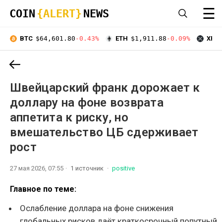
☰
COIN
{ALERT}
NEWS
BTC
$64,601.80
-0.43%
ETH
$1,911.88
-0.09%
XRP
Швейцарский франк дорожает к
доллару на фоне возврата
аппетита к риску, но
вмешательство ЦБ сдерживает
рост
27 мая 2026, 07:55
1 источник
positive
Главное по теме:
Ослабление доллара на фоне снижения
глобальных рисков даёт краткосрочный попутный