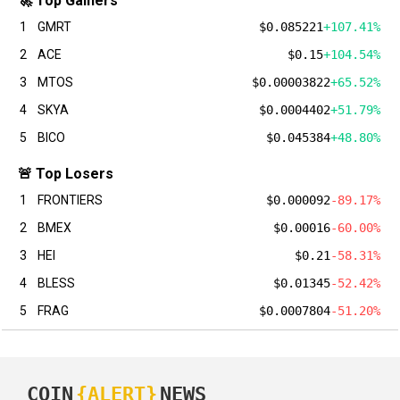
🚀 Top Gainers
1
GMRT
$0.085221
+107.41%
2
ACE
$0.15
+104.54%
3
MTOS
$0.00003822
+65.52%
4
SKYA
$0.0004402
+51.79%
5
BICO
$0.045384
+48.80%
🚨 Top Losers
1
FRONTIERS
$0.000092
-89.17%
2
BMEX
$0.00016
-60.00%
3
HEI
$0.21
-58.31%
4
BLESS
$0.01345
-52.42%
5
FRAG
$0.0007804
-51.20%
COIN
{ALERT}
NEWS