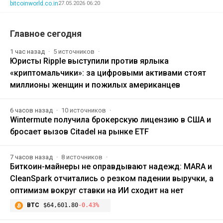
bitcoinworld.co.in
27.05.2026 06:20
Главное сегодня
1 час назад
5 источников
Юристы Ripple выступили против ярлыка
«криптомальчики»: за цифровыми активами стоят
миллионы женщин и пожилых американцев
6 часов назад
10 источников
Wintermute получила брокерскую лицензию в США и
бросает вызов Citadel на рынке ETF
7 часов назад
8 источников
Биткоин-майнеры не оправдывают надежд: MARA и
CleanSpark отчитались о резком падении выручки, а
оптимизм вокруг ставки на ИИ сходит на нет
BTC
$64,601.80
-0.43%