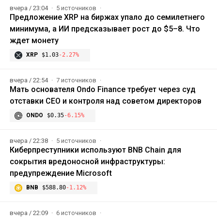
вчера / 23:04
5 источников
Предложение XRP на биржах упало до семилетнего
минимума, а ИИ предсказывает рост до $5–8. Что
ждет монету
XRP
$1.03
-2.27%
вчера / 22:54
7 источников
Мать основателя Ondo Finance требует через суд
отставки CEO и контроля над советом директоров
ONDO
$0.35
-6.15%
вчера / 22:38
5 источников
Киберпреступники используют BNB Chain для
сокрытия вредоносной инфраструктуры:
предупреждение Microsoft
BNB
$588.80
-1.12%
вчера / 22:09
6 источников