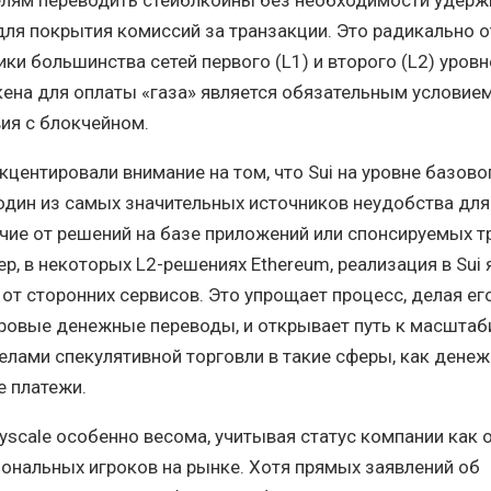
для покрытия комиссий за транзакции. Это радикально о
ки большинства сетей первого (L1) и второго (L2) уровн
кена для оплаты «газа» является обязательным условие
ия с блокчейном.
кцентировали внимание на том, что Sui на уровне базово
один из самых значительных источников неудобства для
ичие от решений на базе приложений или спонсируемых т
р, в некоторых L2-решениях Ethereum, реализация в Sui 
т от сторонних сервисов. Это упрощает процесс, делая е
ровые денежные переводы, и открывает путь к масшта
елами спекулятивной торговли в такие сферы, как дене
е платежи.
yscale особенно весома, учитывая статус компании как 
ональных игроков на рынке. Хотя прямых заявлений об