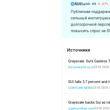
SUI
Sui
$0.69
-0.07%
Публичная поддержка
сильный институциона
долгосрочной персп
повысить спрос на SU
Источники
Grayscale: Sui’s Gasless 
bitcoinworld.co.in
23.05.2026 
SUI falls 5.7 percent and 
COINTURK NEWS
23.05.2026 
Grayscale backs Sui as ne
cryptopolitan.com
23.05.2026