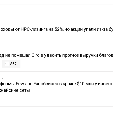
в
доходы от HPC-лизинга на 52%, но акции упали из-за 
в
рд не помешал Circle удвоить прогноз выручки благод
ARC
в
формы Few and Far обвинен в краже $10 млн у инвест
джейские сеты