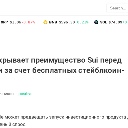
XRP
$1.06
-0.87%
BNB
$596.30
+0.21%
SOL
$74.09
+0
скрывает преимущество Sui перед
 за счет бесплатных стейблкоин-
очников
positive
e может предвещать запуск инвестиционного продукта д
вный спрос.