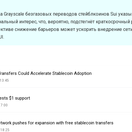
 Grayscale безгазовых переводов стейблкоинов Sui указы
льный интерес, что, вероятно, подстегнёт краткосрочный р
ективе снижение барьеров может ускорить внедрение сети
I.
Transfers Could Accelerate Stablecoin Adoption
13:45
tests $1 support
17:00
twork pushes for expansion with free stablecoin transfers
 18:25