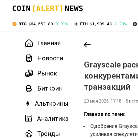
COIN
{ALERT}
NEWS
BTC
$64,652.80
+0.91%
ETH
$1,909.48
+2.23%
Главная
Новости
Grayscale ра
Рынок
конкурентами
транзакций
Биткоин
23 мая 2026, 17:18
5 ист
Альткоины
Главное по теме:
Аналитика
Одобрение Grayscal
Тренды
усиливая спекуляти