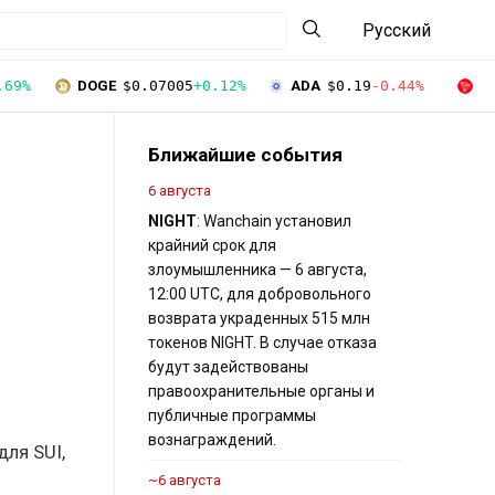
Русский
.69%
DOGE
$0.07005
+0.12%
ADA
$0.19
-0.44%
T
Ближайшие события
6 августа
NIGHT
: Wanchain установил
крайний срок для
злоумышленника — 6 августа,
12:00 UTC, для добровольного
возврата украденных 515 млн
токенов NIGHT. В случае отказа
будут задействованы
правоохранительные органы и
публичные программы
вознаграждений.
ля SUI,
~6 августа