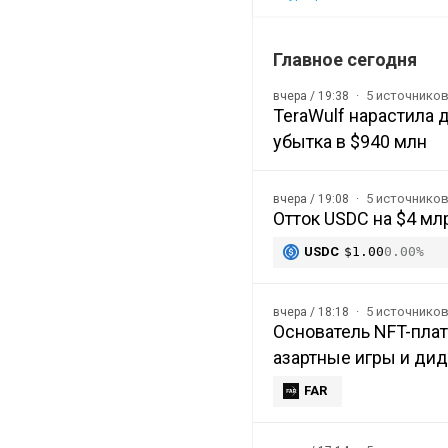
Главное сегодня
5 источнико
вчера / 19:38
TeraWulf нарастила 
убытка в $940 млн
5 источнико
вчера / 19:08
Отток USDC на $4 мл
USDC
$1.00
0.00%
5 источнико
вчера / 18:18
Основатель NFT-плат
азартные игры и ди
FAR