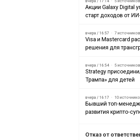
5 источнико
вчера / 17:14
Акции Galaxy Digital
старт доходов от ИИ
7 источнико
вчера / 16:57
Visa и Mastercard р
решения для трансг
5 источнико
вчера / 16:54
Strategy присоедини
Трампа» для детей
10 источник
вчера / 16:17
Бывший топ-менедж
развития крипто-суп
Отказ от ответстве