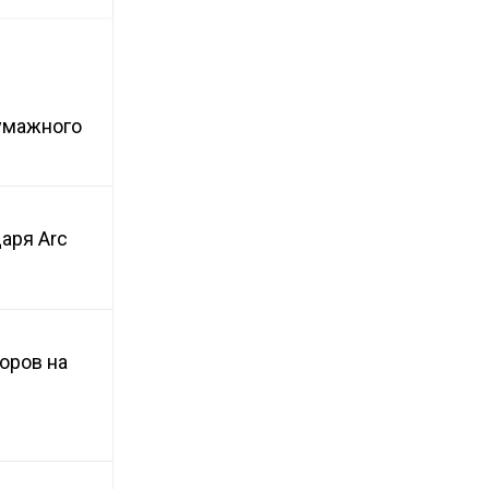
бумажного
аря Arc
оров на