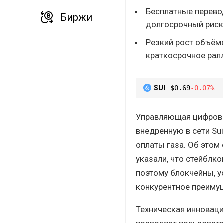
Бесплатные перево
Биржи
долгосрочный риск
Резкий рост объёмо
краткосрочное ралл
SUI
$0.69
-0.07%
Управляющая цифровы
внедренную в сети Su
оплаты газа. Об этом 
указали, что стейблк
поэтому блокчейны, 
конкурентное преиму
Техническая инноваци
позволяет пользоват