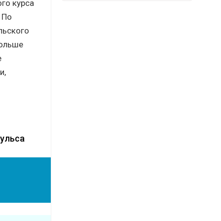
ого курса
 По
льского
больше
е
и,
пульса