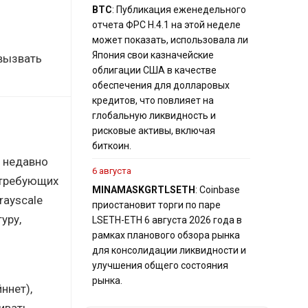
BTC
: Публикация еженедельного
отчета ФРС H.4.1 на этой неделе
может показать, использовала ли
Япония свои казначейские
 вызвать
облигации США в качестве
обеспечения для долларовых
кредитов, что повлияет на
глобальную ликвидность и
рисковые активы, включая
биткоин.
 недавно
6 августа
 требующих
MINA
MASK
GRT
LSETH
: Coinbase
rayscale
приостановит торги по паре
уру,
LSETH-ETH 6 августа 2026 года в
рамках планового обзора рынка
для консолидации ликвидности и
улучшения общего состояния
рынка.
ннет),
ивать