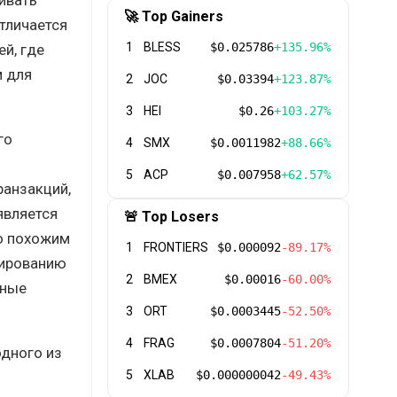
🚀 Top Gainers
тличается
1
BLESS
$0.025786
+135.96%
ей, где
м для
2
JOC
$0.03394
+123.87%
3
HEI
$0.26
+103.27%
го
4
SMX
$0.0011982
+88.66%
5
ACP
$0.007958
+62.57%
ранзакций,
является
🚨 Top Losers
го похожим
1
FRONTIERS
$0.000092
-89.17%
бированию
2
BMEX
$0.00016
-60.00%
жные
3
ORT
$0.0003445
-52.50%
4
FRAG
$0.0007804
-51.20%
одного из
5
XLAB
$0.000000042
-49.43%