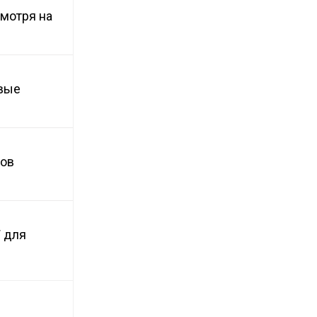
смотря на
овые
тов
 для