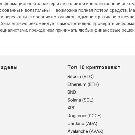
информационный характер и не является инвестиционной реком
кованны и волатильны — возможна полная потеря средств. М
и пересказы сторонних источников; администрация не отвечает
 Coinalertnews рекомендует самостоятельно проверять информ
пециалистами, прежде чем принимать любые финансовые решен
азделы
Топ 10 криптовалют
Bitcoin (BTC)
Ethereum (ETH)
BNB
Solana (SOL)
XRP
Dogecoin (DOGE)
Cardano (ADA)
Avalanche (AVAX)