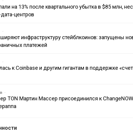
в
 упали на 13% после квартального убытка в $85 млн, не
-дата-центров
в
асширяют инфраструктуру стейблкоинов: запущены н
раничных платежей
в
лась к Coinbase и другим гигантам в поддержке «сче
ов
ер TON Мартин Массер присоединился к ChangeNOW
ераппа
нности