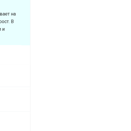
вает на
ост. В
 и