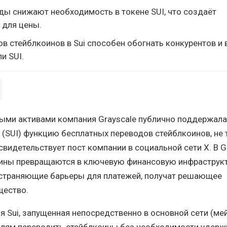
ды снижают необходимость в токене SUI, что создаёт
 для цены.
в стейблкоинов в Sui способен обогнать конкурентов и
и SUI.
ми активами компания Grayscale публично поддержала
i (SUI) функцию бесплатных переводов стейблкоинов, не
свидетельствует пост компании в социальной сети X. В G
оины превращаются в ключевую финансовую инфраструкт
устраняющие барьеры для платежей, получат решающее
щество.
я Sui, запущенная непосредственно в основной сети (мей
елям переводить стейблкоины без необходимости удерж