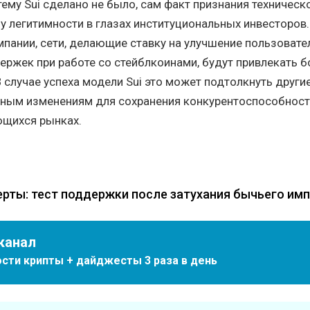
тему Sui сделано не было, сам факт признания техническ
у легитимности в глазах институциональных инвесторов.
пании, сети, делающие ставку на улучшение пользовате
ержек при работе со стейблкоинами, будут привлекать 
В случае успеха модели Sui это может подтолкнуть други
чным изменениям для сохранения конкурентоспособност
ющихся рынках.
черты: тест поддержки после затухания бычьего им
канал
сти крипты + дайджесты 3 раза в день