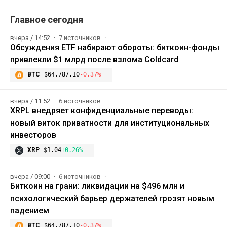
Главное сегодня
вчера / 14:52
7 источников
Обсуждения ETF набирают обороты: биткоин-фонды
привлекли $1 млрд после взлома Coldcard
BTC
$64,787.10
-0.37%
вчера / 11:52
6 источников
XRPL внедряет конфиденциальные переводы:
новый виток приватности для институциональных
инвесторов
XRP
$1.04
+0.26%
вчера / 09:00
6 источников
Биткоин на грани: ликвидации на $496 млн и
психологический барьер держателей грозят новым
падением
BTC
$64,787.10
-0.37%