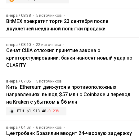
вчера / 08:38
5 источников
BitMEX прекратит торги 23 сентября после
двухлетней неудачной попытки продажи
вчера / 08:10
22 источника
Сенат США отложил принятие закона о
крипторегулировании: банки наносят новый удар по
CLARITY
вчера / 07:06
5 источников
Киты Ethereum движутся в противоположных
направлениях: вывод $57 млн с Coinbase и перевод
на Kraken с убытком в $6 млн
ETH
$1,913.48
-0.23%
вчера / 04:53
6 источников
Центробанк Бразилии вводит 24-часовую задержку