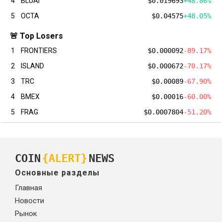
4
BLUAI
$0.019693
+48.86%
5
OCTA
$0.04575
+48.05%
🚨 Top Losers
1
FRONTIERS
$0.000092
-89.17%
2
ISLAND
$0.000672
-70.17%
3
TRC
$0.00089
-67.90%
4
BMEX
$0.00016
-60.00%
5
FRAG
$0.0007804
-51.20%
COIN
{ALERT}
NEWS
Основные разделы
Главная
Новости
Рынок