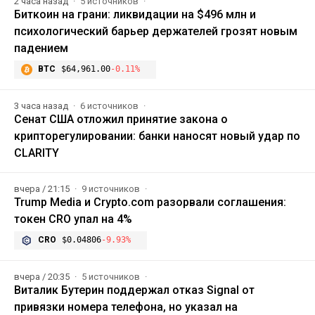
2 часа назад
5 источников
Биткоин на грани: ликвидации на $496 млн и
психологический барьер держателей грозят новым
падением
BTC
$64,961.00
-0.11%
3 часа назад
6 источников
Сенат США отложил принятие закона о
крипторегулировании: банки наносят новый удар по
CLARITY
вчера / 21:15
9 источников
Trump Media и Crypto.com разорвали соглашения:
токен CRO упал на 4%
CRO
$0.04806
-9.93%
вчера / 20:35
5 источников
Виталик Бутерин поддержал отказ Signal от
привязки номера телефона, но указал на