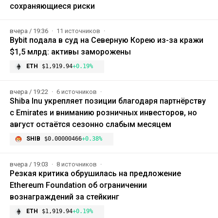
сохраняющиеся риски
вчера / 19:36
11 источников
Bybit подала в суд на Северную Корею из-за кражи
$1,5 млрд: активы заморожены
ETH
$1,919.94
+0.19%
вчера / 19:22
6 источников
Shiba Inu укрепляет позиции благодаря партнёрству
с Emirates и вниманию розничных инвесторов, но
август остаётся сезонно слабым месяцем
SHIB
$0.00000466
+0.38%
вчера / 19:03
8 источников
Резкая критика обрушилась на предложение
Ethereum Foundation об ограничении
вознаграждений за стейкинг
ETH
$1,919.94
+0.19%