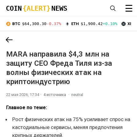
☰
COIN
{ALERT}
NEWS
BTC
$64,300.30
-0.37%
ETH
$1,900.42
+0.10%
XRP
MARA направила $4,3 млн на
защиту CEO Фреда Тиля из-за
волны физических атак на
криптоиндустрию
22 мая 2026, 17:34
4 источника
neutral
Главное по теме:
Рост физических атак на 75% усиливает спрос на
кастодиальные сервисы, меняя предпочтения
крупных держателей.