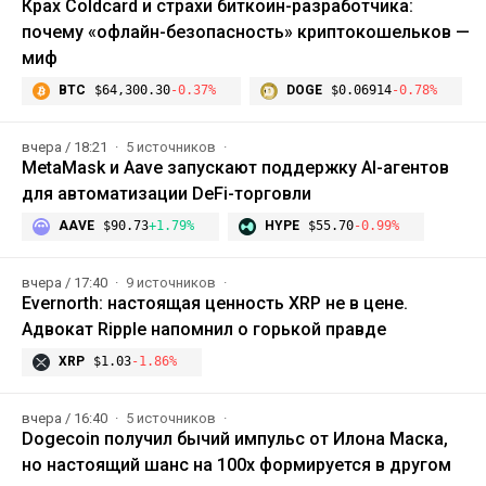
Крах Coldcard и страхи биткоин-разработчика:
почему «офлайн-безопасность» криптокошельков —
миф
BTC
$64,300.30
-0.37%
DOGE
$0.06914
-0.78%
вчера / 18:21
5 источников
MetaMask и Aave запускают поддержку AI-агентов
для автоматизации DeFi-торговли
AAVE
$90.73
+1.79%
HYPE
$55.70
-0.99%
вчера / 17:40
9 источников
Evernorth: настоящая ценность XRP не в цене.
Адвокат Ripple напомнил о горькой правде
XRP
$1.03
-1.86%
вчера / 16:40
5 источников
Dogecoin получил бычий импульс от Илона Маска,
но настоящий шанс на 100x формируется в другом