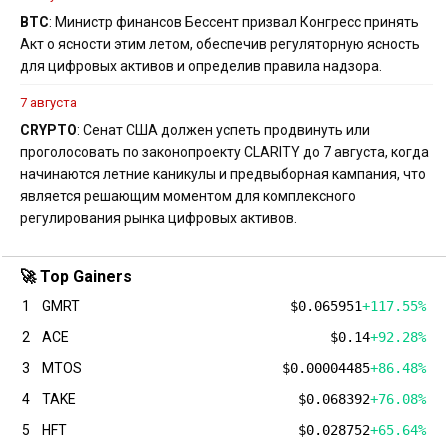
BTC
: Министр финансов Бессент призвал Конгресс принять
Акт о ясности этим летом, обеспечив регуляторную ясность
для цифровых активов и определив правила надзора.
7 августа
CRYPTO
: Сенат США должен успеть продвинуть или
проголосовать по законопроекту CLARITY до 7 августа, когда
начинаются летние каникулы и предвыборная кампания, что
является решающим моментом для комплексного
регулирования рынка цифровых активов.
🚀 Top Gainers
1
GMRT
$0.065951
+117.55%
2
ACE
$0.14
+92.28%
3
MTOS
$0.00004485
+86.48%
4
TAKE
$0.068392
+76.08%
5
HFT
$0.028752
+65.64%