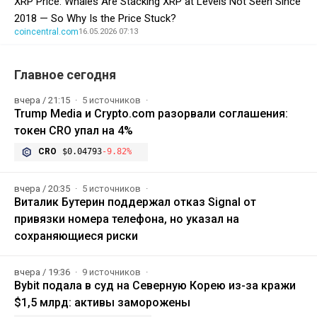
XRP Price: Whales Are Stacking XRP at Levels Not Seen Since
2018 — So Why Is the Price Stuck?
coincentral.com
16.05.2026 07:13
Главное сегодня
вчера / 21:15
5 источников
Trump Media и Crypto.com разорвали соглашения:
токен CRO упал на 4%
CRO
$0.04793
-9.82%
вчера / 20:35
5 источников
Виталик Бутерин поддержал отказ Signal от
привязки номера телефона, но указал на
сохраняющиеся риски
вчера / 19:36
9 источников
Bybit подала в суд на Северную Корею из-за кражи
$1,5 млрд: активы заморожены