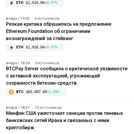
ETH
$1,916.04
+0.47%
вчера / 19:03
6 источников
Резкая критика обрушилась на предложение
Ethereum Foundation об ограничении
вознаграждений за стейкинг
ETH
$1,916.04
+0.47%
вчера / 18:54
9 источников
BTCPay Server сообщила о критической уязвимости
с активной эксплуатацией, угрожающей
сохранности биткоин-средств
BTC
$65,007.80
+1.00%
вчера / 18:31
10 источников
Минфин США ужесточает санкции против теневых
банковских сетей Ирана и связанных с ними
криптобирж