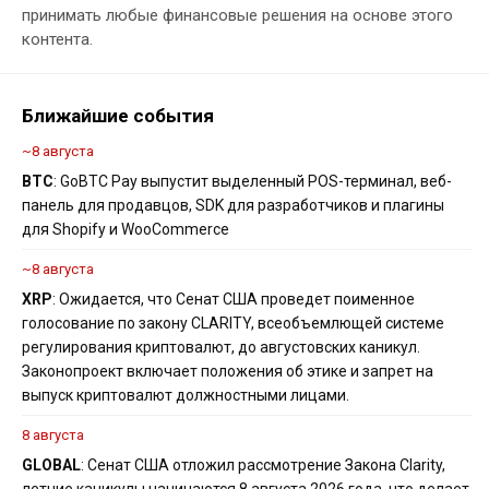
принимать любые финансовые решения на основе этого
контента.
Ближайшие события
~8 августа
BTC
: GoBTC Pay выпустит выделенный POS-терминал, веб-
панель для продавцов, SDK для разработчиков и плагины
для Shopify и WooCommerce
~8 августа
XRP
: Ожидается, что Сенат США проведет поименное
голосование по закону CLARITY, всеобъемлющей системе
регулирования криптовалют, до августовских каникул.
Законопроект включает положения об этике и запрет на
выпуск криптовалют должностными лицами.
8 августа
GLOBAL
: Сенат США отложил рассмотрение Закона Clarity,
летние каникулы начинаются 8 августа 2026 года, что делает