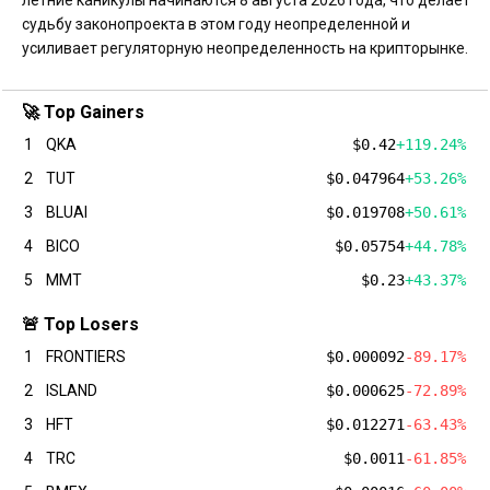
судьбу законопроекта в этом году неопределенной и
усиливает регуляторную неопределенность на крипторынке.
🚀 Top Gainers
1
QKA
$0.42
+119.24%
2
TUT
$0.047964
+53.26%
3
BLUAI
$0.019708
+50.61%
4
BICO
$0.05754
+44.78%
5
MMT
$0.23
+43.37%
🚨 Top Losers
1
FRONTIERS
$0.000092
-89.17%
2
ISLAND
$0.000625
-72.89%
3
HFT
$0.012271
-63.43%
4
TRC
$0.0011
-61.85%