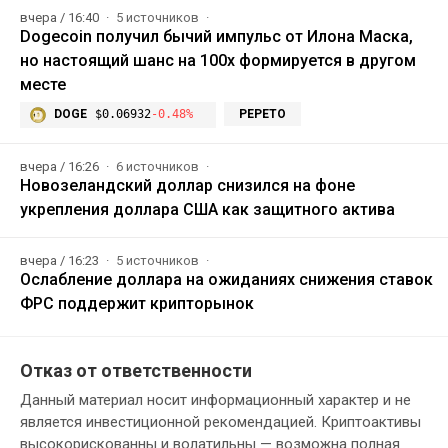
вчера / 16:40
5 источников
Dogecoin получил бычий импульс от Илона Маска,
но настоящий шанс на 100x формируется в другом
месте
DOGE
$0.06932
-0.48%
PEPETO
вчера / 16:26
6 источников
Новозеландский доллар снизился на фоне
укрепления доллара США как защитного актива
вчера / 16:23
5 источников
Ослабление доллара на ожиданиях снижения ставок
ФРС поддержит крипторынок
Отказ от ответственности
Данный материал носит информационный характер и не
является инвестиционной рекомендацией. Криптоактивы
высокорискованны и волатильны — возможна полная