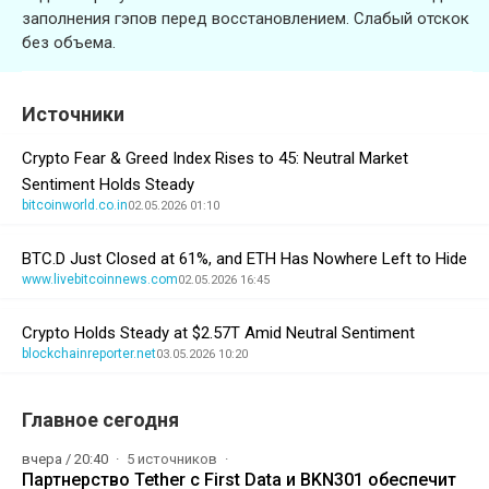
заполнения гэпов перед восстановлением. Слабый отскок
без объема.
Источники
Crypto Fear & Greed Index Rises to 45: Neutral Market
Sentiment Holds Steady
bitcoinworld.co.in
02.05.2026 01:10
BTC.D Just Closed at 61%, and ETH Has Nowhere Left to Hide
www.livebitcoinnews.com
02.05.2026 16:45
Crypto Holds Steady at $2.57T Amid Neutral Sentiment
blockchainreporter.net
03.05.2026 10:20
Главное сегодня
вчера / 20:40
5 источников
Партнерство Tether с First Data и BKN301 обеспечит