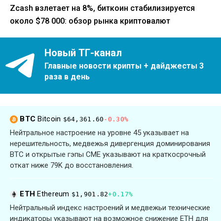
Zcash взлетает на 8%, биткоин стабилизируется
около $78 000: обзор рынка криптовалют
Новый ТГ-канал
Главные новости крипты + дайджесты 3
раза в день
BTC
Bitcoin
$64,361.60
-0.30%
Нейтральное настроение на уровне 45 указывает на
нерешительность, медвежья дивергенция доминирования
BTC и открытые гэпы CME указывают на краткосрочный
откат ниже 79K до восстановления.
ETH
Ethereum
$1,901.82
+0.17%
Нейтральный индекс настроений и медвежьи технические
индикаторы указывают на возможное снижение ETH для