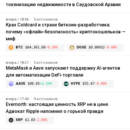
токенизацию недвижимости в Саудовской Аравии
вчера / 18:36
5 источников
Крах Coldcard и страхи биткоин-разработчика:
почему «офлайн-безопасность» криптокошельков —
миф
BTC
$64,361.60
-0.30%
DOGE
$0.06932
-0.48%
вчера / 18:21
5 источников
MetaMask и Aave запускают поддержку AI-агентов
для автоматизации DeFi-торговли
AAVE
$90.65
+2.54%
HYPE
$55.67
-0.96%
вчера / 17:40
9 источников
Evernorth: настоящая ценность XRP не в цене.
Адвокат Ripple напомнил о горькой правде
XRP
$1.03
-1.66%