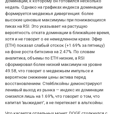
доминации, к которому он готовился несколько
недель. Однако на графиках индекса доминации
формируется медвежья дивергенция: более
высокие ценовые максимумы при понижающихся
пиках на RSI. Это указывает на растущую
вероятность отката доминации в ближайшее время,
хотя и не говорит о ее немедленном крахе. Эфир
(ETH) показал слабый отскок (+1.69% за пятницу)
на фоне роста биткоина на 2.47%. По словам
аналитика, объемы по ETH низкие, а RSI
сформировал более низкий максимум на уровне
49.58, что говорит о медвежьем импульсе и
вероятном снижении цены актива перед
восстановлением. Стейблкойны демонстрируют
ленивый выход из рынка — индекс их доминации
снизился лишь на 1.69%, что говорит о том, что
капитал 'выжидает', а не перетекает в альткойны.
Что касается отдельных монет: DOGE столкнулся с