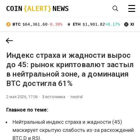
☰
COIN
{ALERT}
NEWS
BTC
$64,361.60
-0.30%
ETH
$1,901.82
+0.17%
XRP
Индекс страха и жадности вырос
до 45: рынок криптовалют застыл
в нейтральной зоне, а доминация
BTC достигла 61%
2 мая 2026, 17:06
3 источника
neutral
Главное по теме:
Нейтральный индекс страха и жадности (45)
маскирует скрытую слабость из-за расхождений
BTC.D и RSI.