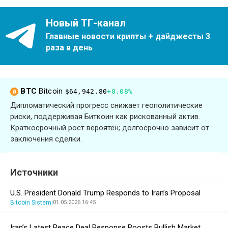
Новый ТГ-канал
Главные новости крипты + дайджесты 3
раза в день
BTC
Bitcoin
$64,942.80
+0.08%
Дипломатический прогресс снижает геополитические
риски, поддерживая Биткоин как рискованный актив.
Краткосрочный рост вероятен; долгосрочно зависит от
заключения сделки.
Источники
U.S. President Donald Trump Responds to Iran’s Proposal
Bitcoin Sistemi
01.05.2026 16:45
Iran’s Latest Peace Deal Response Boosts Bullish Market