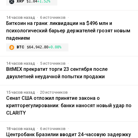
XRP
$1.04
+1.52%
14 часов назад
6 источников
Биткоин на грани: ликвидации на $496 млн и
психологический барьер держателей грозят новым
падением
BTC
$64,942.80
+0.08%
14 часов назад
5 источников
BitMEX прекратит торги 23 сентября после
двухлетней неудачной попытки продажи
15 часов назад
20 источников
Сенат США отложил принятие закона о
крипторегулировании: банки наносят новый удар по
CLARITY
18 часов назад
6 источников
Центробанк Бразилии вводит 24-часовую задержку