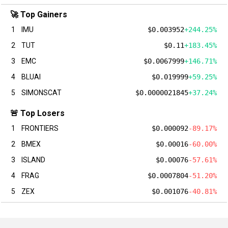
🚀 Top Gainers
1
IMU
$0.003952
+244.25%
2
TUT
$0.11
+183.45%
3
EMC
$0.0067999
+146.71%
4
BLUAI
$0.019999
+59.25%
5
SIMONSCAT
$0.0000021845
+37.24%
🚨 Top Losers
1
FRONTIERS
$0.000092
-89.17%
2
BMEX
$0.00016
-60.00%
3
ISLAND
$0.00076
-57.61%
4
FRAG
$0.0007804
-51.20%
5
ZEX
$0.001076
-40.81%