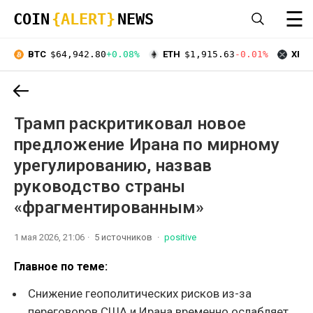
☰
COIN
{ALERT}
NEWS
BTC
$64,942.80
+0.08%
ETH
$1,915.63
-0.01%
XRP
Трамп раскритиковал новое
предложение Ирана по мирному
урегулированию, назвав
руководство страны
«фрагментированным»
1 мая 2026, 21:06
5 источников
positive
Главное по теме:
Снижение геополитических рисков из-за
переговоров США и Ирана временно ослабляет