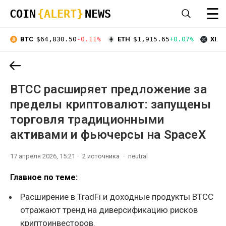
☰
COIN
{ALERT}
NEWS
BTC
$64,830.50
-0.11%
ETH
$1,915.65
+0.07%
XRP
BTCC расширяет предложение за
пределы криптовалют: запущены
торговля традиционными
активами и фьючерсы на SpaceX
17 апреля 2026, 15:21
2 источника
neutral
Главное по теме:
Расширение в TradFi и доходные продукты BTCC
отражают тренд на диверсификацию рисков
криптоинвесторов.