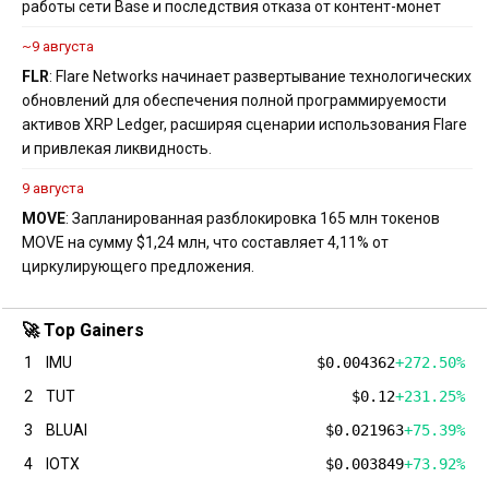
работы сети Base и последствия отказа от контент-монет
~9 августа
FLR
: Flare Networks начинает развертывание технологических
обновлений для обеспечения полной программируемости
активов XRP Ledger, расширяя сценарии использования Flare
и привлекая ликвидность.
9 августа
MOVE
: Запланированная разблокировка 165 млн токенов
MOVE на сумму $1,24 млн, что составляет 4,11% от
циркулирующего предложения.
🚀 Top Gainers
1
IMU
$0.004362
+272.50%
2
TUT
$0.12
+231.25%
3
BLUAI
$0.021963
+75.39%
4
IOTX
$0.003849
+73.92%