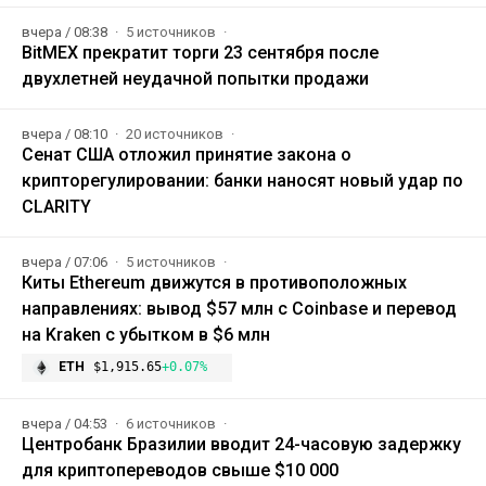
вчера / 08:38
5 источников
BitMEX прекратит торги 23 сентября после
двухлетней неудачной попытки продажи
вчера / 08:10
20 источников
Сенат США отложил принятие закона о
крипторегулировании: банки наносят новый удар по
CLARITY
вчера / 07:06
5 источников
Киты Ethereum движутся в противоположных
направлениях: вывод $57 млн с Coinbase и перевод
на Kraken с убытком в $6 млн
ETH
$1,915.65
+0.07%
вчера / 04:53
6 источников
Центробанк Бразилии вводит 24-часовую задержку
для криптопереводов свыше $10 000