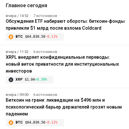
Главное сегодня
вчера / 14:52
7 источников
Обсуждения ETF набирают обороты: биткоин-фонды
привлекли $1 млрд после взлома Coldcard
BTC
$64,830.50
-0.11%
вчера / 11:52
6 источников
XRPL внедряет конфиденциальные переводы:
новый виток приватности для институциональных
инвесторов
XRP
$1.04
+0.39%
вчера / 09:00
6 источников
Биткоин на грани: ликвидации на $496 млн и
психологический барьер держателей грозят новым
падением
BTC
$64,830.50
-0.11%