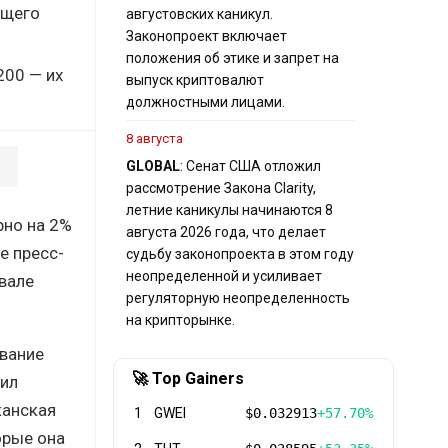
ущего
августовских каникул.
Законопроект включает
положения об этике и запрет на
200 — их
выпуск криптовалют
должностными лицами.
8 августа
GLOBAL
: Сенат США отложил
рассмотрение Закона Clarity,
летние каникулы начинаются 8
рно на 2%
августа 2026 года, что делает
е пресс-
судьбу законопроекта в этом году
неопределенной и усиливает
вале
регуляторную неопределенность
на крипторынке.
ование
🚀 Top Gainers
вил
канская
1
GWEI
$0.032913
+57.70%
орые она