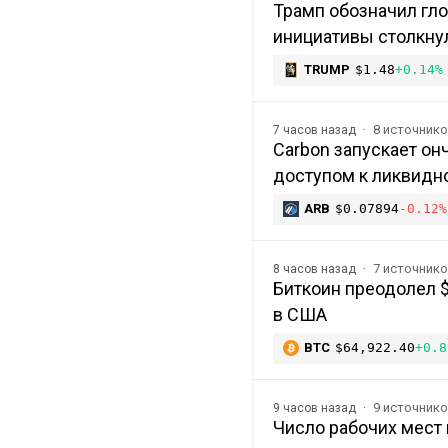
Трамп обозначил гл
инициативы столкну
TRUMP
$1.48
+0.14%
8 источник
7 часов назад
Carbon запускает о
доступом к ликвидно
ARB
$0.07894
-0.12%
7 источник
8 часов назад
Биткоин преодолел 
в США
BTC
$64,922.40
+0.8
9 источник
9 часов назад
Число рабочих мест 