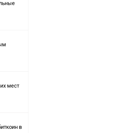
ельные
мым
их мест
биткоин в