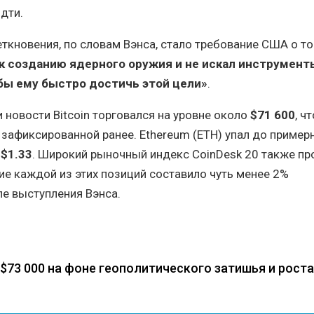
идти.
кновения, по словам Вэнса, стало требование США о то
к созданию ядерного оружия и не искал инструмент
бы ему быстро достичь этой цели»
.
 новости Bitcoin торговался на уровне около
$71 600
, ч
, зафиксированной ранее. Ethereum (ETH) упал до приме
о
$1.33
. Широкий рыночный индекс CoinDesk 20 также пр
ие каждой из этих позиций составило чуть менее 2%
е выступления Вэнса.
$73 000 на фоне геополитического затишья и роста