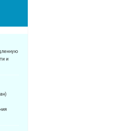
едленную
ти и
ан)
ния