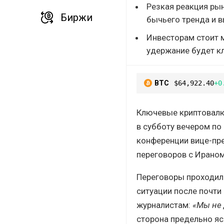
Резкая реакция рын
Биржи
бычьего тренда и 
Инвесторам стоит м
удержание будет к
BTC
$64,922.40
+0
Ключевые криптовалют
в субботу вечером по
конференции вице-пре
переговоров с Ираном
Переговоры проходили
ситуации после почти
журналистам:
«Мы не 
сторона предельно я