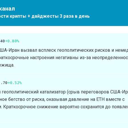
канал
сти крипты + дайджесты 3 раза в день
.40
+0.80%
ША-Иран вызвал всплеск геополитических рисков и нем
раткосрочные настроения негативны из-за неопределеннос
бежища.
5.70
+0.52%
 геополитический катализатор (срыв переговоров США-Ир
е бегство от риска, оказывая давление на ETH вместе с
 Краткосрочное снижение вероятно сохранится до появле