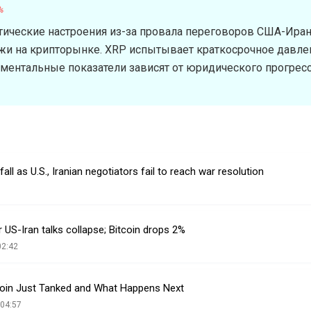
%
тические настроения из-за провала переговоров США-Ира
и на крипторынке. XRP испытывает краткосрочное давлен
ентальные показатели зависят от юридического прогресс
all as U.S., Iranian negotiators fail to reach war resolution
 US-Iran talks collapse; Bitcoin drops 2%
02:42
tcoin Just Tanked and What Happens Next
 04:57