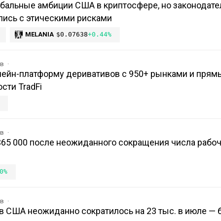
обальные амбиции США в криптосфере, но законодат
лись с этическими рисками
MELANIA
$0.07638
+0.44%
ов
нчейн-платформу деривативов с 950+ рынками и пря
сти TradFi
ов
$65 000 после неожиданного сокращения числа рабоч
0%
ов
в США неожиданно сократилось на 23 тыс. в июле — 