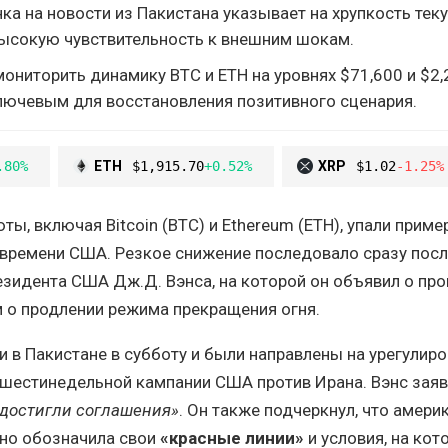
ка на новости из Пакистана указывает на хрупкость тек
высокую чувствительность к внешним шокам.
ониторить динамику BTC и ETH на уровнях $71,600 и $2,
лючевым для восстановления позитивного сценария.
.80%
ETH
$1,915.70
+0.52%
XRP
$1.02
-1.25%
ы, включая Bitcoin (BTC) и Ethereum (ETH), упали приме
 времени США. Резкое снижение последовало сразу посл
зидента США Дж.Д. Вэнса, на которой он объявил о про
 о продлении режима прекращения огня.
 в Пакистане в субботу и были направлены на урегулир
 шестинедельной кампании США против Ирана. Вэнс зая
достигли соглашения»
. Он также подчеркнул, что амери
сно обозначила свои
«красные линии»
и условия, на кот