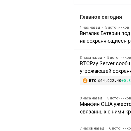
Главное сегодня
5 источников
1 час назад
Виталик Бутерин под
на сохраняющиеся р
5 источнико
3 часа назад
BTCPay Server сообщ
угрожающей сохранн
BTC
$64,922.40
+0.8
5 источнико
3 часа назад
Минфин США ужесточ
связанных с ними к
6 источник
7 часов назад