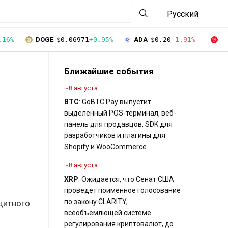
Русский
.16%
DOGE
$0.06971
+0.95%
ADA
$0.20
-1.91%
T
Ближайшие события
~8 августа
BTC
: GoBTC Pay выпустит
выделенный POS-терминал, веб-
панель для продавцов, SDK для
разработчиков и плагины для
Shopify и WooCommerce
~8 августа
XRP
: Ожидается, что Сенат США
проведет поименное голосование
по закону CLARITY,
щитного
всеобъемлющей системе
регулирования криптовалют, до