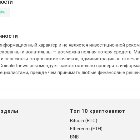
ности
0%
нности
информационный характер и не является инвестиционной реком
кованны и волатильны — возможна полная потеря средств. М
и пересказы сторонних источников; администрация не отвечает
 Coinalertnews рекомендует самостоятельно проверять информ
пециалистами, прежде чем принимать любые финансовые решен
азделы
Топ 10 криптовалют
Bitcoin (BTC)
Ethereum (ETH)
BNB