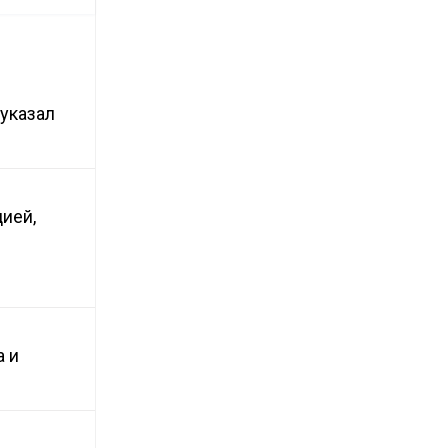
 указал
ией,
а и