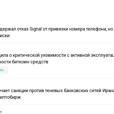
держал отказ Signal от привязки номера телефона, но
иски
в
ила о критической уязвимости с активной эксплуатац
ости биткоин-средств
0%
в
ает санкции против теневых банковских сетей Иран
риптобирж
ов