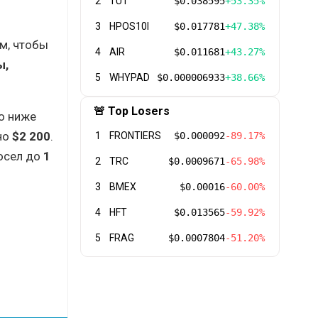
2
TUT
$0.038595
+53.35%
3
HPOS10I
$0.017781
+47.38%
м, чтобы
4
AIR
$0.011681
+43.27%
ы,
5
WHYPAD
$0.000006933
+38.66%
🚨 Top Losers
то ниже
рно
$2 200
.
1
FRONTIERS
$0.000092
-89.17%
осел до
1
2
TRC
$0.0009671
-65.98%
3
BMEX
$0.00016
-60.00%
4
HFT
$0.013565
-59.92%
5
FRAG
$0.0007804
-51.20%