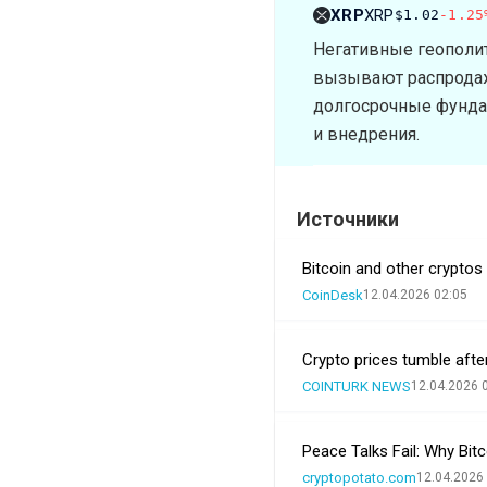
XRP
XRP
$1.02
-1.25
Негативные геополи
вызывают распродаж
долгосрочные фундам
и внедрения.
Источники
Bitcoin and other cryptos f
CoinDesk
12.04.2026 02:05
Crypto prices tumble after
COINTURK NEWS
12.04.2026 
Peace Talks Fail: Why Bi
cryptopotato.com
12.04.2026