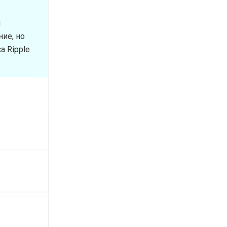
н
ие, но
а Ripple