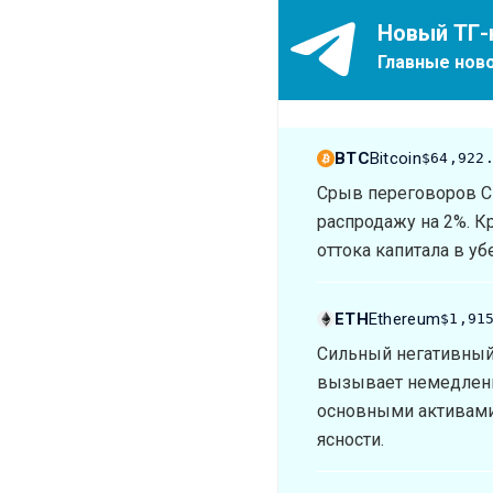
Новый ТГ-
Главные ново
BTC
Bitcoin
$64,922
Срыв переговоров С
распродажу на 2%. К
оттока капитала в у
ETH
Ethereum
$1,91
Сильный негативный
вызывает немедленно
основными активами.
ясности.