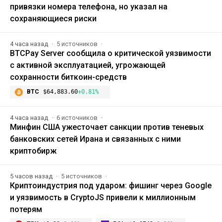
привязки номера телефона, но указал на
сохраняющиеся риски
4 часа назад
5 источников
BTCPay Server сообщила о критической уязвимости
с активной эксплуатацией, угрожающей
сохранности биткоин-средств
BTC
$64,883.60
+0.81%
4 часа назад
6 источников
Минфин США ужесточает санкции против теневых
банковских сетей Ирана и связанных с ними
криптобирж
5 часов назад
5 источников
Криптоиндустрия под ударом: фишинг через Google
и уязвимость в CryptoJS привели к миллионным
потерям