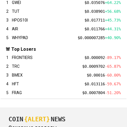
1
GWEI
$0.035076
+64.22%
2
TUT
$0.038901
+56.68%
3
HPOS10I
$0.017711
+45.73%
4
AIR
$0.011766
+44.31%
5
WHYPAD
$0.000007285
+40.90%
🚨 Top Losers
1
FRONTIERS
$0.000092
-89.17%
2
TRC
$0.0009702
-65.87%
3
BMEX
$0.00016
-60.00%
4
HFT
$0.013116
-59.67%
5
FRAG
$0.0007804
-51.20%
COIN
{ALERT}
NEWS