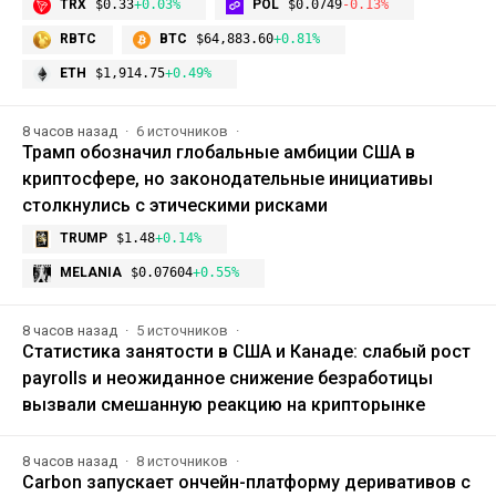
TRX
$0.33
+0.03%
POL
$0.0749
-0.13%
RBTC
BTC
$64,883.60
+0.81%
ETH
$1,914.75
+0.49%
8 часов назад
6 источников
Трамп обозначил глобальные амбиции США в
криптосфере, но законодательные инициативы
столкнулись с этическими рисками
TRUMP
$1.48
+0.14%
MELANIA
$0.07604
+0.55%
8 часов назад
5 источников
Статистика занятости в США и Канаде: слабый рост
payrolls и неожиданное снижение безработицы
вызвали смешанную реакцию на крипторынке
8 часов назад
8 источников
Carbon запускает ончейн-платформу деривативов с