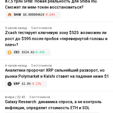
87,5 трлн SHIB: Новая реальность для Shiba Inu.
Сможет ли мем-токен восстановиться?
SHIB
$0.000004624
-0.64%
5 часов назад
5 источников
Zcash тестирует ключевую зону $525: возможен ли
рост до $595 после пробоя «перевернутой головы и
плеч»?
ZEC
$524.42
+4.43%
6 часов назад
5 источников
Аналитики пророчат XRP сильнейший разворот, но
рынки Polymarket и Kalshi ставят на падение ниже $1
XRP
$1.04
-0.23%
вчера / 22:43
5 источников
Galaxy Research: динамика спроса, а не контроль
инфляции, определит стоимость ETH и SOL