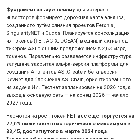
Фундаментальную основу
для интереса
инвесторов формирует дорожная карта альянса,
созданного путём слияния проектов Fetch.ai,
SingularityNET и Cudos. Планируется консолидация
их токенов (FET, AGIX, OCEAN) в единый актив под
тикером
ASI
с общим предложением в 2,63 млрд
токенов. Параллельно развивается инфраструктура:
запущена закрытая альфа-версия платформы для
создания AI-агентов ASI:Create и бета-версия
DevNet для блокчейна ASI:Chain, ориентированного
на задачи ИИ. Тестнет запланирован на 2026 год, а
выход в основную сеть — на конец 2026 — начало
2027 года.
Несмотря на рост, токен
FET всё ещё торгуется на
77,6% ниже своего исторического максимума в
$3,45, достигнутого в марте 2024 года
.
Технический анализ указывает на прорыв из