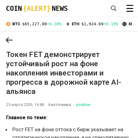
☰
COIN
{ALERT}
NEWS
BTC
$65,227.00
+0.30%
ETH
$1,924.69
+0.19%
XRP
Токен FET демонстрирует
устойчивый рост на фоне
накопления инвесторами и
прогресса в дорожной карте AI-
альянса
25 марта 2026, 14:48
4 источника
positive
Главное по теме:
Рост FET на фоне оттока с бирж указывает на
стратегическое накопление, а не спекулятивную