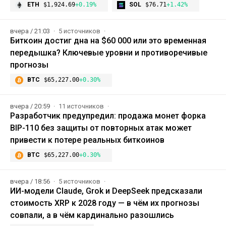
ETH
$1,924.69
+0.19%
SOL
$76.71
+1.42%
вчера / 21:03
5 источников
Биткоин достиг дна на $60 000 или это временная
передышка? Ключевые уровни и противоречивые
прогнозы
BTC
$65,227.00
+0.30%
вчера / 20:59
11 источников
Разработчик предупредил: продажа монет форка
BIP-110 без защиты от повторных атак может
привести к потере реальных биткоинов
BTC
$65,227.00
+0.30%
вчера / 18:56
5 источников
ИИ-модели Claude, Grok и DeepSeek предсказали
стоимость XRP к 2028 году — в чём их прогнозы
совпали, а в чём кардинально разошлись