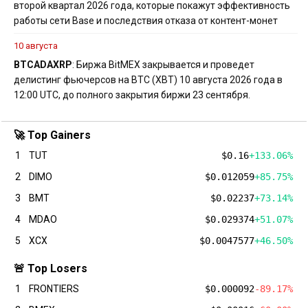
второй квартал 2026 года, которые покажут эффективность
работы сети Base и последствия отказа от контент-монет
10 августа
BTC
ADA
XRP
: Биржа BitMEX закрывается и проведет
делистинг фьючерсов на BTC (XBT) 10 августа 2026 года в
12:00 UTC, до полного закрытия биржи 23 сентября.
🚀 Top Gainers
1
TUT
$0.16
+133.06%
2
DIMO
$0.012059
+85.75%
3
BMT
$0.02237
+73.14%
4
MDAO
$0.029374
+51.07%
5
XCX
$0.0047577
+46.50%
🚨 Top Losers
1
FRONTIERS
$0.000092
-89.17%