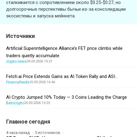
сталкивается с сопротивлением около $0.25-$0.27, но
долгосрочные перспективы бычьи из-за консолидации
экосистемы и запуска мейннета.
Источники
Artificial Superintelligence Alliance’s FET price climbs while
traders quietly accumulate
crypto.news
24.03.2026 15:21
Fetch.ai Price Extends Gains as AI Token Rally and ASI…
Financefeeds
25.03.2026 16:46
AI Crypto Jumped 10% Today — 3 Coins Leading the Charge
Beincrypto
25.03.2026 13:23
Главное сегодня
4 часа назад
5 источников