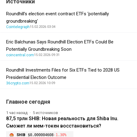
Источники
Roundhill’s election event contract ETFs ‘potentially
groundbreaking'
Cointelegraph
15.02.2026 03:04
Eric Balchunas Says Roundhill Election ETFs Could Be
Potentially Groundbreaking Soon
coincentral.com
15.02.2026 09:31
Roundhill Investments Files for Six ETFs Tied to 2028 US
Presidential Election Outcome
36crypto.com
15.02.2026 10:09
Главное сегодня
1 час назад
5 источников
87,5 трлн SHIB: Новая реальность для Shiba Inu.
Сможет ли мем-токен восстановиться?
SHIB
$0.000004608
-1.30%