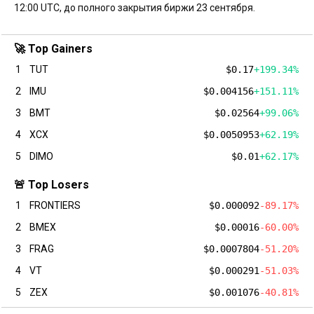
12:00 UTC, до полного закрытия биржи 23 сентября.
🚀 Top Gainers
1
TUT
$0.17
+199.34%
2
IMU
$0.004156
+151.11%
3
BMT
$0.02564
+99.06%
4
XCX
$0.0050953
+62.19%
5
DIMO
$0.01
+62.17%
🚨 Top Losers
1
FRONTIERS
$0.000092
-89.17%
2
BMEX
$0.00016
-60.00%
3
FRAG
$0.0007804
-51.20%
4
VT
$0.000291
-51.03%
5
ZEX
$0.001076
-40.81%