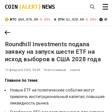
☰
COIN
{ALERT}
NEWS
BTC
$64,976.80
-0.04%
ETH
$1,920.60
-0.04%
XRP
Roundhill Investments подала
заявку на запуск шести ETF на
исход выборов в США 2028 года
15 февраля 2026, 09:49
10 источников
neutral
Главное по теме:
Новые ETF на политические события могут
привлечь институциональный капитал, повышая
ликвидность рынка.
Одобрение SEC создаст прецедент для запуска