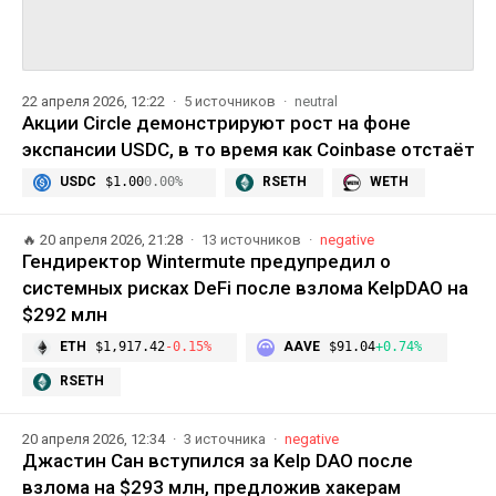
22 апреля 2026, 12:22
5 источников
neutral
Акции Circle демонстрируют рост на фоне
экспансии USDC, в то время как Coinbase отстаёт
USDC
$1.00
0.00%
RSETH
WETH
🔥
20 апреля 2026, 21:28
13 источников
negative
Гендиректор Wintermute предупредил о
системных рисках DeFi после взлома KelpDAO на
$292 млн
ETH
$1,917.42
-0.15%
AAVE
$91.04
+0.74%
RSETH
20 апреля 2026, 12:34
3 источника
negative
Джастин Сан вступился за Kelp DAO после
взлома на $293 млн, предложив хакерам