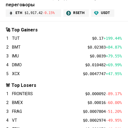
переговоры
ETH
$1,917.42
-0.15%
RSETH
USDT
🚀 Top Gainers
1
TUT
$0.17
+199.44%
2
BMT
$0.02383
+84.87%
3
IMU
$0.0039
+79.55%
4
DIMO
$0.010482
+69.99%
5
XCX
$0.0047747
+47.95%
🚨 Top Losers
1
FRONTIERS
$0.000092
-89.17%
2
BMEX
$0.00016
-60.00%
3
FRAG
$0.0007804
-51.20%
4
VT
$0.0002974
-49.95%