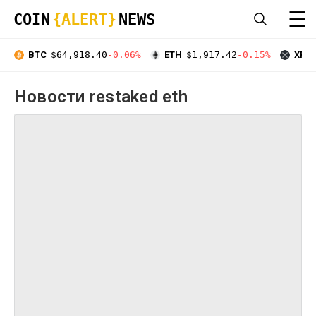
☰
COIN
{ALERT}
NEWS
BTC
$64,918.40
-0.06%
ETH
$1,917.42
-0.15%
XRP
Новости restaked eth