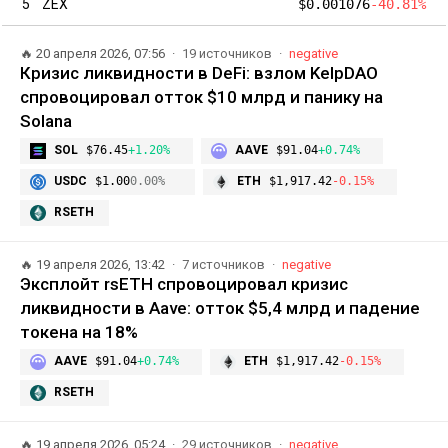
5
ZEX
$0.001076
-40.81%
🔥
20 апреля 2026, 07:56
19 источников
negative
Кризис ликвидности в DeFi: взлом KelpDAO
спровоцировал отток $10 млрд и панику на
Solana
SOL
$76.45
+1.20%
AAVE
$91.04
+0.74%
USDC
$1.00
0.00%
ETH
$1,917.42
-0.15%
RSETH
🔥
19 апреля 2026, 13:42
7 источников
negative
Эксплойт rsETH спровоцировал кризис
ликвидности в Aave: отток $5,4 млрд и падение
токена на 18%
AAVE
$91.04
+0.74%
ETH
$1,917.42
-0.15%
RSETH
🔥
19 апреля 2026, 05:24
29 источников
negative