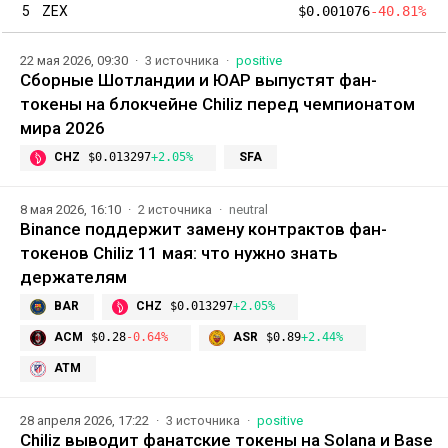
5
ZEX
$0.001076
-40.81%
22 мая 2026, 09:30
3 источника
positive
Сборные Шотландии и ЮАР выпустят фан-
токены на блокчейне Chiliz перед чемпионатом
мира 2026
CHZ
$0.013297
+2.05%
SFA
8 мая 2026, 16:10
2 источника
neutral
Binance поддержит замену контрактов фан-
токенов Chiliz 11 мая: что нужно знать
держателям
BAR
CHZ
$0.013297
+2.05%
ACM
$0.28
-0.64%
ASR
$0.89
+2.44%
ATM
28 апреля 2026, 17:22
3 источника
positive
Chiliz выводит фанатские токены на Solana и Base