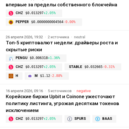
впервые за пределы собственного блокчейна
CHZ
$0.013297
+2.05%
PEPPER
$0.0000000004564
-0.00%
26 апреля 2026, 19:32
2 источника
neutral
Топ-5 криптовалют недели: драйверы роста и
скрытые риски
PENGU
$0.006318
+1.36%
CHZ
$0.013297
+2.05%
STABLE
$0.032665
-0.31%
H
M
$1.12
-2.88%
16 апреля 2026, 09:16
5 источников
negative
Корейские биржи Upbit и Coinone ужесточают
политику листинга, угрожая десяткам токенов
исключением
CHZ
$0.013297
+2.05%
SPURS
BAAS