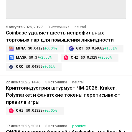
5 августа 2026, 20:27
3 источника
neutral
Coinbase удаляет шесть непрофильных
торговых пар для повышения ликвидности
MINA
$0.04121
+0.04%
GRT
$0.014682
+1.31%
MASK
$0.37
+2.55%
CHZ
$0.013297
+2.05%
CRO
$0.04899
+0.61%
22 июня 2026, 14:46
3 источника
neutral
Криптоиндустрия штурмует ЧМ-2026: Kraken,
Polymarket и фанатские токены переписывают
правила игры
CHZ
$0.013297
+2.05%
17 июня 2026, 20:31
3 источника
positive
ФИФА внедряет блокчейн Avalanche для борьбы