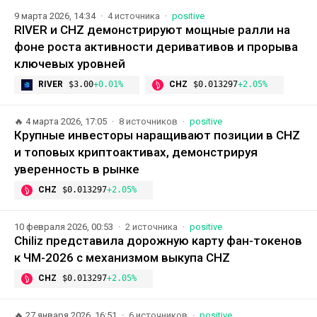
9 марта 2026, 14:34
4 источника
positive
RIVER и CHZ демонстрируют мощные ралли на
фоне роста активности деривативов и прорыва
ключевых уровней
RIVER
$3.00
+0.01%
CHZ
$0.013297
+2.05%
🔥
4 марта 2026, 17:05
8 источников
positive
Крупные инвесторы наращивают позиции в CHZ
и топовых криптоактивах, демонстрируя
уверенность в рынке
CHZ
$0.013297
+2.05%
10 февраля 2026, 00:53
2 источника
positive
Chiliz представила дорожную карту фан-токенов
к ЧМ-2026 с механизмом выкупа CHZ
CHZ
$0.013297
+2.05%
🔥
27 января 2026, 16:51
6 источников
positive