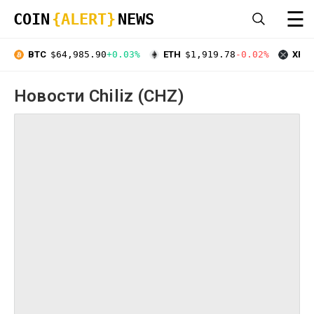
☰
COIN
{ALERT}
NEWS
BTC
$64,985.90
+0.03%
ETH
$1,919.78
-0.02%
XRP
Новости Chiliz (CHZ)