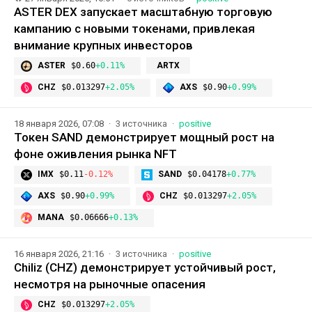
ASTER DEX запускает масштабную торговую
кампанию с новыми токенами, привлекая
внимание крупных инвесторов
ASTER
$0.60
+0.11%
ARTX
CHZ
$0.013297
+2.05%
AXS
$0.90
+0.99%
18 января 2026, 07:08
3 источника
positive
Токен SAND демонстрирует мощный рост на
фоне оживления рынка NFT
IMX
$0.11
-0.12%
SAND
$0.04178
+0.77%
AXS
$0.90
+0.99%
CHZ
$0.013297
+2.05%
MANA
$0.06666
+0.13%
16 января 2026, 21:16
3 источника
positive
Chiliz (CHZ) демонстрирует устойчивый рост,
несмотря на рыночные опасения
CHZ
$0.013297
+2.05%