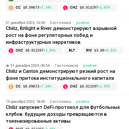
CC
$0.09673
+7.34%
CHZ
$0.013297
+2.05%
31 декабря 2025, 16:36
3 источника
positive
Chiliz, Bitlight и River демонстрируют взрывной
рост на фоне регуляторных побед и
инфраструктурных нарративов
CHZ
$0.013297
+2.05%
BLT
RIV
$3.00
+0.01%
🔥
31 декабря 2025, 09:54
7 источников
positive
Chiliz и Canton демонстрируют резкий рост на
фоне притока институционального капитала
CC
$0.09673
+7.34%
CHZ
$0.013297
+2.05%
15 декабря 2025, 18:00
2 источника
positive
Chiliz запускает DeFi-протокол для футбольных
клубов: будущие доходы превращаются в
токенизированные активы