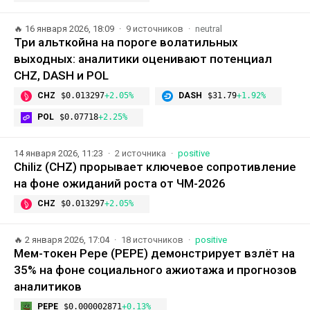
🔥
16 января 2026, 18:09
9 источников
neutral
Три альткойна на пороге волатильных
выходных: аналитики оценивают потенциал
CHZ, DASH и POL
CHZ
$0.013297
+2.05%
DASH
$31.79
+1.92%
POL
$0.07718
+2.25%
14 января 2026, 11:23
2 источника
positive
Chiliz (CHZ) прорывает ключевое сопротивление
на фоне ожиданий роста от ЧМ-2026
CHZ
$0.013297
+2.05%
🔥
2 января 2026, 17:04
18 источников
positive
Мем-токен Pepe (PEPE) демонстрирует взлёт на
35% на фоне социального ажиотажа и прогнозов
аналитиков
PEPE
$0.000002871
+0.13%