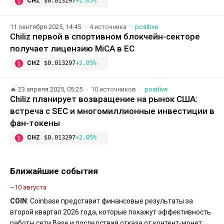
CHZ
$0.013297
+2.05%
11 сентября 2025, 14:45
4 источника
positive
Chiliz первой в спортивном блокчейн-секторе
получает лицензию MiCA в ЕС
CHZ
$0.013297
+2.05%
🔥
23 апреля 2025, 05:25
10 источников
positive
Chiliz планирует возвращение на рынок США:
встреча с SEC и многомиллионные инвестиции в
фан-токены
CHZ
$0.013297
+2.05%
Ближайшие события
~10 августа
COIN
: Coinbase представит финансовые результаты за
второй квартал 2026 года, которые покажут эффективность
работы сети Base и последствия отказа от контент-монет