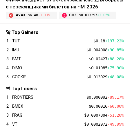
с перекупщиками билетов на ЧМ-2026
AVAX
$6.48
-1.11%
CHZ
$0.013297
+2.05%
🚀 Top Gainers
1
TUT
$0.18
+197.22%
2
IMU
$0.004008
+96.85%
3
BMT
$0.02427
+88.28%
4
DIMO
$0.01085
+75.96%
5
COOKIE
$0.013929
+48.08%
🚨 Top Losers
1
FRONTIERS
$0.000092
-89.17%
2
BMEX
$0.00016
-60.00%
3
FRAG
$0.0007804
-51.20%
4
VT
$0.0002972
-49.99%