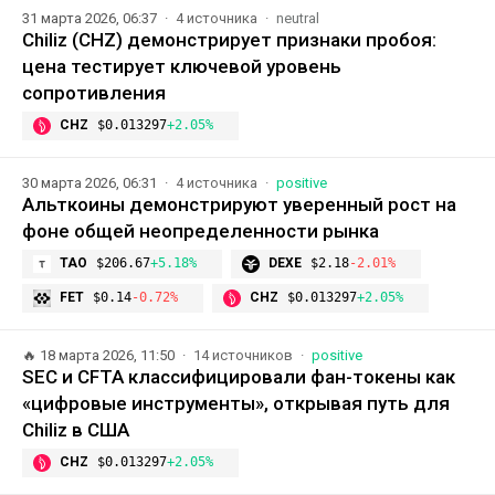
31 марта 2026, 06:37
4 источника
neutral
Chiliz (CHZ) демонстрирует признаки пробоя:
цена тестирует ключевой уровень
сопротивления
CHZ
$0.013297
+2.05%
30 марта 2026, 06:31
4 источника
positive
Альткоины демонстрируют уверенный рост на
фоне общей неопределенности рынка
TAO
$206.67
+5.18%
DEXE
$2.18
-2.01%
FET
$0.14
-0.72%
CHZ
$0.013297
+2.05%
🔥
18 марта 2026, 11:50
14 источников
positive
SEC и CFTA классифицировали фан-токены как
«цифровые инструменты», открывая путь для
Chiliz в США
CHZ
$0.013297
+2.05%