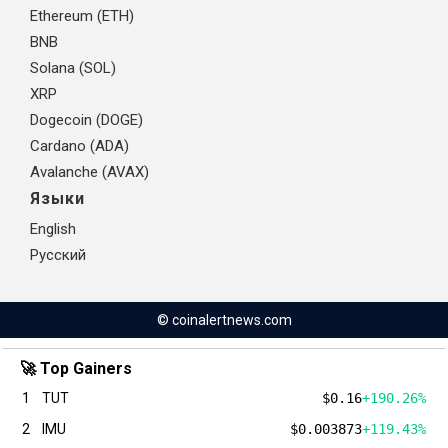
Ethereum (ETH)
BNB
Solana (SOL)
XRP
Dogecoin (DOGE)
Cardano (ADA)
Avalanche (AVAX)
Языки
English
Русский
© coinalertnews.com
🚀 Top Gainers
1
TUT
$0.16
+190.26%
2
IMU
$0.003873
+119.43%