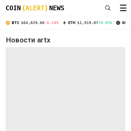
☰
COIN
{ALERT}
NEWS
BTC
$64,829.60
-0.24%
ETH
$1,919.87
+0.05%
XRP
Новости artx