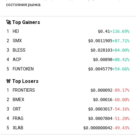
состояния рынка.
🚀 Top Gainers
1
HEI
$0.41
+116.69%
2
SMX
$0.0011905
+87.71%
3
BLESS
$0.028103
+84.00%
4
ACP
$0.00898
+80.42%
5
FUNTOKEN
$0.0045779
+54.66%
🚨 Top Losers
1
FRONTIERS
$0.000092
-89.17%
2
BMEX
$0.00016
-60.00%
3
ORT
$0.0003017
-54.16%
4
FRAG
$0.0007804
-51.20%
5
XLAB
$0.000000042
-49.43%