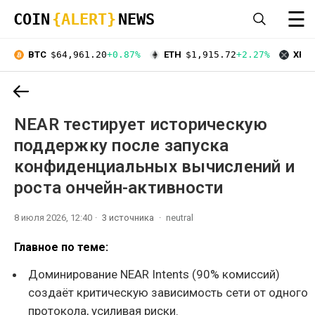
☰
COIN
{ALERT}
NEWS
BTC
$64,961.20
+0.87%
ETH
$1,915.72
+2.27%
XRP
NEAR тестирует историческую
поддержку после запуска
конфиденциальных вычислений и
роста ончейн-активности
8 июля 2026, 12:40
3 источника
neutral
Главное по теме:
Доминирование NEAR Intents (90% комиссий)
создаёт критическую зависимость сети от одного
протокола, усиливая риски.