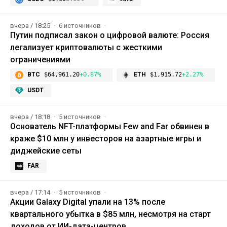
вчера / 18:25
6 источников
Путин подписал закон о цифровой валюте: Россия
легализует криптовалюты с жесткими
ограничениями
BTC
$64,961.20
+0.87%
ETH
$1,915.72
+2.27%
USDT
вчера / 18:18
5 источников
Основатель NFT-платформы Few and Far обвинен в
краже $10 млн у инвесторов на азартные игры и
диджейские сеты
FAR
вчера / 17:14
5 источников
Акции Galaxy Digital упали на 13% после
квартального убытка в $85 млн, несмотря на старт
доходов от ИИ-дата-центров