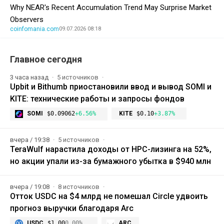
Why NEAR's Recent Accumulation Trend May Surprise Market
Observers
coinfomania.com
09.07.2026 08:18
Главное сегодня
3 часа назад
5 источников
Upbit и Bithumb приостановили ввод и вывод SOMI и
KITE: технические работы и запросы фондов
SOMI
$0.09062
+6.56%
KITE
$0.10
+3.87%
вчера / 19:38
5 источников
TeraWulf нарастила доходы от HPC-лизинга на 52%,
но акции упали из-за бумажного убытка в $940 млн
вчера / 19:08
8 источников
Отток USDC на $4 млрд не помешал Circle удвоить
прогноз выручки благодаря Arc
USDC
$1.00
0.00%
ARC