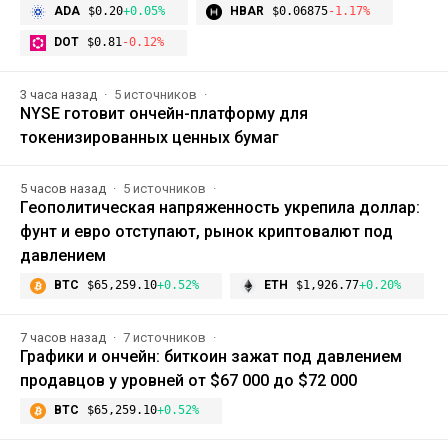
ADA
$0.20
+0.05%
HBAR
$0.06875
-1.17%
DOT
$0.81
-0.12%
3 часа назад
5 источников
NYSE готовит ончейн-платформу для
токенизированных ценных бумаг
5 часов назад
5 источников
Геополитическая напряженность укрепила доллар:
фунт и евро отступают, рынок криптовалют под
давлением
BTC
$65,259.10
+0.52%
ETH
$1,926.77
+0.20%
7 часов назад
7 источников
Графики и ончейн: биткоин зажат под давлением
продавцов у уровней от $67 000 до $72 000
BTC
$65,259.10
+0.52%