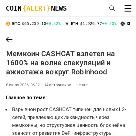
☰
COIN
{ALERT}
NEWS
BTC
$65,259.10
+0.52%
ETH
$1,926.77
+0.20%
XRP
Мемкоин CASHCAT взлетел на
1600% на волне спекуляций и
ажиотажа вокруг Robinhood
8 июля 2026, 06:32
14 источников
neutral
Главное по теме:
Взрывной рост CASHCAT типичен для новых L2-
сетей, привлекающих ликвидность через
мемкоины, но структурная ценность блокчейна
зависит от развития DeFi-инфраструктуры.