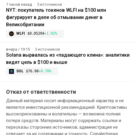
7 часов назад
5 источников
NYT: покупатель токенов WLFI на $100 млн
фигурирует в деле об отмывании денег в
Великобритании
WLFI
$0.05294
+1.92%
вчера / 19:15
5 источников
Solana вырвалась из «падающего клина»: аналитики
видят цель в $100 и выше
SOL
$76.98
+0.70%
Отказ от ответственности
Данный материал носит информационный характер и не
является инвестиционной рекомендацией. Криптоактивы
высокорискованны и волатильны — возможна полная
потеря средств. Материалы могут содержать ссылки и
пересказы сторонних источников; администрация не
отвечает за их содержание и точность. Coinalertnews