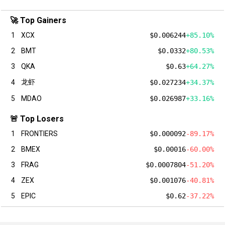
🚀 Top Gainers
1
XCX
$0.006244
+85.10%
2
BMT
$0.0332
+80.53%
3
QKA
$0.63
+64.27%
龙虾
4
$0.027234
+34.37%
5
MDAO
$0.026987
+33.16%
🚨 Top Losers
1
FRONTIERS
$0.000092
-89.17%
2
BMEX
$0.00016
-60.00%
3
FRAG
$0.0007804
-51.20%
4
ZEX
$0.001076
-40.81%
5
EPIC
$0.62
-37.22%