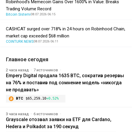
Robinhood’s Memecoin Gains Over 1600% in Value: Breaks
Trading Volume Record
Bitcoin Sistemi
08.07.2026 06:15
CASHCAT surged over 718% in 24 hours on Robinhood Chain,
market cap exceeded $68 million
COINTURK NEWS
08.07.2026 06:11
Главное сегодня
2 часа назад
7 источников
Empery Digital продала 1635 BTC, сократив резервы
на 76% и поставив под сомнение модель «никогда
не продавать»
BTC
$65,259.10
+0.52%
3 часа назад
6 источников
Grayscale отозвал заявки на ETF для Cardano,
Hedera и Polkadot за 190 секунд