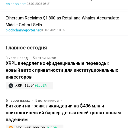
coindoo.com
08.07.2026 08:21
Ethereum Reclaims $1,800 as Retail and Whales Accumulate—
Middle Cohort Sells
blockchainreporter.net
08.07.2026 10:35
Главное сегодня
3 часа назад
5 источников
XRPL внедряет конфиденциальные переводы:
новый виток приватности для институциональных
инвесторов
XRP
$1.04
+1.51%
6 часов назад
5 источников
Биткоин на грани: ликвидации на $496 млн и
психологический барьер держателей грозят новым
падением