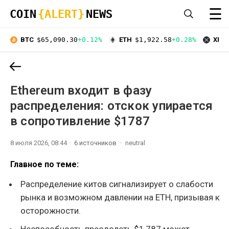
☰
COIN
{ALERT}
NEWS
BTC
$65,090.30
+0.12%
ETH
$1,922.58
+0.28%
XRP
Ethereum входит в фазу
распределения: отскок упирается
в сопротивление $1787
8 июля 2026, 08:44
6 источников
neutral
Главное по теме:
Распределение китов сигнализирует о слабости
рынка и возможном давлении на ETH, призывая к
осторожности.
Неспособность преодолеть $1,787 может