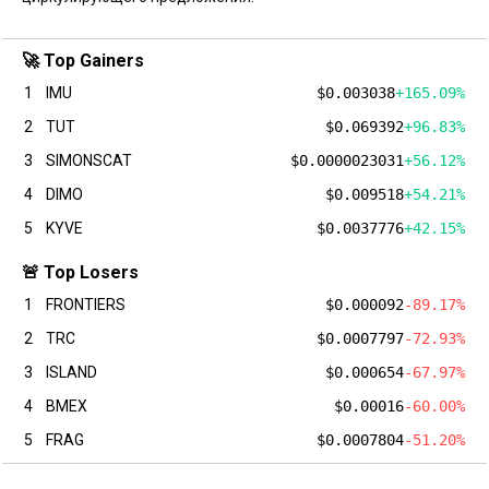
🚀 Top Gainers
1
IMU
$0.003038
+165.09%
2
TUT
$0.069392
+96.83%
3
SIMONSCAT
$0.0000023031
+56.12%
4
DIMO
$0.009518
+54.21%
5
KYVE
$0.0037776
+42.15%
🚨 Top Losers
1
FRONTIERS
$0.000092
-89.17%
2
TRC
$0.0007797
-72.93%
3
ISLAND
$0.000654
-67.97%
4
BMEX
$0.00016
-60.00%
5
FRAG
$0.0007804
-51.20%