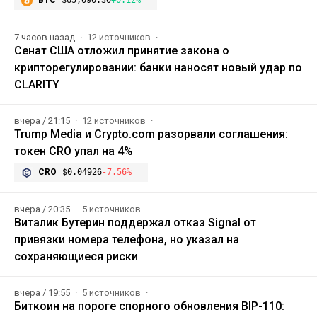
BTC
$65,090.30
+0.12%
7 часов назад
12 источников
Сенат США отложил принятие закона о
крипторегулировании: банки наносят новый удар по
CLARITY
вчера / 21:15
12 источников
Trump Media и Crypto.com разорвали соглашения:
токен CRO упал на 4%
CRO
$0.04926
-7.56%
вчера / 20:35
5 источников
Виталик Бутерин поддержал отказ Signal от
привязки номера телефона, но указал на
сохраняющиеся риски
вчера / 19:55
5 источников
Биткоин на пороге спорного обновления BIP-110: