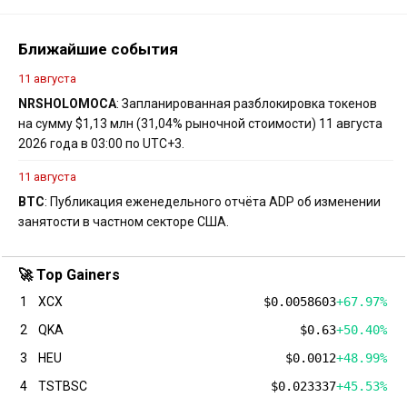
Ближайшие события
11 августа
NRS
HOLO
MOCA
: Запланированная разблокировка токенов
на сумму $1,13 млн (31,04% рыночной стоимости) 11 августа
2026 года в 03:00 по UTC+3.
11 августа
BTC
: Публикация еженедельного отчёта ADP об изменении
занятости в частном секторе США.
🚀 Top Gainers
1
XCX
$0.0058603
+67.97%
2
QKA
$0.63
+50.40%
3
HEU
$0.0012
+48.99%
4
TSTBSC
$0.023337
+45.53%