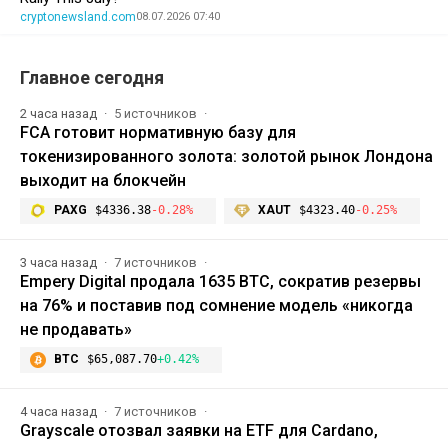
cryptonewsland.com
08.07.2026 07:40
Главное сегодня
2 часа назад
5 источников
FCA готовит нормативную базу для
токенизированного золота: золотой рынок Лондона
выходит на блокчейн
PAXG
$4336.38
-0.28%
XAUT
$4323.40
-0.25%
3 часа назад
7 источников
Empery Digital продала 1635 BTC, сократив резервы
на 76% и поставив под сомнение модель «никогда
не продавать»
BTC
$65,087.70
+0.42%
4 часа назад
7 источников
Grayscale отозвал заявки на ETF для Cardano,