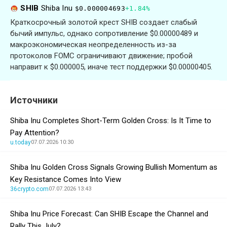
SHIB
Shiba Inu
$0.000004693
+1.84%
Краткосрочный золотой крест SHIB создает слабый
бычий импульс, однако сопротивление $0.00000489 и
макроэкономическая неопределенность из-за
протоколов FOMC ограничивают движение; пробой
направит к $0.000005, иначе тест поддержки $0.00000405.
Источники
Shiba Inu Completes Short-Term Golden Cross: Is It Time to
Pay Attention?
u.today
07.07.2026 10:30
Shiba Inu Golden Cross Signals Growing Bullish Momentum as
Key Resistance Comes Into View
36crypto.com
07.07.2026 13:43
Shiba Inu Price Forecast: Can SHIB Escape the Channel and
Rally This July?