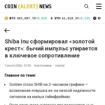
☰
COIN
{ALERT}
NEWS
BTC
$65,087.70
+0.42%
ETH
$1,918.35
+0.13%
XRP
Shiba Inu сформировал «золотой
крест»: бычий импульс упирается
в ключевое сопротивление
7 июля 2026, 13:59
4 источника
neutral
Главное по теме:
Golden cross SHIB на 2-часовом графике —
возможная ловушка из-за низкой надёжности
сигналов на малых таймфреймах.
Рост открытого интереса при положительных