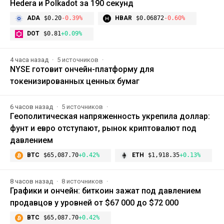
Hedera и Polkadot за 190 секунд
ADA
$0.20
-0.39%
HBAR
$0.06872
-0.60%
DOT
$0.81
+0.09%
4 часа назад
5 источников
NYSE готовит ончейн-платформу для
токенизированных ценных бумаг
6 часов назад
5 источников
Геополитическая напряженность укрепила доллар:
фунт и евро отступают, рынок криптовалют под
давлением
BTC
$65,087.70
+0.42%
ETH
$1,918.35
+0.13%
8 часов назад
8 источников
Графики и ончейн: биткоин зажат под давлением
продавцов у уровней от $67 000 до $72 000
BTC
$65,087.70
+0.42%