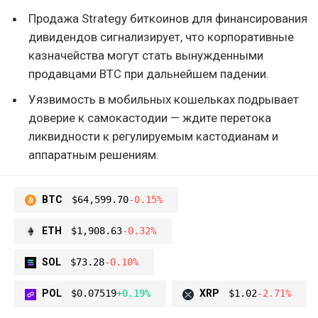
Продажа Strategy биткоинов для финансирования
дивидендов сигнализирует, что корпоративные
казначейства могут стать вынужденными
продавцами BTC при дальнейшем падении.
Уязвимость в мобильных кошельках подрывает
доверие к самокастодии — ждите перетока
ликвидности к регулируемым кастодианам и
аппаратным решениям.
BTC
$64,599.70
-0.15%
ETH
$1,908.63
-0.32%
SOL
$73.28
-0.10%
POL
$0.07519
+0.19%
XRP
$1.02
-2.71%