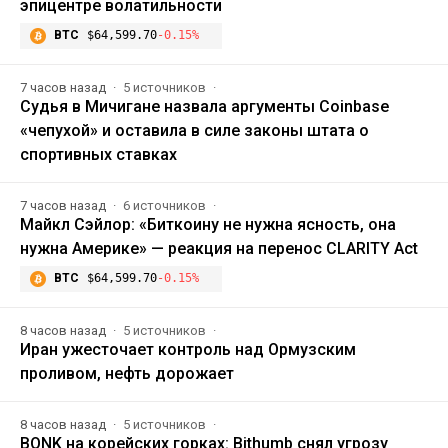
эпицентре волатильности
BTC
$64,599.70
-0.15%
7 часов назад
5 источников
Судья в Мичигане назвала аргументы Coinbase
«чепухой» и оставила в силе законы штата о
спортивных ставках
7 часов назад
6 источников
Майкл Сэйлор: «Биткоину не нужна ясность, она
нужна Америке» — реакция на перенос CLARITY Act
BTC
$64,599.70
-0.15%
8 часов назад
5 источников
Иран ужесточает контроль над Ормузским
проливом, нефть дорожает
8 часов назад
5 источников
BONK на корейских горках: Bithumb снял угрозу