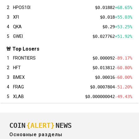
2
HPOS10I
$0.01882
+68.65%
3
XFI
$0.018
+55.03%
4
QKA
$0.29
+53.25%
5
GWEI
$0.027762
+51.92%
🚨 Top Losers
1
FRONTIERS
$0.000092
-89.17%
2
HFT
$0.013812
-60.80%
3
BMEX
$0.00016
-60.00%
4
FRAG
$0.0007804
-51.20%
5
XLAB
$0.000000042
-49.43%
COIN
{ALERT}
NEWS
Основные разделы