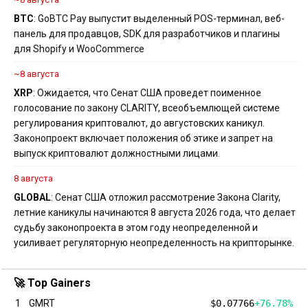
BTC
: GoBTC Pay выпустит выделенный POS-терминал, веб-
панель для продавцов, SDK для разработчиков и плагины
для Shopify и WooCommerce
~8 августа
XRP
: Ожидается, что Сенат США проведет поименное
голосование по закону CLARITY, всеобъемлющей системе
регулирования криптовалют, до августовских каникул.
Законопроект включает положения об этике и запрет на
выпуск криптовалют должностными лицами.
8 августа
GLOBAL
: Сенат США отложил рассмотрение Закона Clarity,
летние каникулы начинаются 8 августа 2026 года, что делает
судьбу законопроекта в этом году неопределенной и
усиливает регуляторную неопределенность на крипторынке.
🚀 Top Gainers
1
GMRT
$0.07766
+76.78%