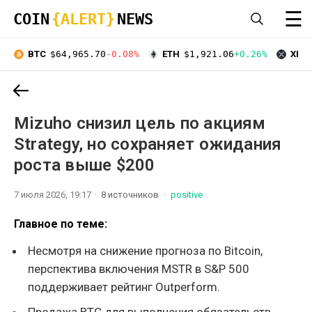
☰
COIN
{ALERT}
NEWS
BTC
$64,965.70
-0.08%
ETH
$1,921.06
+0.26%
XRP
Mizuho снизил цель по акциям
Strategy, но сохраняет ожидания
роста выше $200
7 июля 2026, 19:17
8 источников
positive
Главное по теме:
Несмотря на снижение прогноза по Bitcoin,
перспектива включения MSTR в S&P 500
поддерживает рейтинг Outperform.
Продажа BTC для выполнения обязательств