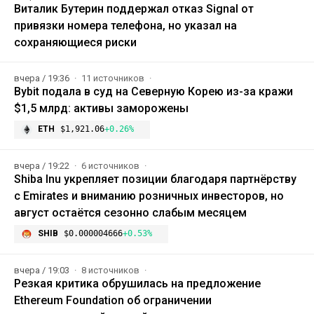
Виталик Бутерин поддержал отказ Signal от
привязки номера телефона, но указал на
сохраняющиеся риски
вчера / 19:36
11 источников
Bybit подала в суд на Северную Корею из-за кражи
$1,5 млрд: активы заморожены
ETH
$1,921.06
+0.26%
вчера / 19:22
6 источников
Shiba Inu укрепляет позиции благодаря партнёрству
с Emirates и вниманию розничных инвесторов, но
август остаётся сезонно слабым месяцем
SHIB
$0.000004666
+0.53%
вчера / 19:03
8 источников
Резкая критика обрушилась на предложение
Ethereum Foundation об ограничении