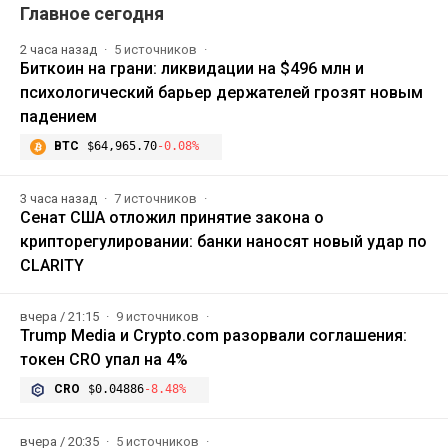
Главное сегодня
2 часа назад
5 источников
Биткоин на грани: ликвидации на $496 млн и
психологический барьер держателей грозят новым
падением
BTC
$64,965.70
-0.08%
3 часа назад
7 источников
Сенат США отложил принятие закона о
крипторегулировании: банки наносят новый удар по
CLARITY
вчера / 21:15
9 источников
Trump Media и Crypto.com разорвали соглашения:
токен CRO упал на 4%
CRO
$0.04886
-8.48%
вчера / 20:35
5 источников