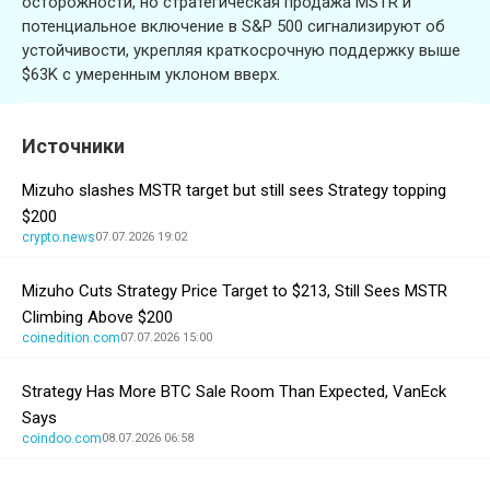
осторожности, но стратегическая продажа MSTR и
потенциальное включение в S&P 500 сигнализируют об
устойчивости, укрепляя краткосрочную поддержку выше
$63K с умеренным уклоном вверх.
Источники
Mizuho slashes MSTR target but still sees Strategy topping
$200
crypto.news
07.07.2026 19:02
Mizuho Cuts Strategy Price Target to $213, Still Sees MSTR
Climbing Above $200
coinedition.com
07.07.2026 15:00
Strategy Has More BTC Sale Room Than Expected, VanEck
Says
coindoo.com
08.07.2026 06:58