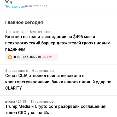
Why
36crypto.com
07.07.2026 10:17
Главное сегодня
4 часа назад
5 источников
Биткоин на грани: ликвидации на $496 млн и
психологический барьер держателей грозят новым
падением
BTC
$65,007.10
-0.41%
5 часов назад
9 источников
Сенат США отложил принятие закона о
крипторегулировании: банки наносят новый удар по
CLARITY
вчера / 21:15
11 источников
Trump Media и Crypto.com разорвали соглашения:
токен CRO упал на 4%