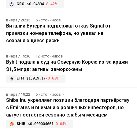
CRO
$0.04894
-8.42%
вчера / 20:35
5 источников
Виталик Бутерин поддержал отказ Signal от
привязки номера телефона, но указал на
сохраняющиеся риски
вчера / 19:36
12 источников
Bybit подала в суд на Северную Корею из-за кражи
$1,5 млрд: активы заморожены
ETH
$1,919.17
-0.63%
вчера / 19:22
6 источников
Shiba Inu укрепляет позиции благодаря партнёрству
с Emirates и вниманию розничных инвесторов, но
август остаётся сезонно слабым месяцем
SHIB
$0.000004661
-0.04%