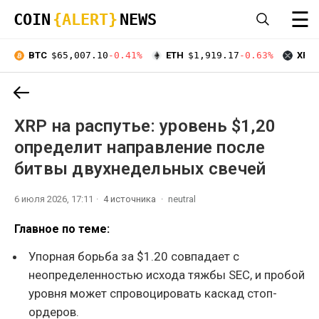
☰
COIN
{ALERT}
NEWS
BTC
$65,007.10
-0.41%
ETH
$1,919.17
-0.63%
XRP
XRP на распутье: уровень $1,20
определит направление после
битвы двухнедельных свечей
6 июля 2026, 17:11
4 источника
neutral
Главное по теме:
Упорная борьба за $1.20 совпадает с
неопределенностью исхода тяжбы SEC, и пробой
уровня может спровоцировать каскад стоп-
ордеров.