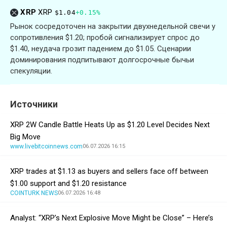
XRP
XRP
$1.04
+0.15%
Рынок сосредоточен на закрытии двухнедельной свечи у
сопротивления $1.20; пробой сигнализирует спрос до
$1.40, неудача грозит падением до $1.05. Сценарии
доминирования подпитывают долгосрочные бычьи
спекуляции.
Источники
XRP 2W Candle Battle Heats Up as $1.20 Level Decides Next
Big Move
www.livebitcoinnews.com
06.07.2026 16:15
XRP trades at $1.13 as buyers and sellers face off between
$1.00 support and $1.20 resistance
COINTURK NEWS
06.07.2026 16:48
Analyst: “XRP’s Next Explosive Move Might be Close” – Here’s