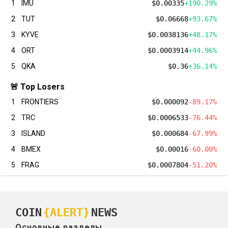
1
IMU
$0.00335
+190.29%
2
TUT
$0.06668
+93.67%
3
KYVE
$0.0038136
+48.17%
4
ORT
$0.0003914
+44.96%
5
QKA
$0.36
+36.14%
🚨 Top Losers
1
FRONTIERS
$0.000092
-89.17%
2
TRC
$0.0006533
-76.44%
3
ISLAND
$0.000684
-67.99%
4
BMEX
$0.00016
-60.00%
5
FRAG
$0.0007804
-51.20%
COIN
{ALERT}
NEWS
Основные разделы