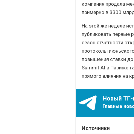
компания продала мен
примерно в $300 млрд
На этой же неделе ист
публиковать первые р
сезон отчётности откр
протоколы июньского
повышения ставки до 
Summit AI в Париже т
прямого влияния на к
Новый ТГ-
Главные ново
Источники