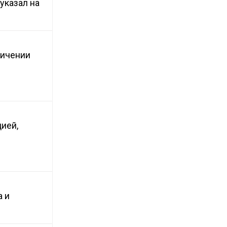
указал на
ничении
ией,
а и