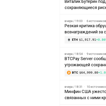
Виталик Бутерин под
сохраняющиеся рис
6 источнико
вчера / 19:03
Резкая критика обру
вознаграждений за с
ETH
$1,917.91
+0.86
9 источнико
вчера / 18:54
BTCPay Server сообщ
угрожающей сохранн
BTC
$64,999.80
+1.0
10 источник
вчера / 18:31
Минфин США ужесточ
связанных с ними к