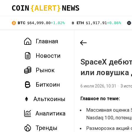
COIN
{ALERT}
NEWS
BTC
$64,999.80
+1.02%
ETH
$1,917.91
+0.86%
Главная
Новости
SpaceX дебют
Рынок
или ловушка 
Биткоин
6 июля 2026, 10:31
3 ист
Альткоины
Главное по теме:
Массивная оценка 
Аналитика
Nasdaq 100, потенц
Тренды
Разморозка акций 