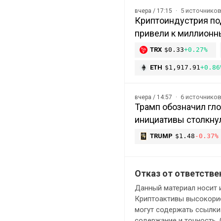
5 источнико
вчера / 17:15
Криптоиндустрия под
привели к миллионн
TRX
$0.33
+0.27%
ETH
$1,917.91
+0.86
6 источнико
вчера / 14:57
Трамп обозначил гл
инициативы столкну
TRUMP
$1.48
-0.37%
Отказ от ответстве
Данный материал носит 
Криптоактивы высокорис
могут содержать ссылки 
содержание и точность.