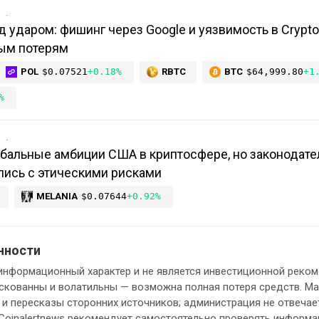
в
 ударом: фишинг через Google и уязвимость в Crypt
ым потерям
POL
$0.07521
+0.18%
RBTC
BTC
$64,999.80
+1
%
в
обальные амбиции США в криптосфере, но законодат
лись с этическими рисками
MELANIA
$0.07644
+0.92%
нности
информационный характер и не является инвестиционной реком
кованны и волатильны — возможна полная потеря средств. М
и пересказы сторонних источников; администрация не отвечает
 Coinalertnews рекомендует самостоятельно проверять информ