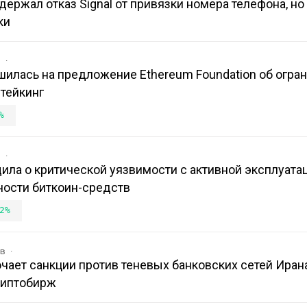
держал отказ Signal от привязки номера телефона, но 
ки
в
шилась на предложение Ethereum Foundation об огра
тейкинг
%
в
ила о критической уязвимости с активной эксплуатац
ости биткоин-средств
2%
ов
ает санкции против теневых банковских сетей Иран
риптобирж