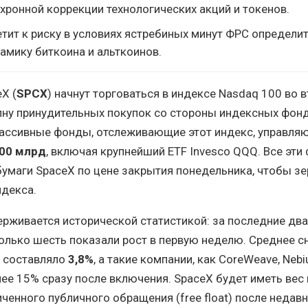
хронной коррекции технологических акций и токенов.
етит к риску в условиях ястребиных минут ФРС определи
амику биткоина и альткоинов.
X (
SPCX
) начнут торговаться в индексе Nasdaq 100 во в
лну принудительных покупок со стороны индексных фонд
пассивные фонды, отслеживающие этот индекс, управля
00 млрд
, включая крупнейший ETF Invesco QQQ. Все эт
умаги SpaceX по цене закрытия понедельника, чтобы з
ндекса.
рживается исторической статистикой: за последние два
олько шесть показали рост в первую неделю. Среднее 
в составляло
3,8%
, а такие компании, как CoreWeave, Nebi
лее 15% сразу после включения. SpaceX будет иметь вес
ченного публичного обращения (free float) после недавн