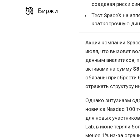
создавая риски син
Биржи
Тест SpaceX на апп
краткосрочную дин
Акции компании Space
июля, что вызовет во
данным аналитиков, 
активами на сумму
$8
обязаны приобрести б
отражать структуру и
Однако энтузиазм сде
новичка Nasdaq 100 т
для новых участнико
Lab, в июне теряли бо
менее
1%
из-за ограни