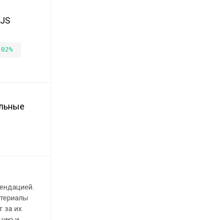
oJS
.02%
ельные
ендацией.
атериалы
 за их
ацию и