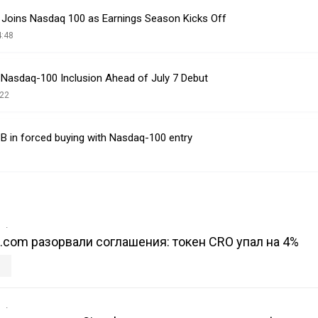
Joins Nasdaq 100 as Earnings Season Kicks Off
4:48
Nasdaq-100 Inclusion Ahead of July 7 Debut
:22
B in forced buying with Nasdaq-100 entry
в
o.com разорвали соглашения: токен CRO упал на 4%
в