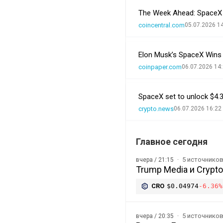
The Week Ahead: SpaceX 
coincentral.com
05.07.2026 1
Elon Musk’s SpaceX Wins 
coinpaper.com
06.07.2026 14
SpaceX set to unlock $4.3
crypto.news
06.07.2026 16:22
Главное сегодня
5 источнико
вчера / 21:15
Trump Media и Crypt
CRO
$0.04974
-6.36%
5 источнико
вчера / 20:35