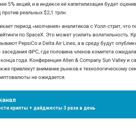
ее 5% акций, и в индексе её капитилизация будет оцени
 против реальных $2,1 трлн.
екает период «молчания» аналитиков с Уолл-стрит, что 
ейтинги по SpaceX. Это может усилить волатильность. Кр
ывают PepsiCo и Delta Air Lines, а в среду будут опубли
 заседания ФРС, где половина членов комитета ожидал
конца года. Конференция Allen & Company Sun Valley и с
акже привлекут внимание рынков к технологическому сек
риптовалюты не ожидается.
канал
сти крипты + дайджесты 3 раза в день