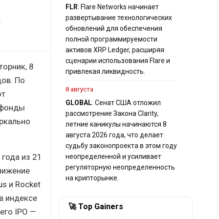
FLR
: Flare Networks начинает
развертывание технологических
т
обновлений для обеспечения
полной программируемости
активов XRP Ledger, расширяя
сценарии использования Flare и
торник, 8
привлекая ликвидность.
ов. По
8 августа
ют
GLOBAL
: Сенат США отложил
и фонды
рассмотрение Закона Clarity,
еркально
летние каникулы начинаются 8
августа 2026 года, что делает
судьбу законопроекта в этом году
 года из 21
неопределенной и усиливает
регуляторную неопределенность
снижение
на крипторынке.
us и Rocket
 в индексе
🚀 Top Gainers
его IPO —