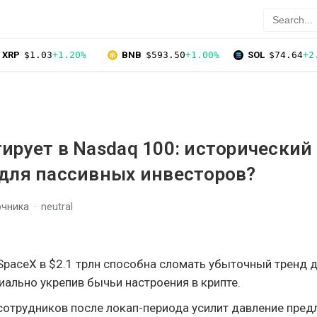
XRP
$1.03
+1.20%
BNB
$593.50
+1.00%
SOL
$74.64
+2
ирует в Nasdaq 100: исторический
для пассивных инвесторов?
очника
neutral
SpaceX в $2.1 трлн способна сломать убыточный тренд 
иально укрепив бычьи настроения в крипте.
сотрудников после локап-периода усилит давление пред