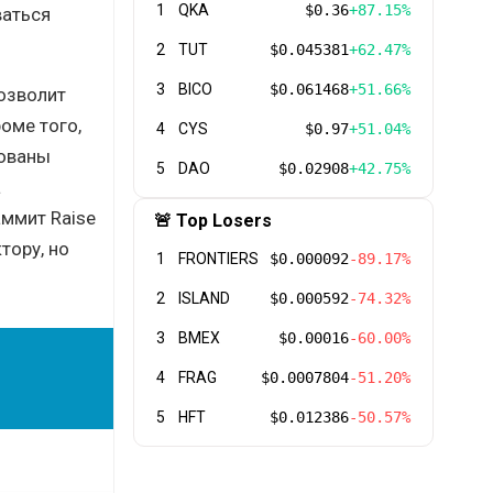
1
QKA
$0.36
+87.15%
ваться
2
TUT
$0.045381
+62.47%
3
BICO
$0.061468
+51.66%
позволит
оме того,
4
CYS
$0.97
+51.04%
кованы
5
DAO
$0.02908
+42.75%
а
аммит Raise
🚨 Top Losers
тору, но
1
FRONTIERS
$0.000092
-89.17%
2
ISLAND
$0.000592
-74.32%
3
BMEX
$0.00016
-60.00%
4
FRAG
$0.0007804
-51.20%
5
HFT
$0.012386
-50.57%