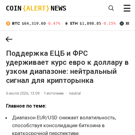
☰
COIN
{ALERT}
NEWS
BTC
$64,319.60
-0.47%
ETH
$1,898.85
-0.15%
XRP
Поддержка ЕЦБ и ФРС
удерживает курс евро к доллару в
узком диапазоне: нейтральный
сигнал для крипторынка
6 июля 2026, 13:09
1 источник
neutral
Главное по теме:
Диапазон EUR/USD снижает волатильность,
способствуя консолидации биткоина в
краткосрочной перспективе.