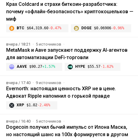
Крах Coldcard и страхи биткоин-разработчика:
почему «офлайн-безопасность» криптокошельков —
миф
BTC
$64,319.60
-0.47%
DOGE
$0.06906
-0.96%
вчера / 18:21
5 источников
MetaMask и Aave запускают поддержку AI-агентов
для автоматизации DeFi-торговли
AAVE
$90.27
+1.57%
HYPE
$55.57
-1.62%
вчера / 17:40
9 источников
Evernorth: настоящая ценность XRP не в цене.
Адвокат Ripple напомнил о горькой правде
XRP
$1.02
-2.46%
вчера / 16:40
5 источников
Dogecoin получил бычий импульс от Илона Маска,
но настоящий шанс на 100x формируется в другом