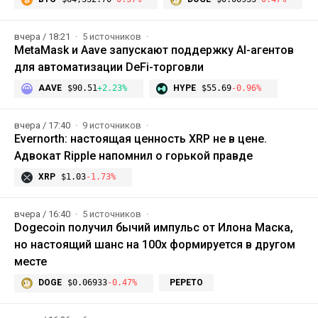
вчера / 18:21
5 источников
MetaMask и Aave запускают поддержку AI-агентов
для автоматизации DeFi-торговли
AAVE
$90.51
+2.23%
HYPE
$55.69
-0.96%
вчера / 17:40
9 источников
Evernorth: настоящая ценность XRP не в цене.
Адвокат Ripple напомнил о горькой правде
XRP
$1.03
-1.73%
вчера / 16:40
5 источников
Dogecoin получил бычий импульс от Илона Маска,
но настоящий шанс на 100x формируется в другом
месте
DOGE
$0.06933
-0.47%
PEPETO