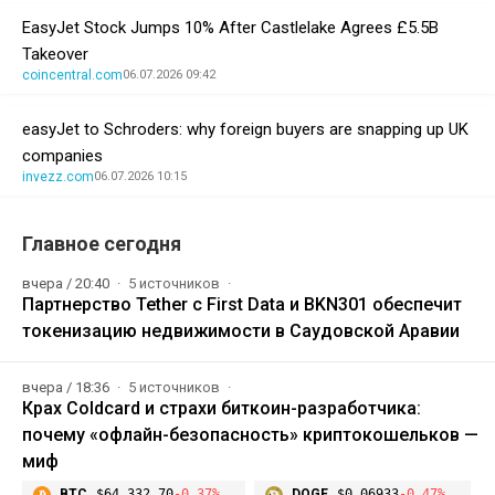
EasyJet Stock Jumps 10% After Castlelake Agrees £5.5B
Takeover
coincentral.com
06.07.2026 09:42
easyJet to Schroders: why foreign buyers are snapping up UK
companies
invezz.com
06.07.2026 10:15
Главное сегодня
вчера / 20:40
5 источников
Партнерство Tether с First Data и BKN301 обеспечит
токенизацию недвижимости в Саудовской Аравии
вчера / 18:36
5 источников
Крах Coldcard и страхи биткоин-разработчика:
почему «офлайн-безопасность» криптокошельков —
миф
BTC
$64,332.70
-0.37%
DOGE
$0.06933
-0.47%