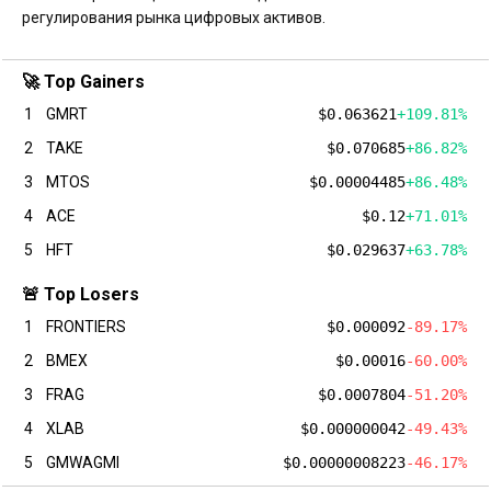
регулирования рынка цифровых активов.
🚀 Top Gainers
1
GMRT
$0.063621
+109.81%
2
TAKE
$0.070685
+86.82%
3
MTOS
$0.00004485
+86.48%
4
ACE
$0.12
+71.01%
5
HFT
$0.029637
+63.78%
🚨 Top Losers
1
FRONTIERS
$0.000092
-89.17%
2
BMEX
$0.00016
-60.00%
3
FRAG
$0.0007804
-51.20%
4
XLAB
$0.000000042
-49.43%
5
GMWAGMI
$0.00000008223
-46.17%