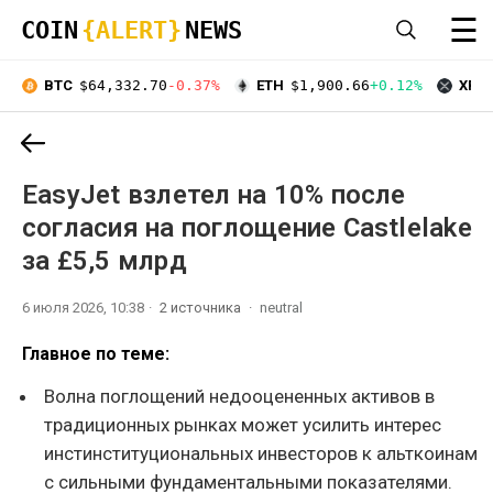
☰
COIN
{ALERT}
NEWS
BTC
$64,332.70
-0.37%
ETH
$1,900.66
+0.12%
XRP
EasyJet взлетел на 10% после
согласия на поглощение Castlelake
за £5,5 млрд
6 июля 2026, 10:38
2 источника
neutral
Главное по теме:
Волна поглощений недооцененных активов в
традиционных рынках может усилить интерес
инстинституциональных инвесторов к альткоинам
с сильными фундаментальными показателями.