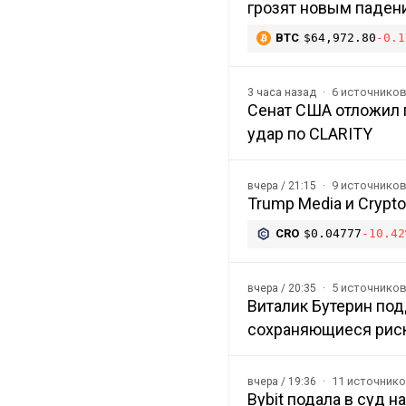
грозят новым паден
BTC
$64,972.80
-0.1
6 источнико
3 часа назад
Сенат США отложил п
удар по CLARITY
9 источнико
вчера / 21:15
Trump Media и Crypt
CRO
$0.04777
-10.42
5 источнико
вчера / 20:35
Виталик Бутерин под
сохраняющиеся рис
11 источник
вчера / 19:36
Bybit подала в суд 