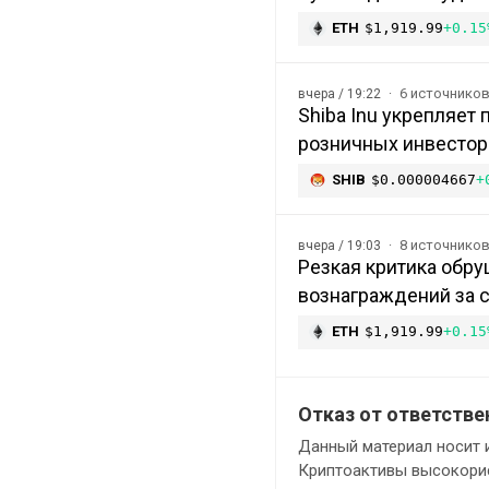
ETH
$1,919.99
+0.15
6 источнико
вчера / 19:22
Shiba Inu укрепляет
розничных инвесторо
SHIB
$0.000004667
+
8 источнико
вчера / 19:03
Резкая критика обру
вознаграждений за с
ETH
$1,919.99
+0.15
Отказ от ответстве
Данный материал носит 
Криптоактивы высокорис