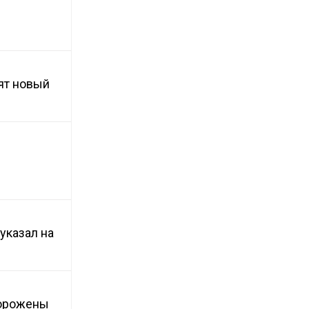
ят новый
указал на
морожены