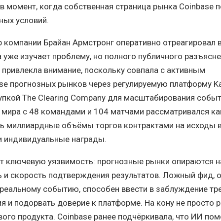
 в момент, когда собственная страница рынка Coinbase 
ных условий.
 компании Брайан Армстронг оперативно отреагировал в
 уже изучает проблему, но полного публичного разъясне
привлекла внимание, поскольку совпала с активным
e прогнозных рынков через регулируемую платформу Kal
упкой The Clearing Company для масштабирования собы
 мира с 48 командами и 104 матчами рассматривался ка
ь миллиардные объёмы торгов контрактами на исходы в
и индивидуальные награды.
т ключевую уязвимость: прогнозные рынки опираются н
 и скорость подтверждения результатов. Ложный фид, 
 реальному событию, способен ввести в заблуждение тр
я и подорвать доверие к платформе. На кону не просто р
ого продукта. Coinbase ранее подчёркивала, что ИИ пом