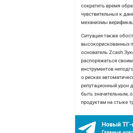
сократить время обра
чувствительных к да
механизмы верификац
Ситуация также обос
высокорискованных п
основатель Zcash Зук
распоряжаться своими
инструментов неподго
о рисках автоматичес
репутационный урон д
быть значительным, о
продуктам на стыке тр
Новый ТГ-
Главные ново