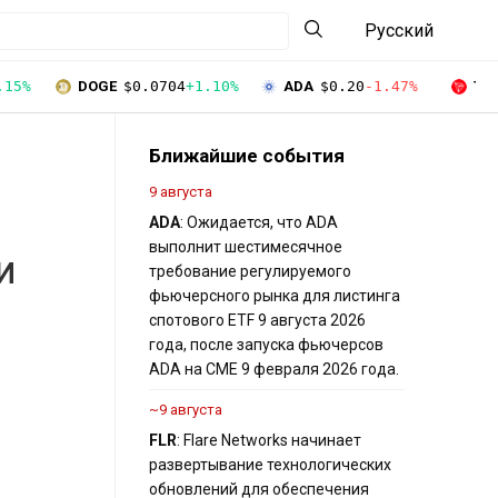
Русский
.15%
DOGE
$0.0704
+1.10%
ADA
$0.20
-1.47%
TR
Ближайшие события
9 августа
ADA
: Ожидается, что ADA
выполнит шестимесячное
ИИ
требование регулируемого
фьючерсного рынка для листинга
спотового ETF 9 августа 2026
года, после запуска фьючерсов
ADA на CME 9 февраля 2026 года.
~9 августа
FLR
: Flare Networks начинает
развертывание технологических
обновлений для обеспечения