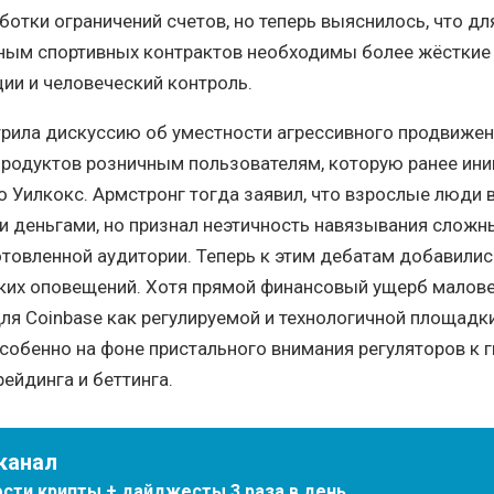
ботки ограничений счетов, но теперь выяснилось, что дл
нным спортивных контрактов необходимы более жёсткие
ии и человеческий контроль.
трила дискуссию об уместности агрессивного продвиже
родуктов розничным пользователям, которую ранее ин
о Уилкокс. Армстронг тогда заявил, что взрослые люди 
 деньгами, но признал неэтичность навязывания сложн
товленной аудитории. Теперь к этим дебатам добавили
ких оповещений. Хотя прямой финансовый ущерб малове
ля Coinbase как регулируемой и технологичной площадк
собенно на фоне пристального внимания регуляторов к
ейдинга и беттинга.
канал
сти крипты + дайджесты 3 раза в день