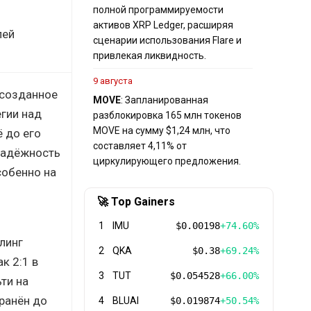
полной программируемости
активов XRP Ledger, расширяя
лей
сценарии использования Flare и
привлекая ликвидность.
9 августа
 созданное
MOVE
: Запланированная
гии над
разблокировка 165 млн токенов
MOVE на сумму $1,24 млн, что
ё до его
составляет 4,11% от
надёжность
циркулирующего предложения.
собенно на
🚀 Top Gainers
1
IMU
$0.00198
+74.60%
линг
2
QKA
$0.38
+69.24%
к 2:1 в
3
TUT
$0.054528
+66.00%
ти на
ранён до
4
BLUAI
$0.019874
+50.54%