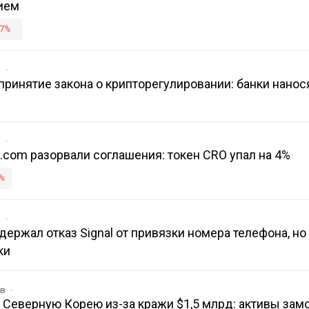
ием
7%
в
ринятие закона о крипторегулировании: банки нанос
в
o.com разорвали соглашения: токен CRO упал на 4%
%
в
держал отказ Signal от привязки номера телефона, но 
ки
ов
на Северную Корею из-за кражи $1,5 млрд: активы за