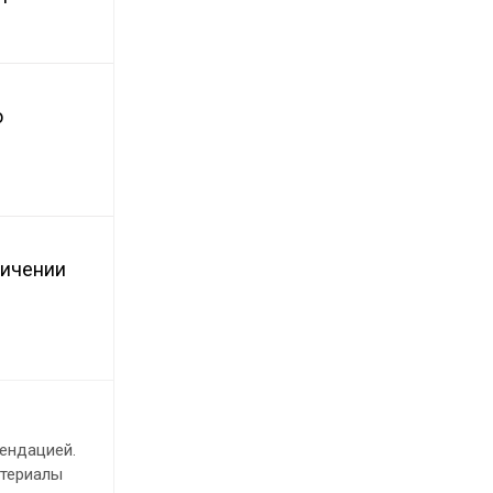
ю
ничении
ендацией.
атериалы