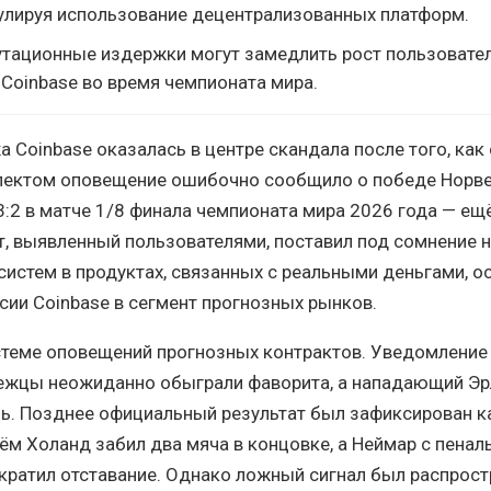
улируя использование децентрализованных платформ.
тационные издержки могут замедлить рост пользовате
Coinbase во время чемпионата мира.
 Coinbase оказалась в центре скандала после того, как
лектом оповещение ошибочно сообщило о победе Норве
3:2 в матче 1/8 финала чемпионата мира 2026 года — ещ
т, выявленный пользователями, поставил под сомнение 
истем в продуктах, связанных с реальными деньгами, о
сии Coinbase в сегмент прогнозных рынков.
стеме оповещений прогнозных контрактов. Уведомление
вежцы неожиданно обыграли фаворита, а нападающий Эр
. Позднее официальный результат был зафиксирован ка
ём Холанд забил два мяча в концовке, а Неймар с пеналь
кратил отставание. Однако ложный сигнал был распрост