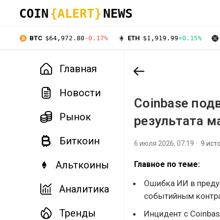
COIN
{ALERT}
NEWS
BTC
$64,972.80
-0.17%
ETH
$1,919.99
+0.15%
Главная
Новости
Coinbase под
Рынок
результата м
Биткоин
6 июля 2026, 07:19
9 ист
Альткоины
Главное по теме:
Ошибка ИИ в предуп
Аналитика
событийным контр
Тренды
Инцидент с Coinbas