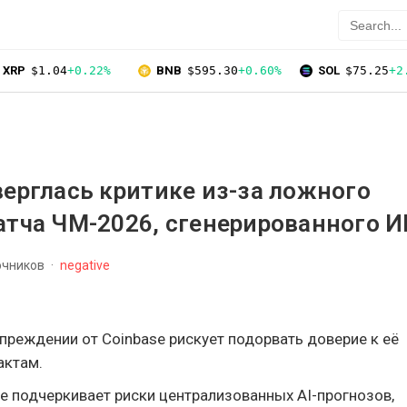
XRP
$1.04
+0.22%
BNB
$595.30
+0.60%
SOL
$75.25
+2
верглась критике из-за ложного
атча ЧМ-2026, сгенерированного 
очников
negative
реждении от Coinbase рискует подорвать доверие к её
актам.
e подчеркивает риски централизованных AI-прогнозов,