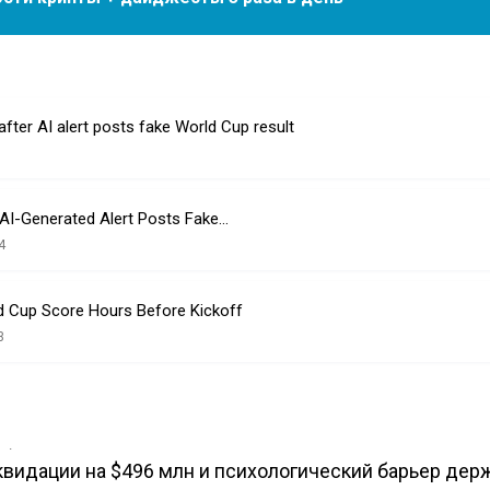
after AI alert posts fake World Cup result
 AI-Generated Alert Posts Fake…
4
d Cup Score Hours Before Kickoff
3
в
иквидации на $496 млн и психологический барьер дер