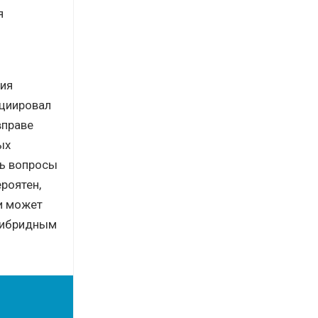
я
ния
ициировал
вправе
ых
сь вопросы
роятен,
и может
 гибридным