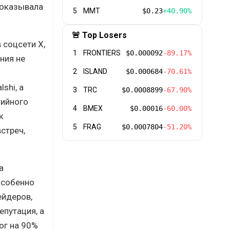
показывала
5
MMT
$0.23
+40.90%
🚨 Top Losers
 соцсети X,
1
FRONTIERS
$0.000092
-89.17%
ния не
2
ISLAND
$0.000684
-70.61%
shi, а
3
TRC
$0.0008899
-67.90%
тийного
4
BMEX
$0.00016
-60.00%
к
5
FRAG
$0.0007804
-51.20%
стреч,
а
особенно
ейдеров,
епутация, а
ог на 90%