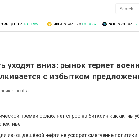
XRP
$1.04
+0.19%
BNB
$594.20
+0.83%
SOL
$74.84
+2
ь уходят вниз: рынок теряет воен
алкивается с избытком предложен
очник
neutral
ической премии ослабляет спрос на биткоин как актив-
спективе.
ии из-за дешёвой нефти не ускорит смягчение политики