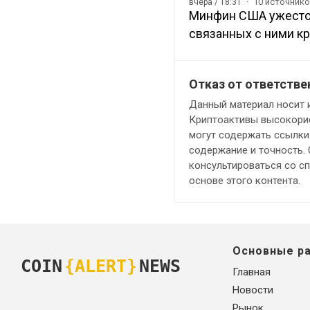
10 источник
вчера / 18:31
Минфин США ужесточ
связанных с ними к
Отказ от ответстве
Данный материал носит 
Криптоактивы высокорис
могут содержать ссылки 
содержание и точность.
консультироваться со с
основе этого контента.
Основные р
COIN
{ALERT}
NEWS
Главная
Новости
Рынок