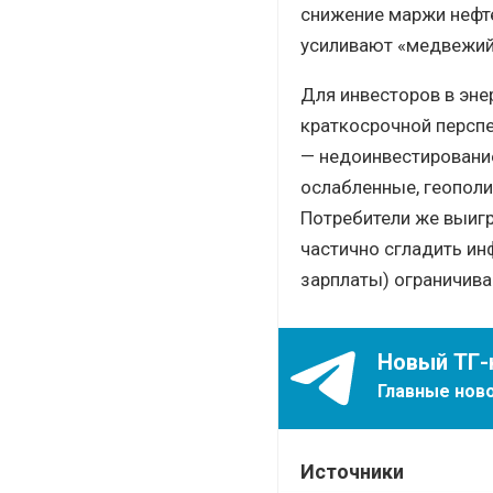
снижение маржи нефте
усиливают «медвежий
Для инвесторов в энер
краткосрочной перспе
— недоинвестирование
ослабленные, геополи
Потребители же выигр
частично сгладить ин
зарплаты) ограничива
Новый ТГ-
Главные ново
Источники