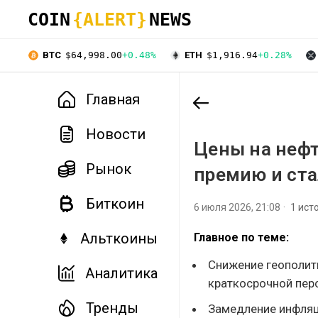
COIN
{ALERT}
NEWS
BTC
$64,998.00
+0.48%
ETH
$1,916.94
+0.28%
Главная
Новости
Цены на нефт
Рынок
премию и ст
Биткоин
6 июля 2026, 21:08
1 ист
Альткоины
Главное по теме:
Снижение геополит
Аналитика
краткосрочной пер
Тренды
Замедление инфляц