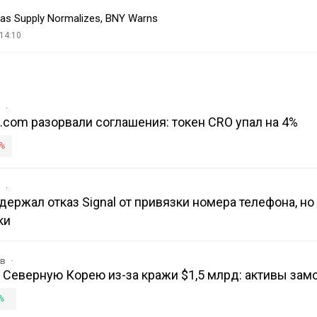
e as Supply Normalizes, BNY Warns
14:10
в
o.com разорвали соглашения: токен CRO упал на 4%
%
в
держал отказ Signal от привязки номера телефона, но 
ки
ов
на Северную Корею из-за кражи $1,5 млрд: активы за
%