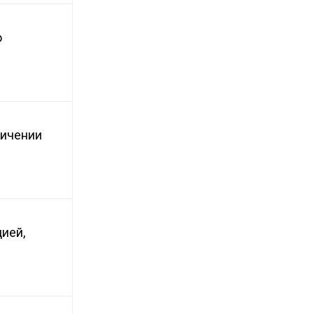
ю
ничении
ией,