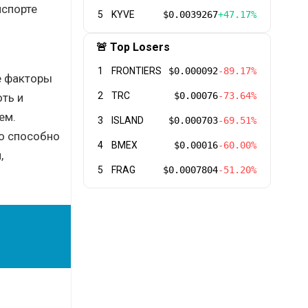
нспорте
5
KYVE
$0.0039267
+47.17%
🚨 Top Losers
1
FRONTIERS
$0.000092
-89.17%
е факторы
2
TRC
$0.00076
-73.64%
ть и
ем.
3
ISLAND
$0.000703
-69.51%
то способно
4
BMEX
$0.00016
-60.00%
,
5
FRAG
$0.0007804
-51.20%