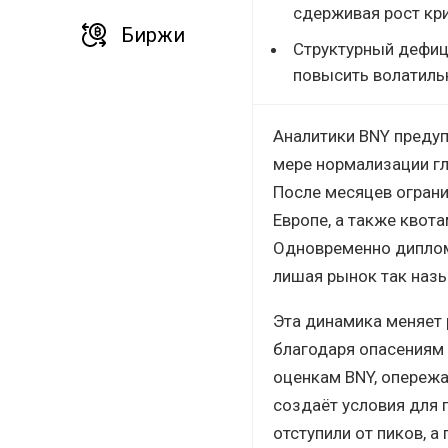
сдерживая рост кр
Биржи
Структурный дефиц
повысить волатиль
Аналитики BNY преду
мере нормализации гл
После месяцев ограни
Европе, а также квот
Одновременно диплом
лишая рынок так назы
Эта динамика меняет 
благодаря опасениям 
оценкам BNY, опереж
создаёт условия для 
отступили от пиков, а