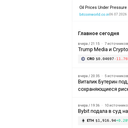
Oil Prices Under Pressur
bitcoinworld.co.in
06.07.2026 
Главное сегодня
7 источнико
вчера / 21:15
Trump Media и Crypt
CRO
$0.04697
-11.76
5 источнико
вчера / 20:35
Виталик Бутерин под
сохраняющиеся рис
10 источник
вчера / 19:36
Bybit подала в суд 
ETH
$1,916.94
+0.28