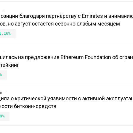
в
 позиции благодаря партнёрству с Emirates и внимани
в, но август остаётся сезонно слабым месяцем
1.16%
в
шилась на предложение Ethereum Foundation об огра
тейкинг
%
ов
ила о критической уязвимости с активной эксплуатац
ости биткоин-средств
8%