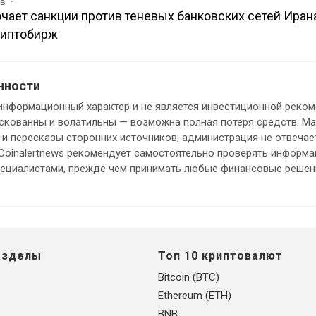
ов
ает санкции против теневых банковских сетей Иран
риптобирж
нности
информационный характер и не является инвестиционной реком
кованны и волатильны — возможна полная потеря средств. М
и пересказы сторонних источников; администрация не отвечает
 Coinalertnews рекомендует самостоятельно проверять информ
пециалистами, прежде чем принимать любые финансовые решен
азделы
Топ 10 криптовалют
Bitcoin (BTC)
Ethereum (ETH)
BNB