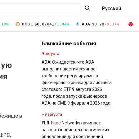
Русский
.10%
DOGE
$0.07041
+1.44%
ADA
$0.20
-0.37%
T
Ближайшие события
9 августа
ADA
: Ожидается, что ADA
ную
выполнит шестимесячное
ия
требование регулируемого
фьючерсного рынка для листинга
спотового ETF 9 августа 2026
года, после запуска фьючерсов
ADA на CME 9 февраля 2026 года.
~9 августа
убежище в
FLR
: Flare Networks начинает
развертывание технологических
 ФРС,
обновлений для обеспечения