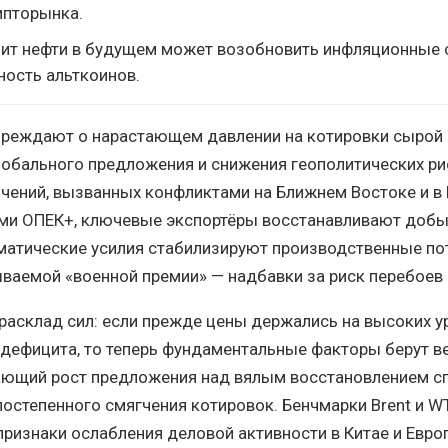
ипторынка.
ит нефти в будущем может возобновить инфляционные с
ность альткоинов.
преждают о нарастающем давлении на котировки сырой 
обального предложения и снижения геополитических ри
чений, вызванных конфликтами на Ближнем Востоке и в
ами ОПЕК+, ключевые экспортёры восстанавливают добы
атические усилия стабилизируют производственные по
ваемой «военной премии» — надбавки за риск перебоев 
расклад сил: если прежде цены держались на высоких у
дефицита, то теперь фундаментальные факторы берут ве
ающий рост предложения над вялым восстановлением с
постепенного смягчения котировок. Бенчмарки Brent и W
 признаки ослабления деловой активности в Китае и Европ