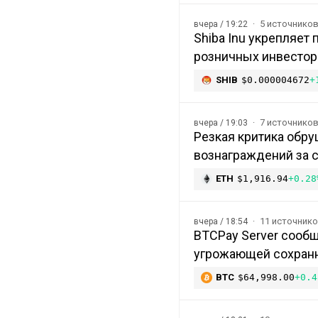
5 источнико
вчера / 19:22
Shiba Inu укрепляет
розничных инвесторо
SHIB
$0.000004672
+
7 источнико
вчера / 19:03
Резкая критика обру
вознаграждений за с
ETH
$1,916.94
+0.28
11 источник
вчера / 18:54
BTCPay Server сообщ
угрожающей сохранн
BTC
$64,998.00
+0.4