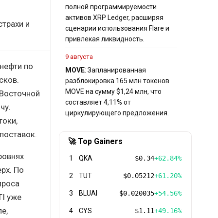
полной программируемости
активов XRP Ledger, расширяя
трахи и
сценарии использования Flare и
привлекая ликвидность.
9 августа
нефти по
MOVE
: Запланированная
сков.
разблокировка 165 млн токенов
MOVE на сумму $1,24 млн, что
 Восточной
составляет 4,11% от
чу.
циркулирующего предложения.
токи,
поставок.
🚀 Top Gainers
ровнях
1
QKA
$0.34
+62.84%
рх. По
2
TUT
$0.05212
+61.20%
проса
3
BLUAI
$0.020035
+54.56%
TI уже
е,
4
CYS
$1.11
+49.16%