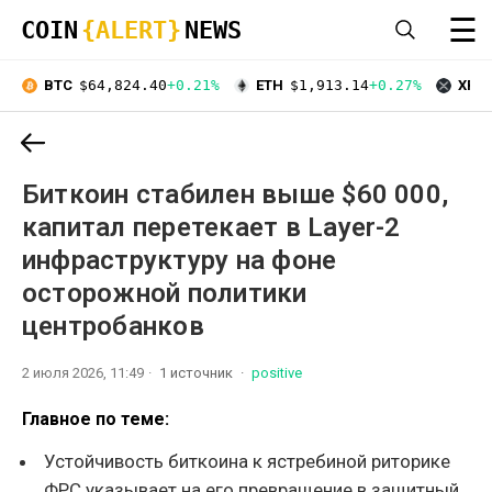
☰
COIN
{ALERT}
NEWS
BTC
$64,824.40
+0.21%
ETH
$1,913.14
+0.27%
XRP
Биткоин стабилен выше $60 000,
капитал перетекает в Layer-2
инфраструктуру на фоне
осторожной политики
центробанков
2 июля 2026, 11:49
1 источник
positive
Главное по теме:
Устойчивость биткоина к ястребиной риторике
ФРС указывает на его превращение в защитный