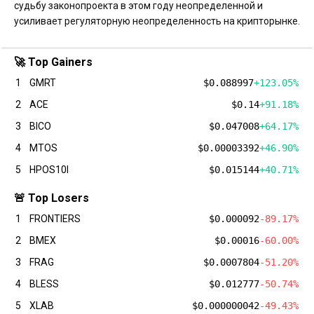
судьбу законопроекта в этом году неопределенной и
усиливает регуляторную неопределенность на крипторынке.
🚀 Top Gainers
1
GMRT
$0.088997
+123.05%
2
ACE
$0.14
+91.18%
3
BICO
$0.047008
+64.17%
4
MTOS
$0.00003392
+46.90%
5
HPOS10I
$0.015144
+40.71%
🚨 Top Losers
1
FRONTIERS
$0.000092
-89.17%
2
BMEX
$0.00016
-60.00%
3
FRAG
$0.0007804
-51.20%
4
BLESS
$0.012777
-50.74%
5
XLAB
$0.000000042
-49.43%