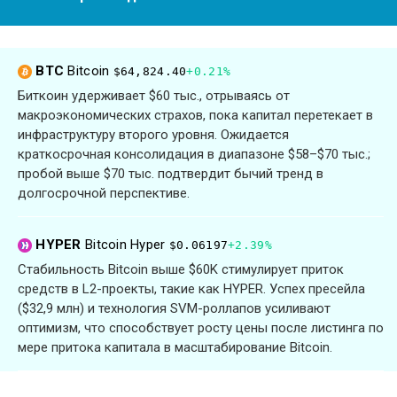
BTC
Bitcoin
$64,824.40
+0.21%
Биткоин удерживает $60 тыс., отрываясь от
макроэкономических страхов, пока капитал перетекает в
инфраструктуру второго уровня. Ожидается
краткосрочная консолидация в диапазоне $58–$70 тыс.;
пробой выше $70 тыс. подтвердит бычий тренд в
долгосрочной перспективе.
HYPER
Bitcoin Hyper
$0.06197
+2.39%
Стабильность Bitcoin выше $60K стимулирует приток
средств в L2-проекты, такие как HYPER. Успех пресейла
($32,9 млн) и технология SVM-роллапов усиливают
оптимизм, что способствует росту цены после листинга по
мере притока капитала в масштабирование Bitcoin.