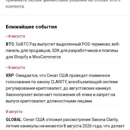
принимать любые финансовые решения на основе этого
контента.
Ближайшие события
~8 августа
BTC
: GoBTC Pay выпустит выделенный POS-терминал, веб-
панель для продавцов, SDK для разработчиков и плагины
для Shopify и WooCommerce
~8 августа
XRP
: Ожидается, что Сенат США проведет поименное
голосование по закону CLARITY, всеобъемлющей системе
регулирования криптовалют, до августовских каникул.
Законопроект включает положения об этике и запрет на
выпуск криптовалют должностными лицами.
8 августа
GLOBAL
: Сенат США отложил рассмотрение Закона Clarity,
летние каникулы начинаются 8 августа 2026 года, что делает