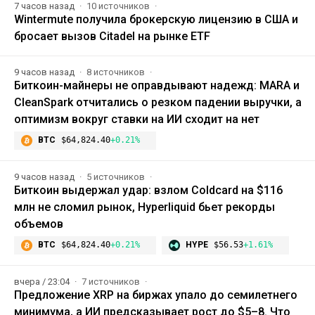
7 часов назад
10 источников
Wintermute получила брокерскую лицензию в США и
бросает вызов Citadel на рынке ETF
9 часов назад
8 источников
Биткоин-майнеры не оправдывают надежд: MARA и
CleanSpark отчитались о резком падении выручки, а
оптимизм вокруг ставки на ИИ сходит на нет
BTC
$64,824.40
+0.21%
9 часов назад
5 источников
Биткоин выдержал удар: взлом Coldcard на $116
млн не сломил рынок, Hyperliquid бьет рекорды
объемов
BTC
$64,824.40
+0.21%
HYPE
$56.53
+1.61%
вчера / 23:04
7 источников
Предложение XRP на биржах упало до семилетнего
минимума, а ИИ предсказывает рост до $5–8. Что