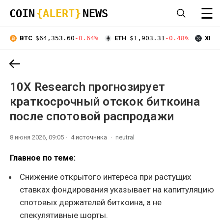
☰
COIN
{ALERT}
NEWS
BTC
$64,353.60
-0.64%
ETH
$1,903.31
-0.48%
XRP
10X Research прогнозирует
краткосрочный отскок биткоина
после спотовой распродажи
8 июня 2026, 09:05
4 источника
neutral
Главное по теме:
Снижение открытого интереса при растущих
ставках фондирования указывает на капитуляцию
спотовых держателей биткоина, а не
спекулятивные шорты.