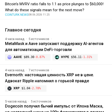
Bitcoin’s MVRV ratio falls to 1.1 as price plunges to $60,000!
What do these signals mean for the next move?
COINTURK NEWS
08.06.2026 11:25
Главное сегодня
4 часа назад
5 источников
MetaMask и Aave запускают поддержку AI-агентов
для автоматизации DeFi-торговли
AAVE
$89.30
-0.87%
HYPE
$56.11
-1.31%
4 часа назад
7 источников
Evernorth: настоящая ценность XRP не в цене.
Адвокат Ripple напомнил о горькой правде
XRP
$1.04
-2.78%
5 часов назад
5 источников
Dogecoin получил бычий импульс от Илона Маска,