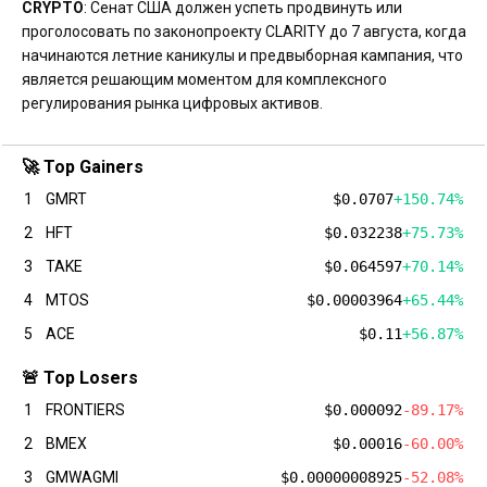
CRYPTO
: Сенат США должен успеть продвинуть или
проголосовать по законопроекту CLARITY до 7 августа, когда
начинаются летние каникулы и предвыборная кампания, что
является решающим моментом для комплексного
регулирования рынка цифровых активов.
🚀 Top Gainers
1
GMRT
$0.0707
+150.74%
2
HFT
$0.032238
+75.73%
3
TAKE
$0.064597
+70.14%
4
MTOS
$0.00003964
+65.44%
5
ACE
$0.11
+56.87%
🚨 Top Losers
1
FRONTIERS
$0.000092
-89.17%
2
BMEX
$0.00016
-60.00%
3
GMWAGMI
$0.00000008925
-52.08%