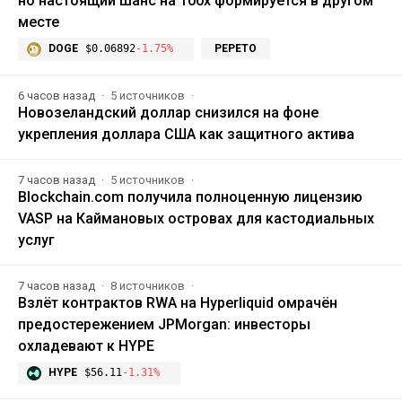
но настоящий шанс на 100x формируется в другом
месте
DOGE
$0.06892
-1.75%
PEPETO
6 часов назад
5 источников
Новозеландский доллар снизился на фоне
укрепления доллара США как защитного актива
7 часов назад
5 источников
Blockchain.com получила полноценную лицензию
VASP на Каймановых островах для кастодиальных
услуг
7 часов назад
8 источников
Взлёт контрактов RWA на Hyperliquid омрачён
предостережением JPMorgan: инвесторы
охладевают к HYPE
HYPE
$56.11
-1.31%