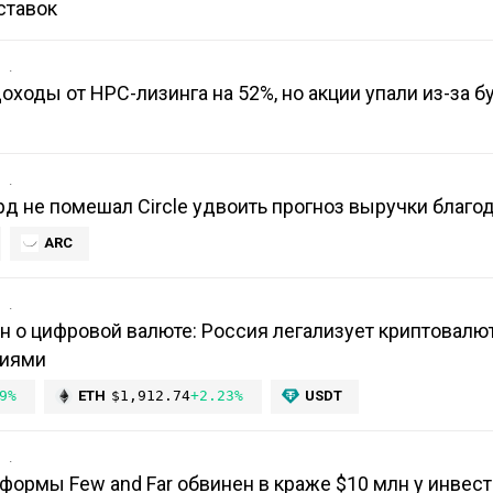
ставок
в
доходы от HPC-лизинга на 52%, но акции упали из-за 
в
рд не помешал Circle удвоить прогноз выручки благод
ARC
в
н о цифровой валюте: Россия легализует криптовалю
ниями
9%
ETH
$1,912.74
+2.23%
USDT
в
формы Few and Far обвинен в краже $10 млн у инвест