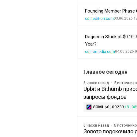
Founding Member Phase Cl
coinedition.com
03.06.2026 1
Dogecoin Stuck at $0.10, 
Year?
coinomedia.com
04.06.2026 0
Главное сегодня
5 источник
6 часов назад
Upbit и Bithumb при
запросы фондов
SOMI
$0.09233
+8.08
8 источник
8 часов назад
Золото подскочило 