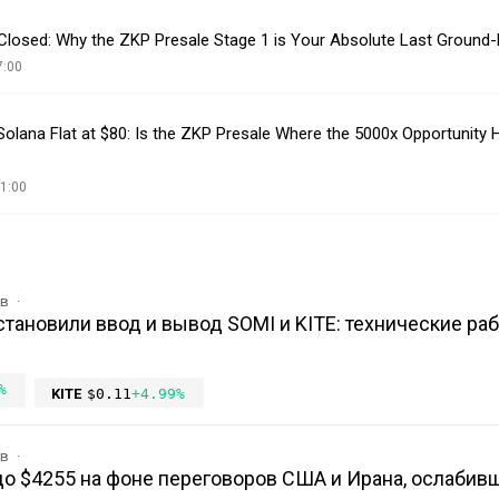
osed: Why the ZKP Presale Stage 1 is Your Absolute Last Ground-F
7:00
Solana Flat at $80: Is the ZKP Presale Where the 5000x Opportunity 
1:00
ов
остановили ввод и вывод SOMI и KITE: технические ра
%
KITE
$0.11
+4.99%
ов
до $4255 на фоне переговоров США и Ирана, ослабив