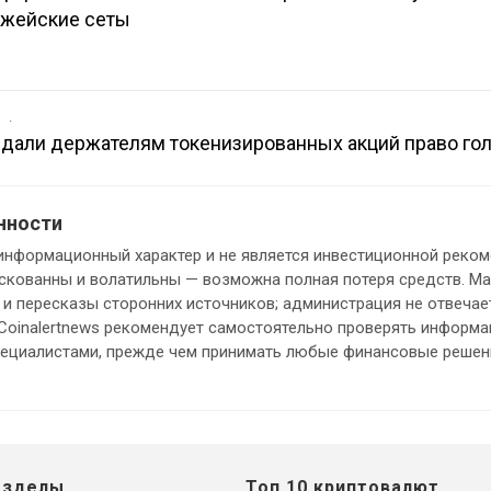
джейские сеты
в
e дали держателям токенизированных акций право го
нности
информационный характер и не является инвестиционной реком
кованны и волатильны — возможна полная потеря средств. М
и пересказы сторонних источников; администрация не отвечает
 Coinalertnews рекомендует самостоятельно проверять информ
пециалистами, прежде чем принимать любые финансовые решен
азделы
Топ 10 криптовалют