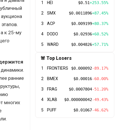
1
HEI
$0.51
+253.55%
Публичный
2
SMX
$0.0011896
+87.45%
 аукциона
3
ACP
$0.009199
+80.37%
 этапов.
а к 25-му
4
DODO
$0.02936
+60.52%
щего
5
WARD
$0.004826
+57.71%
🚨 Top Losers
 держится
1
FRONTIERS
$0.000092
-89.17%
 динамики.
лее ранние
2
BMEX
$0.00016
-60.00%
труктуры,
3
FRAG
$0.0007804
-51.20%
ению
4
XLAB
$0.000000042
-49.43%
от многих
е
5
PUFF
$0.01067
-46.62%
ли.