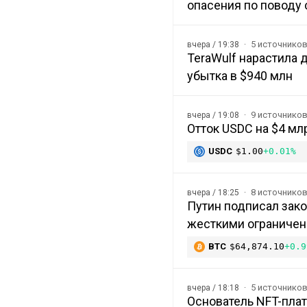
опасения по поводу 
5 источнико
вчера / 19:38
TeraWulf нарастила 
убытка в $940 млн
9 источнико
вчера / 19:08
Отток USDC на $4 мл
USDC
$1.00
+0.01%
8 источнико
вчера / 18:25
Путин подписал зако
жесткими ограниче
BTC
$64,874.10
+0.9
5 источнико
вчера / 18:18
Основатель NFT-плат