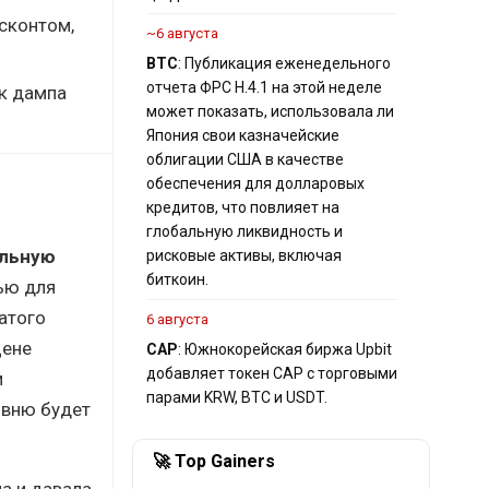
сконтом,
~6 августа
BTC
: Публикация еженедельного
отчета ФРС H.4.1 на этой неделе
ск дампа
может показать, использовала ли
Япония свои казначейские
облигации США в качестве
обеспечения для долларовых
кредитов, что повлияет на
глобальную ликвидность и
альную
рисковые активы, включая
биткоин.
ью для
атого
6 августа
цене
CAP
: Южнокорейская биржа Upbit
добавляет токен CAP с торговыми
и
парами KRW, BTC и USDT.
овню будет
🚀 Top Gainers
а и давала