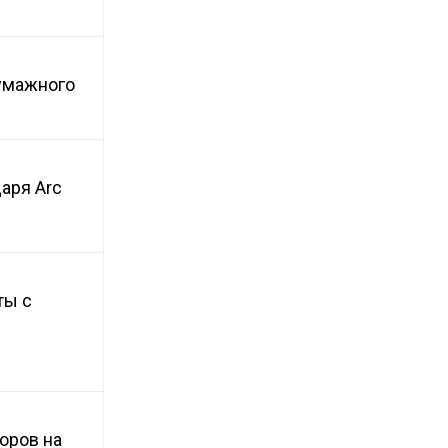
бумажного
аря Arc
ты с
оров на