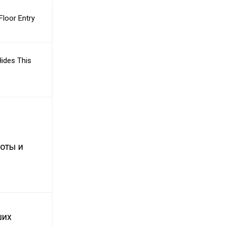
loor Entry
Hides This
боты и
ших