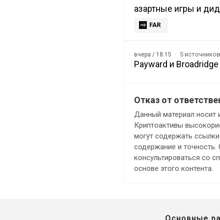
азартные игры и ди
FAR
5 источнико
вчера / 18:15
Payward и Broadridg
Отказ от ответстве
Данный материал носит 
Криптоактивы высокорис
могут содержать ссылки 
содержание и точность.
консультироваться со с
основе этого контента.
Основные р