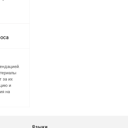
лоса
ендацией.
атериалы
 за их
ацию и
ия на
Языки