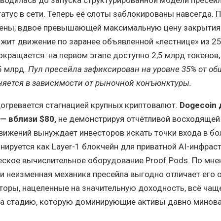
атус в сети. Теперь её слоты заблокированы навсегда. 
 цены, вдвое превышающей максимальную цену закрытия
лжит движение по заранее объявленной «лестнице» из 25
кращается: на первом этапе доступно 2,5 млрд токенов, 
5 млрд.
Пул пресейла зафиксирован на уровне 35% от об
няется в зависимости от рыночной конъюнктуры.
догревается стагнацией крупных криптовалют.
Dogecoin
 — вблизи $80,
не демонстрируя отчётливой восходящей
вижений вынуждает инвесторов искать точки входа в бо
нируется как Layer-1 блокчейн для приватной AI-инфрас
ское вычислительное оборудование Proof Pods. По мн
и неизменная механика пресейла выгодно отличает его 
торы, нацеленные на значительную доходность, всё чащ
а стадию, которую доминирующие активы давно минова