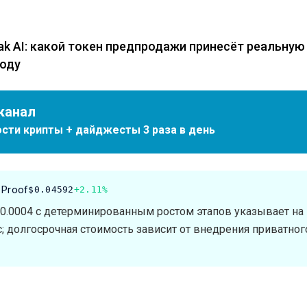
zak AI: какой токен предпродажи принесёт реальную
году
канал
сти крипты + дайджесты 3 раза в день
 Proof
$0.04592
+2.11%
$0.0004 с детерминированным ростом этапов указывает на
; долгосрочная стоимость зависит от внедрения приватног