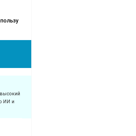
 пользу
 высокий
о ИИ и