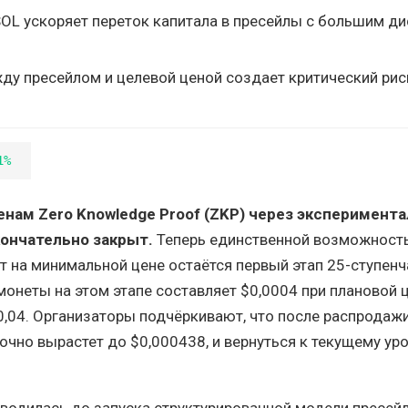
OL ускоряет переток капитала в пресейлы с большим ди
жду пресейлом и целевой ценой создает критический ри
1%
енам Zero Knowledge Proof (ZKP) через эксперимент
кончательно закрыт.
Теперь единственной возможност
кт на минимальной цене остаётся первый этап 25-ступенч
монеты на этом этапе составляет $0,0004 при плановой 
0,04. Организаторы подчёркивают, что после распродаж
очно вырастет до $0,000438, и вернуться к текущему ур
водилась до запуска структурированной модели пресейл