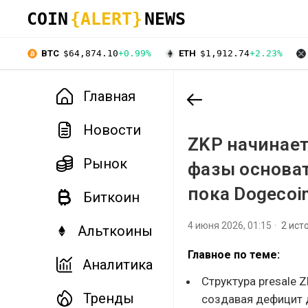
COIN
{ALERT}
NEWS
BTC
$64,874.10
+0.99%
ETH
$1,912.74
+2.23%
Главная
Новости
ZKP начинает
Рынок
фазы основат
пока Dogecoin
Биткоин
4 июня 2026, 01:15
2 ист
Альткоины
Главное по теме:
Аналитика
Структура presale 
Тренды
создавая дефицит д