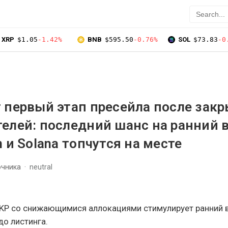
XRP
$1.05
-1.42%
BNB
$595.50
-0.76%
SOL
$73.83
-0
 первый этап пресейла после зак
елей: последний шанс на ранний в
 и Solana топчутся на месте
очника
neutral
ZKP со снижающимися аллокациями стимулирует ранний в
о листинга.