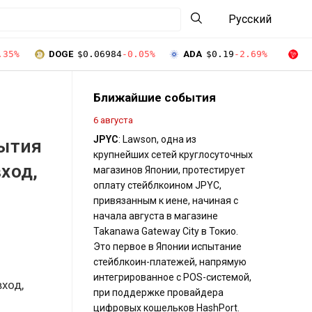
Русский
.35%
DOGE
$0.06984
-0.05%
ADA
$0.19
-2.69%
T
Ближайшие события
6 августа
JPYC
: Lawson, одна из
рытия
крупнейших сетей круглосуточных
ход,
магазинов Японии, протестирует
оплату стейблкоином JPYC,
привязанным к иене, начиная с
начала августа в магазине
Takanawa Gateway City в Токио.
Это первое в Японии испытание
стейблкоин-платежей, напрямую
интегрированное с POS-системой,
ход,
при поддержке провайдера
цифровых кошельков HashPort.