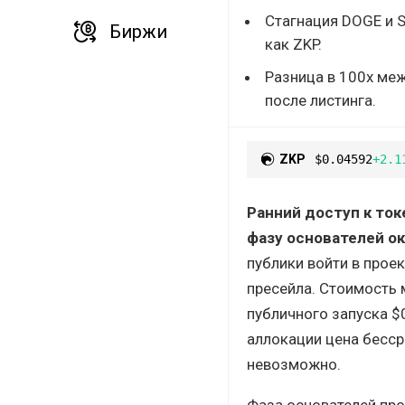
Стагнация DOGE и S
Биржи
как ZKP.
Разница в 100x ме
после листинга.
ZKP
$0.04592
+2.1
Ранний доступ к ток
фазу основателей о
публики войти в прое
пресейла. Стоимость 
публичного запуска $
аллокации цена бесср
невозможно.
Фаза основателей про