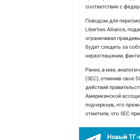
соответствие с феде
Поводом для пересмот
Liberties Alliance, п
ограничивал правдивы
будет следить за со
неразглашении, факти
Ранее, в мае, аналог
(SEC), отменив своё 5
действий правительст
Американской ассоциа
подчеркнув, что преж
отметили, что SEC пр
Новый ТГ-