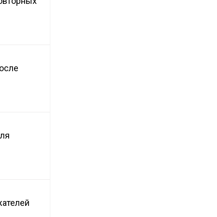
повторных
после
для
жателей