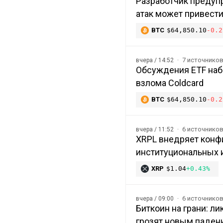
Разработчик предупр
атак может привести
BTC
$64,850.10
-0.2
7 источнико
вчера / 14:52
Обсуждения ETF наб
взлома Coldcard
BTC
$64,850.10
-0.2
6 источнико
вчера / 11:52
XRPL внедряет конф
институциональных 
XRP
$1.04
+0.43%
6 источнико
вчера / 09:00
Биткоин на грани: л
грозят новым паден