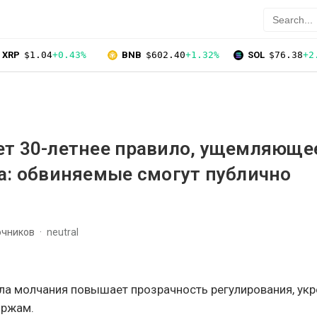
XRP
$1.04
+0.43%
BNB
$602.40
+1.32%
SOL
$76.38
+2
ет 30-летнее правило, ущемляюще
а: обвиняемые смогут публично
очников
neutral
ла молчания повышает прозрачность регулирования, укр
иржам.