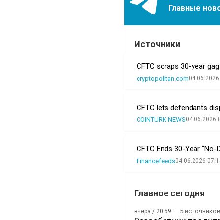
Главные ново
Источники
CFTC scraps 30-year gag r
cryptopolitan.com
04.06.2026
CFTC lets defendants dis
COINTURK NEWS
04.06.2026 
CFTC Ends 30-Year “No-De
Financefeeds
04.06.2026 07:1
Главное сегодня
5 источнико
вчера / 20:59