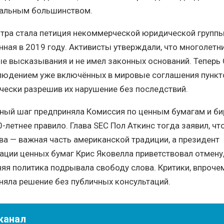
ральным большинством.
ра стала петиция некоммерческой юридической группы 
оданная в 2019 году. Активисты утверждали, что многолетн
е высказывания и не имел законных оснований. Теперь 
блюдением уже включённых в мировые соглашения пункт
чески разрешив их нарушение без последствий.
ичный шаг предприняла Комиссия по ценным бумагам и б
0-летнее правило. Глава SEC Пол Аткинс тогда заявил, чт
ва — важная часть американской традиции, а президент
ции ценных бумаг Крис Яковелла приветствовал отмену
няя политика подрывала свободу слова. Критики, впрочем
иняла решение без публичных консультаций.
канал