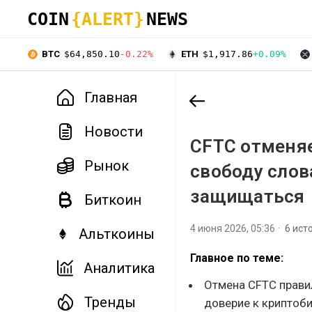
COIN
{ALERT}
NEWS
BTC
$64,850.10
-0.22%
ETH
$1,917.86
+0.09%
Главная
Новости
CFTC отменя
Рынок
свободу слов
защищаться
Биткоин
4 июня 2026, 05:36
6 ист
Альткоины
Главное по теме:
Аналитика
Отмена CFTC прави
Тренды
доверие к криптоб