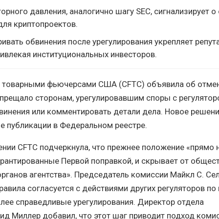
орного давления, аналогично шагу SEC, сигнализирует о
для криптопроектов.
ивать обвинения после урегулирования укрепляет репу
ривлекая институциональных инвесторов.
е товарными фьючерсами США (CFTC) объявила об отмен
апрещало сторонам, урегулировавшим споры с регулятор
винения или комментировать детали дела. Новое решени
е публикации в Федеральном реестре.
ении CFTC подчеркнула, что прежнее положение «прямо 
арантированные Первой поправкой, и скрывает от общес
рганов агентства». Председатель комиссии Майкл С. Се
равила согласуется с действиями других регуляторов по
олее справедливые урегулирования. Директор отдела
д Миллер добавил, что этот шаг приводит подход комис