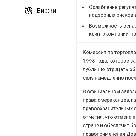
Ослабление регулят
Биржи
надзорных рисков 
Возможность оспар
криптокомпаний, п
Комиссия по торговл
1998 года, которое з
публично отрицать об
силу немедленно посл
В официальном заявл
права американцев, г
правоохранительных о
отметил, что отмена п
стране и обеспечит б
правоприменения Дэви