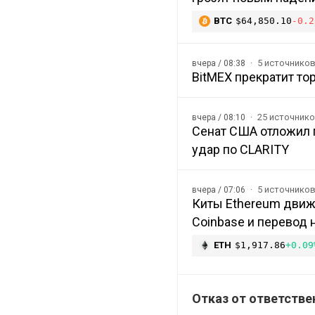
BTC
$64,850.10
-0.2
5 источнико
вчера / 08:38
BitMEX прекратит то
25 источник
вчера / 08:10
Сенат США отложил п
удар по CLARITY
5 источнико
вчера / 07:06
Киты Ethereum движ
Coinbase и перевод 
ETH
$1,917.86
+0.09
Отказ от ответстве