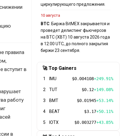
циркулирующего предложения.
 снижении
10 августа
BTC
: Биржа BitMEX закрывается и
тацию
проведет делистинг фьючерсов
на BTC (XBT) 10 августа 2026 года
в 12:00 UTC, до полного закрытия
биржи 23 сентября.
е правила
ом,
🚀 Top Gainers
е вступит в
1
IMU
$0.004108
+249.91%
2
TUT
$0.12
+149.08%
нарушает
тва работу
3
BMT
$0.01945
+53.14%
лиг
4
BEAT
$3.17
+50.11%
 всей
5
IOTX
$0.003277
+43.85%
сии в