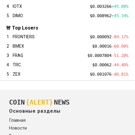
4
IOTX
$0.003266
+45.80%
5
DIMO
$0.008962
+45.34%
🚨 Top Losers
1
FRONTIERS
$0.000092
-89.17%
2
BMEX
$0.00016
-60.00%
3
FRAG
$0.0007804
-51.20%
4
TRC
$0.00062
-44.40%
5
ZEX
$0.001076
-40.81%
COIN
{ALERT}
NEWS
Основные разделы
Главная
Новости