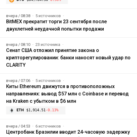
вчера / 08:38
5 источников
BitMEX прекратит торги 23 сентября после
двухлетней неудачной попытки продажи
вчера / 08:10
23 источника
Сенат США отложил принятие закона о
крипторегулировании: банки наносят новый удар по
CLARITY
вчера / 07:06
5 источников
Киты Ethereum движутся в противоположных
направлениях: вывод $57 млн с Coinbase и перевод
на Kraken с убытком в $6 млн
ETH
$1,914.51
-0.13%
вчера / 04:53
6 источников
Центробанк Бразилии вводит 24-часовую задержку