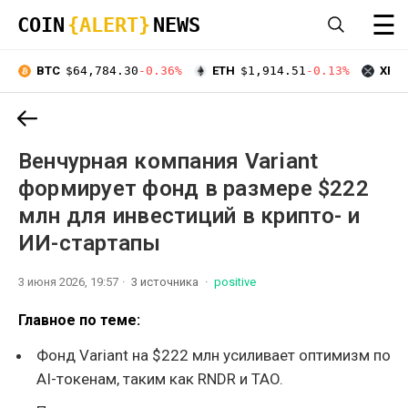
☰
COIN
{ALERT}
NEWS
BTC
$64,784.30
-0.36%
ETH
$1,914.51
-0.13%
XRP
Венчурная компания Variant
формирует фонд в размере $222
млн для инвестиций в крипто- и
ИИ-стартапы
3 июня 2026, 19:57
3 источника
positive
Главное по теме:
Фонд Variant на $222 млн усиливает оптимизм по
AI-токенам, таким как RNDR и TAO.