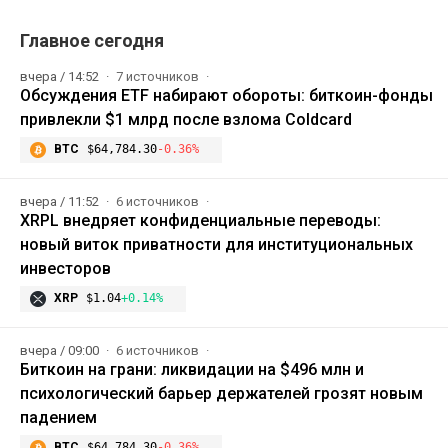
Главное сегодня
вчера / 14:52
7 источников
Обсуждения ETF набирают обороты: биткоин-фонды
привлекли $1 млрд после взлома Coldcard
BTC
$64,784.30
-0.36%
вчера / 11:52
6 источников
XRPL внедряет конфиденциальные переводы:
новый виток приватности для институциональных
инвесторов
XRP
$1.04
+0.14%
вчера / 09:00
6 источников
Биткоин на грани: ликвидации на $496 млн и
психологический барьер держателей грозят новым
падением
BTC
$64,784.30
-0.36%