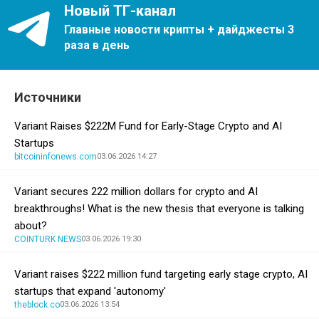
Новый ТГ-канал
Главные новости крипты + дайджесты 3
раза в день
Источники
Variant Raises $222M Fund for Early-Stage Crypto and AI
Startups
bitcoininfonews.com
03.06.2026 14:27
Variant secures 222 million dollars for crypto and AI
breakthroughs! What is the new thesis that everyone is talking
about?
COINTURK NEWS
03.06.2026 19:30
Variant raises $222 million fund targeting early stage crypto, AI
startups that expand 'autonomy'
theblock.co
03.06.2026 13:54