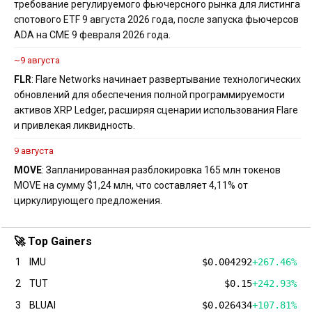
требование регулируемого фьючерсного рынка для листинга
спотового ETF 9 августа 2026 года, после запуска фьючерсов
ADA на CME 9 февраля 2026 года.
~9 августа
FLR
: Flare Networks начинает развертывание технологических
обновлений для обеспечения полной программируемости
активов XRP Ledger, расширяя сценарии использования Flare
и привлекая ликвидность.
9 августа
MOVE
: Запланированная разблокировка 165 млн токенов
MOVE на сумму $1,24 млн, что составляет 4,11% от
циркулирующего предложения.
🚀 Top Gainers
1
IMU
$0.004292
+267.46%
2
TUT
$0.15
+242.93%
3
BLUAI
$0.026434
+107.81%