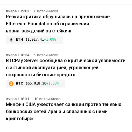
вчера / 19:03
6 источников
Резкая критика обрушилась на предложение
Ethereum Foundation об ограничении
вознаграждений за стейкинг
ETH
$1,917.41
+1.09%
вчера / 18:54
9 источников
BTCPay Server сообщила о критической уязвимости
с активной эксплуатацией, угрожающей
сохранности биткоин-средств
BTC
$65,018.30
+1.30%
вчера / 18:31
10 источников
Минфин США ужесточает санкции против теневых
банковских сетей Ирана и связанных с ними
криптобирж