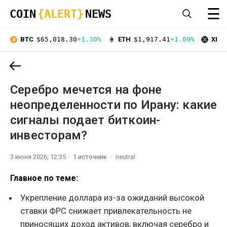
☰
COIN
{ALERT}
NEWS
BTC
$65,018.30
+1.30%
ETH
$1,917.41
+1.09%
XRP
Серебро мечется на фоне
неопределенности по Ирану: какие
сигналы подает биткоин-
инвесторам?
3 июня 2026, 12:35
1 источник
neutral
Главное по теме:
Укрепление доллара из-за ожиданий высокой
ставки ФРС снижает привлекательность не
приносящих доход активов, включая серебро и