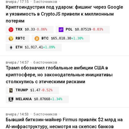
вчера / 17:15
5 источников
Криптоиндустрия под ударом: фишинг через Google
и уязвимость в CryptoJS привели к миллионным
потерям
TRX
$0.33
-0.06%
POL
$0.07519
-0.03%
RBTC
BTC
$65,018.30
+1.30%
ETH
$1,917.41
+1.09%
вчера / 14:57
6 источников
Трамп обозначил глобальные амбиции США в
криптосфере, но законодательные инициативы
столкнулись с этическими рисками
TRUMP
$1.47
-0.52%
MELANIA
$0.07668
+1.34%
вчера / 14:53
5 источников
Бывший биткоин-майнер Firmus привлёк $2 млрд на
AI-инфраструктуру, несмотря на скепсис банков