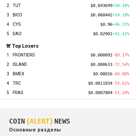
2
TUT
$0.043699
+58.18%
3
BICO
$0.060442
+54.18%
4
CYS
$0.96
+46.72%
5
DAO
$0.02901
+42.41%
🚨 Top Losers
1
FRONTIERS
$0.000092
-89.17%
2
ISLAND
$0.000633
-72.54%
3
BMEX
$0.00016
-60.00%
4
TRC
$0.0011834
-55.61%
5
FRAG
$0.0007804
-51.20%
COIN
{ALERT}
NEWS
Основные разделы