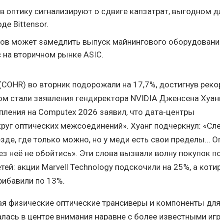
в оптику сигнализируют о сдвиге капзатрат, выгодном дл
де Bittensor.
ов может замедлить выпуск майнингового оборудовани
 на вторичном рынке ASIC.
 (COHR) во вторник подорожали на 17,7%, достигнув рек
ом стали заявления гендиректора NVIDIA Дженсена Хуанг
пления на Computex 2026 заявил, что дата-центры
руг оптических межсоединений». Хуанг подчеркнул: «Сл
зде, где только можно, но у меди есть свои пределы… О
ез неё не обойтись». Эти слова вызвали волну покупок п
тей: акции Marvell Technology подскочили на 25%, а коти
рибавили по 13%.
ая физические оптические трансиверы и компоненты дл
алась в центре внимания наравне с более известными иг