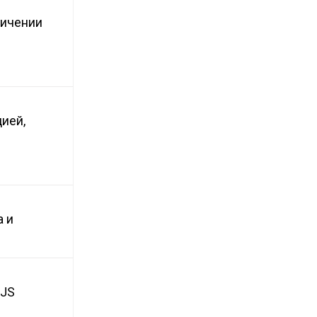
ничении
ией,
а и
oJS