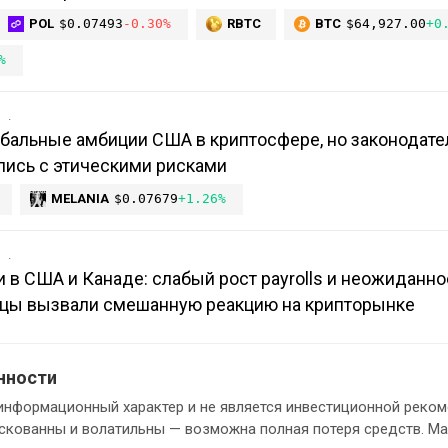
POL
$0.07493
-0.30%
RBTC
BTC
$64,927.00
+0
%
в
обальные амбиции США в криптосфере, но законодат
лись с этическими рисками
MELANIA
$0.07679
+1.26%
в
и в США и Канаде: слабый рост payrolls и неожиданно
цы вызвали смешанную реакцию на крипторынке
нности
информационный характер и не является инвестиционной реком
кованны и волатильны — возможна полная потеря средств. М