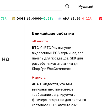
Русский
.73%
DOGE
$0.06999
+1.21%
ADA
$0.20
-0.11%
T
Ближайшие события
~8 августа
BTC
: GoBTC Pay выпустит
выделенный POS-терминал, веб-
 на
панель для продавцов, SDK для
разработчиков и плагины для
Shopify и WooCommerce
9 августа
ADA
: Ожидается, что ADA
выполнит шестимесячное
требование регулируемого
фьючерсного рынка для листинга
спотового ETF 9 августа 2026