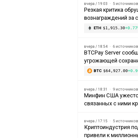
5 источнико
вчера / 19:03
Резкая критика обру
вознаграждений за с
ETH
$1,915.30
+0.77
6 источнико
вчера / 18:54
BTCPay Server сообщ
угрожающей сохранн
BTC
$64,927.00
+0.9
9 источнико
вчера / 18:31
Минфин США ужесточ
связанных с ними к
5 источнико
вчера / 17:15
Криптоиндустрия под
привели к миллионн