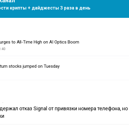
канал
сти крипты + дайджесты 3 раза в день
rges to All-Time High on AI Optics Boom
8:40
tum stocks jumped on Tuesday
в
держал отказ Signal от привязки номера телефона, но 
ки