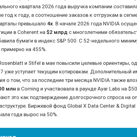
ального квартала 2026 года выручка компании составил
ше год к году, а соотношение заказов к отгрузкам в сегм
варталы превышало
4x
. В начале 2026 года NVIDIA осуще
тиции в Coherent на
$2 млрд
с многолетними обязательс
бавила бумаги в индекс S&P 500. С 52-недельного миним
 примерно на 455%.
osenblatt и Stifel в мае повысили целевые ориентиры, о
67 уже уступает текущим котировкам. Дополнительный и
ия о том, что за последние три месяца NVIDIA также вл
00 млн
в Corning и участвовала в раунде Ayar Labs на $5
ают это как подтверждение долгосрочного спроса на о
структуре. Биржевой фонд Global X Data Center & Digital
ачала года вырос на 50%.