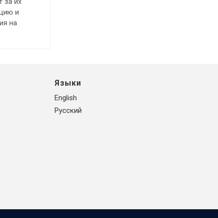
 за их
ацию и
ия на
Языки
English
Русский