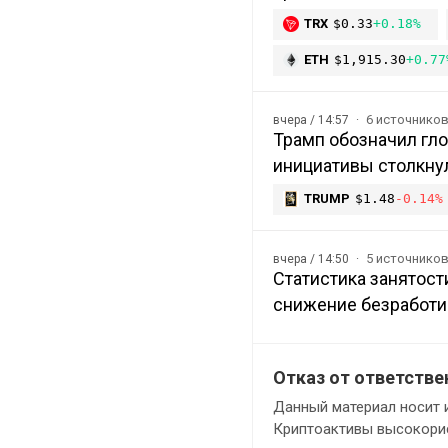
TRX
$0.33
+0.18%
ETH
$1,915.30
+0.77
6 источнико
вчера / 14:57
Трамп обозначил гл
инициативы столкну
TRUMP
$1.48
-0.14%
5 источнико
вчера / 14:50
Статистика занятост
снижение безработи
Отказ от ответстве
Данный материал носит 
Криптоактивы высокорис