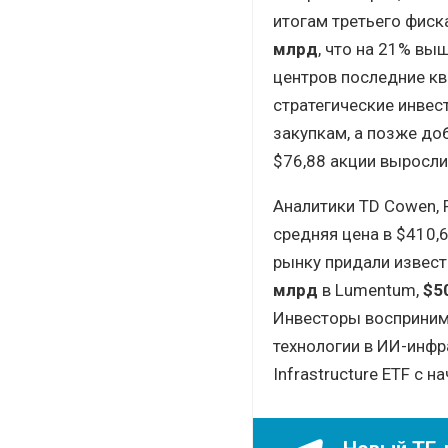
итогам третьего фиск
млрд
, что на 21% вы
центров последние к
стратегические инвес
закупкам, а позже до
$76,88 акции выросли
Аналитики TD Cowen, R
средняя цена в $410,
рынку придали извест
млрд
в Lumentum,
$5
Инвесторы восприним
технологии в ИИ-инфра
Infrastructure ETF с н