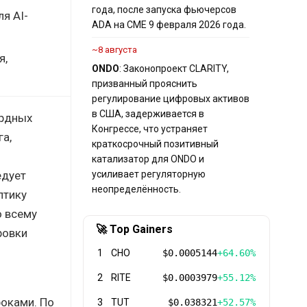
года, после запуска фьючерсов
я AI-
ADA на CME 9 февраля 2026 года.
~8 августа
я,
ONDO
: Законопроект CLARITY,
призванный прояснить
регулирование цифровых активов
в США, задерживается в
ордных
Конгрессе, что устраняет
а,
краткосрочный позитивный
катализатор для ONDO и
едует
усиливает регуляторную
неопределённость.
птику
о всему
🚀 Top Gainers
ровки
1
CHO
$0.0005144
+64.60%
2
RITE
$0.0003979
+55.12%
я
роками. По
3
TUT
$0.038321
+52.57%