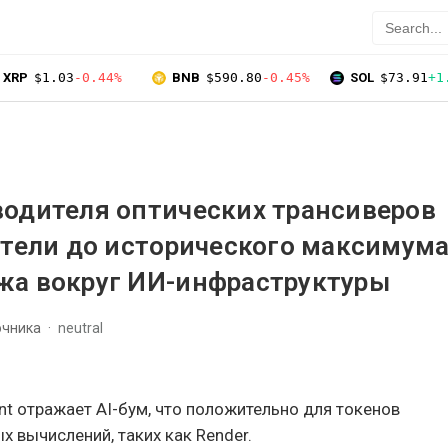
XRP
$1.03
-0.44%
BNB
$590.80
-0.45%
SOL
$73.91
+1
одителя оптических трансиверов
етели до исторического максимума
жа вокруг ИИ-инфраструктуры
очника
neutral
nt отражает AI-бум, что положительно для токенов
 вычислений, таких как Render.