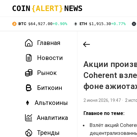
COIN
{ALERT}
NEWS
BTC
$64,927.00
+0.90%
ETH
$1,915.30
+0.77%
Главная
Новости
Акции произв
Рынок
Coherent взл
фоне ажиота
Биткоин
2 июня 2026, 19:47
2 ист
Альткоины
Главное по теме:
Аналитика
Взлёт акций Cohere
Тренды
децентрализованных