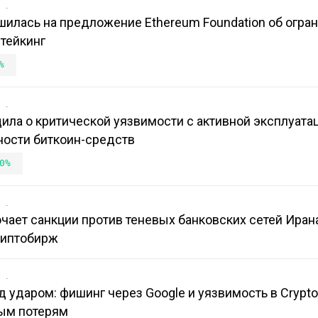
в
шилась на предложение Ethereum Foundation об огра
тейкинг
%
в
ила о критической уязвимости с активной эксплуатац
ости биткоин-средств
0%
в
ает санкции против теневых банковских сетей Иран
риптобирж
в
 ударом: фишинг через Google и уязвимость в Crypt
ым потерям