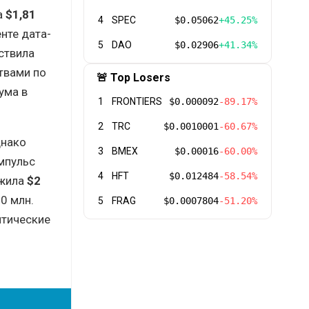
а
$1,81
4
SPEC
$0.05062
+45.25%
енте дата-
5
DAO
$0.02906
+41.34%
ствила
твами по
🚨 Top Losers
ума в
1
FRONTIERS
$0.000092
-89.17%
2
TRC
$0.0010001
-60.67%
днако
3
BMEX
$0.00016
-60.00%
мпульс
4
HFT
$0.012484
-58.54%
ожила
$2
00 млн.
5
FRAG
$0.0007804
-51.20%
птические