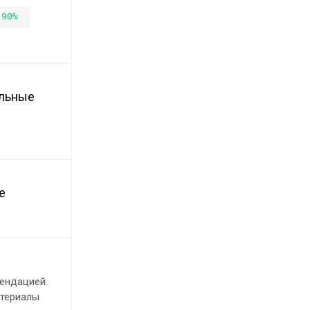
.90%
ельные
е
ендацией.
атериалы