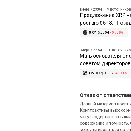
9 источнико
вчера / 23:04
Предложение XRP на
рост до $5–8. Что ж
XRP
$1.04
-0.88%
10 источник
вчера / 22:54
Мать основателя Ond
советом директоров
ONDO
$0.35
-4.31%
Отказ от ответстве
Данный материал носит 
Криптоактивы высокорис
могут содержать ссылки 
содержание и точность.
консультироваться со с