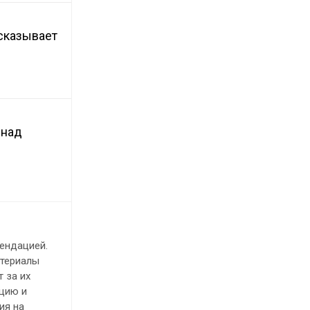
сказывает
 над
ендацией.
атериалы
 за их
ацию и
ия на