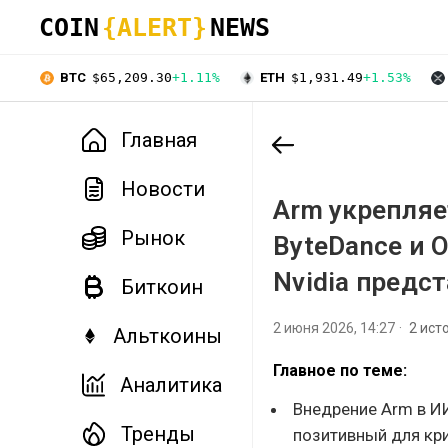
COIN
{ALERT}
NEWS
BTC
$65,209.30
+1.11%
ETH
$1,931.49
+1.53%
Главная
Новости
Arm укрепляе
Рынок
ByteDance и 
Nvidia предс
Биткоин
2 июня 2026, 14:27
2 ист
Альткоины
Главное по теме:
Аналитика
Внедрение Arm в ИИ
Тренды
позитивный для кр