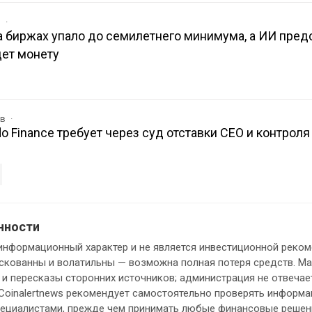
в
 биржах упало до семилетнего минимума, а ИИ пред
дет монету
ов
o Finance требует через суд отставки CEO и контроля
нности
информационный характер и не является инвестиционной реком
кованны и волатильны — возможна полная потеря средств. М
и пересказы сторонних источников; администрация не отвечает
 Coinalertnews рекомендует самостоятельно проверять информ
пециалистами, прежде чем принимать любые финансовые решен