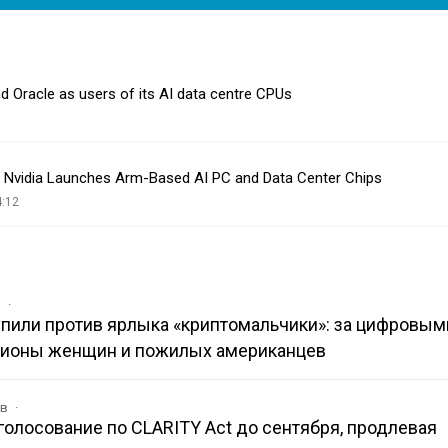
Oracle as users of its AI data centre CPUs
Nvidia Launches Arm-Based AI PC and Data Center Chips
4:12
в
упили против ярлыка «криптомальчики»: за цифровым
лионы женщин и пожилых американцев
ов
олосование по CLARITY Act до сентября, продлевая