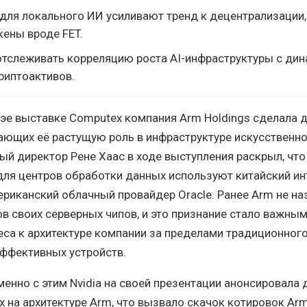
 для локального ИИ усиливают тренд к децентрализации,
кены вроде FET.
отслеживать корреляцию роста AI-инфраструктуры с дин
риптоактивов.
эе выставке Computex компания Arm Holdings сделала 
ающих её растущую роль в инфраструктуре искусственн
ный директор Рене Хаас в ходе выступления раскрыл, что
ля центров обработки данных используют китайский ин
мериканский облачный провайдер Oracle. Ранее Arm не н
в своих серверных чипов, и это признание стало важны
са к архитектуре компании за пределами традиционног
эффективных устройств.
енно с этим Nvidia на своей презентации анонсировала 
х на архитектуре Arm, что вызвало скачок котировок Ar