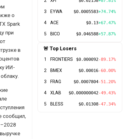
2
XFI
$0.02158
+87.81%
ом
3
EYWA
$0.0005583
+74.74%
акже о
4
ACE
$0.13
+67.47%
TX Spark
ду при
5
BICO
$0.046588
+57.87%
от
🚨 Top Losers
тгрузке в
роцентов
1
FRONTIERS
$0.000092
-89.17%
ху ИИ-
2
BMEX
$0.00016
-60.00%
 облаку.
3
FRAG
$0.0007804
-51.20%
кие
4
XLAB
$0.000000042
-49.43%
але
5
BLESS
$0.01308
-47.34%
оступления
е сообщил,
7–2028
 выручке