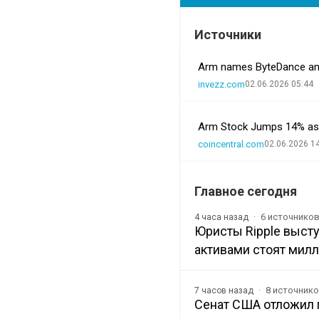
Источники
Arm names ByteDance and 
invezz.com
02.06.2026 05:44
Arm Stock Jumps 14% as 
coincentral.com
02.06.2026 1
Главное сегодня
6 источнико
4 часа назад
Юристы Ripple выст
активами стоят мил
8 источник
7 часов назад
Сенат США отложил г