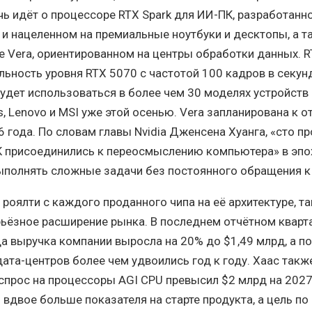
ечь идёт о процессоре RTX Spark для ИИ-ПК, разработанн
 и нацеленном на премиальные ноутбуки и десктопы, а т
 Vera, ориентированном на центры обработки данных. R
ьность уровня RTX 5070 с частотой 100 кадров в секун
удет использоваться в более чем 30 моделях устройств 
sus, Lenovo и MSI уже этой осенью. Vera запланирована к о
6 года. По словам главы Nvidia Дженсена Хуанга, «сто п
К присоединились к переосмыслению компьютера» в эпо
ыполнять сложные задачи без постоянного обращения к
роялти с каждого проданного чипа на её архитектуре, та
ьёзное расширение рынка. В последнем отчётном кварт
а выручка компании выросла на 20% до $1,49 млрд, а п
дата-центров более чем удвоились год к году. Хаас такж
спрос на процессоры AGI CPU превысил $2 млрд на 202
 вдвое больше показателя на старте продукта, а цель по