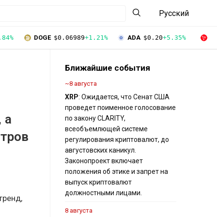
Русский
.84%
DOGE
$0.06989
+1.21%
ADA
$0.20
+5.35%
T
Ближайшие события
~8 августа
XRP
: Ожидается, что Сенат США
проведет поименное голосование
 а
по закону CLARITY,
всеобъемлющей системе
нтров
регулирования криптовалют, до
августовских каникул.
Законопроект включает
положения об этике и запрет на
выпуск криптовалют
должностными лицами.
тренд,
8 августа