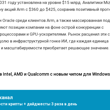
2031 году установлена на уровне $15 млрд. Аналитики Mi
у акций Arm с $360 до $425, сохранив позитивный прог
и Oracle среди клиентов Arm, а также массированная по
ляют позиции компании на фоне острой конкуренции с
роцессорами и GPU-ускорителями. Рынок расценил эти с
долю в инфраструктурной гонке ИИ, где каждая единица
 и масштабируемости приобретает решающее значение.
в Intel, AMD и Qualcomm с новым чипом для Windows
канал
сти крипты + дайджесты 3 раза в день