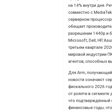
на 14% внутри дня. Р
совместно с MediaTek
серверном процессоре
обещает производител
разрешении 1440p и б
Microsoft, Dell, HP, A
третьем квартале 202
мировой индустрии П
агентов, способных в
Для Arm, получающей 
новости означают сер
фискального 2026 год
от роялти в сегменте 
что подтверждённый 
финансовые годы, что