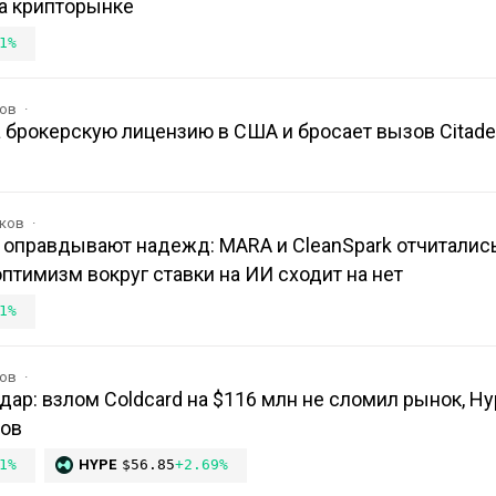
а крипторынке
1%
ков
 брокерскую лицензию в США и бросает вызов Citadel
иков
 оправдывают надежд: MARA и CleanSpark отчитались
оптимизм вокруг ставки на ИИ сходит на нет
1%
ков
ар: взлом Coldcard на $116 млн не сломил рынок, Hyp
мов
1%
HYPE
$56.85
+2.69%