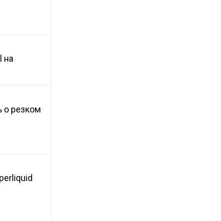
 на
 о резком
erliquid