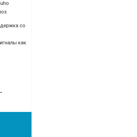
zuho
ноз.
ддержка со
игналы как
-