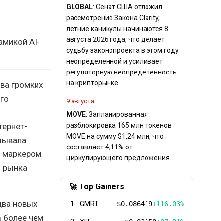
GLOBAL
: Сенат США отложил
рассмотрение Закона Clarity,
летние каникулы начинаются 8
августа 2026 года, что делает
амикой AI-
судьбу законопроекта в этом году
неопределенной и усиливает
регуляторную неопределенность
на крипторынке.
два громких
ого
9 августа
MOVE
: Запланированная
тернет-
разблокировка 165 млн токенов
MOVE на сумму $1,24 млн, что
азывала
составляет 4,11% от
м маркером
циркулирующего предложения.
о рынка
🚀 Top Gainers
два новых
1
GMRT
$0.086419
+116.03%
m более чем