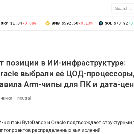
XRP
$1.04
-0.88%
BNB
$592.50
-0.13%
SOL
$73.92
+0
т позиции в ИИ-инфраструктуре:
Oracle выбрали её ЦОД-процессоры,
тавила Arm-чипы для ПК и дата-це
очника
neutral
-центры ByteDance и Oracle подтверждает структурный 
иптопроектов распределенных вычислений.