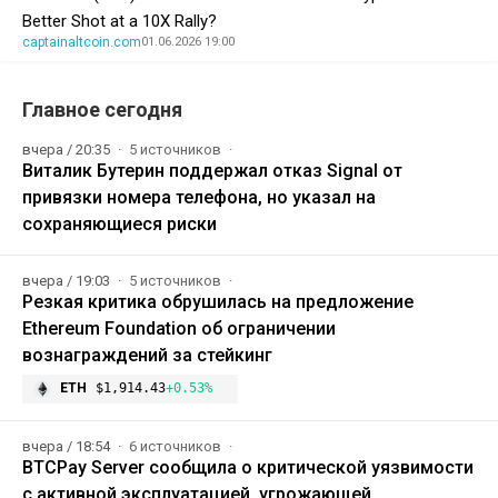
Better Shot at a 10X Rally?
captainaltcoin.com
01.06.2026 19:00
Главное сегодня
вчера / 20:35
5 источников
Виталик Бутерин поддержал отказ Signal от
привязки номера телефона, но указал на
сохраняющиеся риски
вчера / 19:03
5 источников
Резкая критика обрушилась на предложение
Ethereum Foundation об ограничении
вознаграждений за стейкинг
ETH
$1,914.43
+0.53%
вчера / 18:54
6 источников
BTCPay Server сообщила о критической уязвимости
с активной эксплуатацией, угрожающей