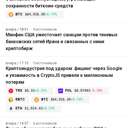
сохранности биткоин-средств
BTC
$64,916.30
+0.74%
вчера / 18:31
9 источников
Минфин США ужесточает санкции против теневых
банковских сетей Ирана и связанных с ними
криптобирж
вчера / 17:15
5 источников
Криптоиндустрия под ударом: фишинг через Google
и уязвимость в CryptoJS привели к миллионным
потерям
TRX
$0.33
+0.15%
POL
$0.07493
-0.39%
RBTC
BTC
$64,916.30
+0.74%
ETH
$1,914.43
+0.53%
вчера / 14:57
6 источников