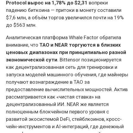
Protocol вырос на 1,78% до $2,31
вопреки
падению биткоина — притоки в монету составили
$7,6 млн, а объём торгов увеличился почти на 19%
до $563 млн.
Аналитическая платформа Whale Factor обратила
внимание, что
TAO и NEAR торгуются в близких
ценовых диапазонах при принципиально разной
экономической сути
. Bittensor позиционируется
как децентрализованная сеть для тренировки и
запуска моделей машинного обучения, где майнеры
получают вознаграждение в TAO за
предоставление вычислительных мощностей. Актив
рассматривается как «чистая ставка» на
децентрализованный ИИ. NEAR же является
полноценным блокчейном первого уровня с
развитой экосистемой DeFi, стейблкоинов, кросс-
чейн-инструментов и AI-интеграций, где денежный