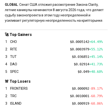
GLOBAL
: Сенат США отложил рассмотрение Закона Clarity,
летние каникулы начинаются 8 августа 2026 года, что делает
судьбу законопроекта в этом году неопределенной и
усиливает регуляторную неопределенность на крипторынке.
🚀 Top Gainers
1
CHO
$0.0005142
+64.49%
2
RITE
$0.0003979
+55.12%
3
TUT
$0.036851
+45.14%
4
DAO
$0.02914
+41.73%
5
SPEC
$0.049
+40.60%
🚨 Top Losers
1
FRONTIERS
$0.000092
-89.17%
2
TRC
$0.0010001
-60.79%
3
ISLAND
$0.000919
-60.06%