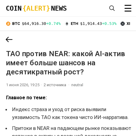
☰
COIN
{ALERT}
NEWS
BTC
$64,916.30
+0.74%
ETH
$1,914.43
+0.53%
XRP
TAO против NEAR: какой AI-актив
имеет больше шансов на
десятикратный рост?
1 июня 2026, 19:25
2 источника
neutral
Главное по теме:
Индекс страха и уход от риска выявили
уязвимость TAO как токена чисто ИИ-нарратива.
Притоки в NEAR на падающем рынке показывают
ротацию в активы с реальной доходностью