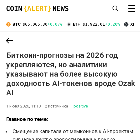
☰
COIN
{ALERT}
NEWS
BTC
$65,065.30
+0.07%
ETH
$1,922.01
+0.20%
XRP
Биткоин-прогнозы на 2026 год
укрепляются, но аналитики
указывают на более высокую
доходность AI-токенов вроде Ozak
AI
1 июня 2026, 11:10
2 источника
positive
Главное по теме:
Смещение капитала от мемкоинов к AI-проектам
сигнализирует о зрелости рынка и поиске