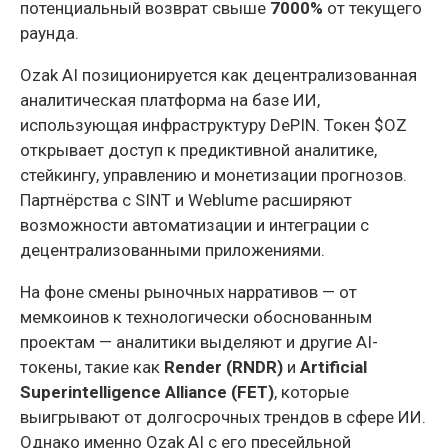
потенциальный возврат свыше
7000%
от текущего
раунда.
Ozak AI позиционируется как децентрализованная
аналитическая платформа на базе ИИ,
использующая инфраструктуру DePIN. Токен $OZ
открывает доступ к предиктивной аналитике,
стейкингу, управлению и монетизации прогнозов.
Партнёрства с SINT и Weblume расширяют
возможности автоматизации и интеграции с
децентрализованными приложениями.
На фоне смены рыночных нарративов — от
мемкоинов к технологически обоснованным
проектам — аналитики выделяют и другие AI-
токены, такие как
Render (RNDR)
и
Artificial
Superintelligence Alliance (FET)
, которые
выигрывают от долгосрочных трендов в сфере ИИ.
Однако именно Ozak AI с его пресейльной