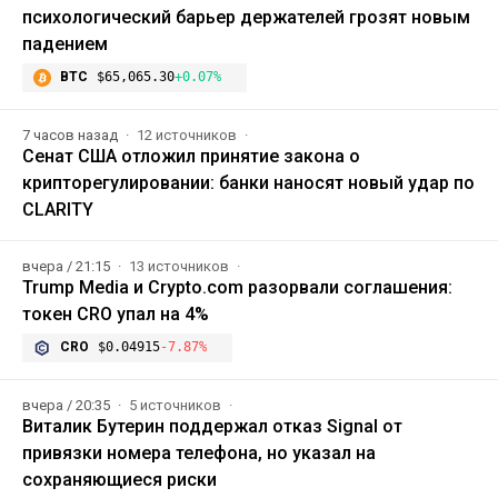
психологический барьер держателей грозят новым
падением
BTC
$65,065.30
+0.07%
7 часов назад
12 источников
Сенат США отложил принятие закона о
крипторегулировании: банки наносят новый удар по
CLARITY
вчера / 21:15
13 источников
Trump Media и Crypto.com разорвали соглашения:
токен CRO упал на 4%
CRO
$0.04915
-7.87%
вчера / 20:35
5 источников
Виталик Бутерин поддержал отказ Signal от
привязки номера телефона, но указал на
сохраняющиеся риски