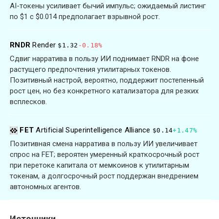
AI-токены усиливает бычий импульс; ожидаемый листинг
по $1 с $0.014 предполагает взрывной рост.
RNDR
Render
$1.32
-0.18%
Сдвиг нарратива в пользу ИИ поднимает RNDR на фоне
растущего предпочтения утилитарных токенов.
Позитивный настрой, вероятно, поддержит постепенный
рост цен, но без конкретного катализатора для резких
всплесков.
FET
Artificial Superintelligence Alliance
$0.14
+1.47%
Позитивная смена нарратива в пользу ИИ увеличивает
спрос на FET; вероятен умеренный краткосрочный рост
при перетоке капитала от мемкоинов к утилитарным
токенам, а долгосрочный рост поддержан внедрением
автономных агентов.
Источники