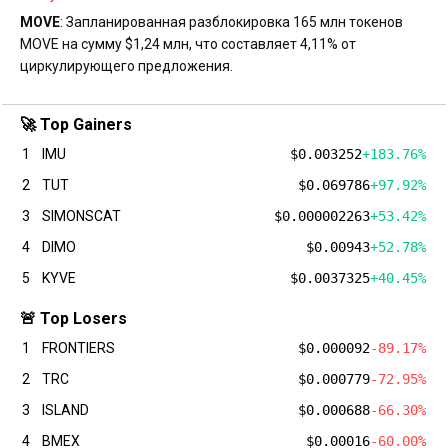
MOVE
: Запланированная разблокировка 165 млн токенов
MOVE на сумму $1,24 млн, что составляет 4,11% от
циркулирующего предложения.
🚀 Top Gainers
1
IMU
$0.003252
+183.76%
2
TUT
$0.069786
+97.92%
3
SIMONSCAT
$0.000002263
+53.42%
4
DIMO
$0.00943
+52.78%
5
KYVE
$0.0037325
+40.45%
🚨 Top Losers
1
FRONTIERS
$0.000092
-89.17%
2
TRC
$0.000779
-72.95%
3
ISLAND
$0.000688
-66.30%
4
BMEX
$0.00016
-60.00%