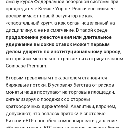
смену курса Федеральной резервной системы при
председателе Кевине Уорше. Рынки всё сильнее
воспринимают новый регулятор не как
«спасательный круг», а как орган, нацеленный на
дисциплину, а не на смягчение. В такой среде
продолжение ужесточения или длительное
удержание высоких ставок может первым
делом ударить по институциональному спросу,
который моментально отражается в отрицательном
Coinbase Premium.
Вторым тревожным показателем становятся
биржевые потоки. В условиях бегства от рисков
монеты чаще поступают на торговые площадки,
сигнализируя о продажах со стороны
краткосрочных держателей. Аналитики, впрочем,
допускают, что всплеск притока в спотовые
биткоин-ETF способен компенсировать давление:
«Если притоки в ETF восстановятся, резервы бирж