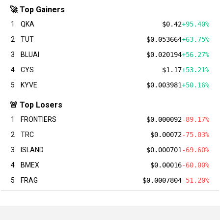
🚀 Top Gainers
1
QKA
$0.42
+95.40%
2
TUT
$0.053664
+63.75%
3
BLUAI
$0.020194
+56.27%
4
CYS
$1.17
+53.21%
5
KYVE
$0.003981
+50.16%
🚨 Top Losers
1
FRONTIERS
$0.000092
-89.17%
2
TRC
$0.00072
-75.03%
3
ISLAND
$0.000701
-69.60%
4
BMEX
$0.00016
-60.00%
5
FRAG
$0.0007804
-51.20%