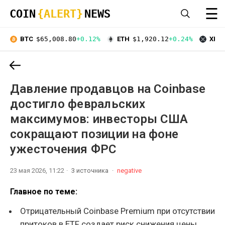
☰
COIN
{ALERT}
NEWS
BTC
$65,008.80
+0.12%
ETH
$1,920.12
+0.24%
XRP
Давление продавцов на Coinbase
достигло февральских
максимумов: инвесторы США
сокращают позиции на фоне
ужесточения ФРС
23 мая 2026, 11:22
3 источника
negative
Главное по теме:
Отрицательный Coinbase Premium при отсутствии
притоков в ETF создает риск снижения цены