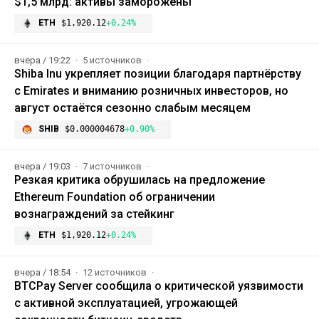
$1,5 млрд: активы заморожены
ETH
$1,920.12
+0.24%
вчера / 19:22
5 источников
Shiba Inu укрепляет позиции благодаря партнёрству
с Emirates и вниманию розничных инвесторов, но
август остаётся сезонно слабым месяцем
SHIB
$0.000004678
+0.90%
вчера / 19:03
7 источников
Резкая критика обрушилась на предложение
Ethereum Foundation об ограничении
вознаграждений за стейкинг
ETH
$1,920.12
+0.24%
вчера / 18:54
12 источников
BTCPay Server сообщила о критической уязвимости
с активной эксплуатацией, угрожающей