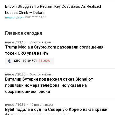
Bitcoin Struggles To Reclaim Key Cost Basis As Realized
Losses Climb — Details
newsbtc.com
23.05.2026 14:00
Главное сегодня
вчера / 21:15
7 источников
Trump Media и Crypto.com разорвали соглашения:
токен CRO упал на 4%
CRO
$0.04691
-11.92%
вчера / 20:35
5 источников
Виталик Бутерин поддержал отказ Signal от
привязки номера телефона, но указал на
сохраняющиеся риски
вчера / 19:36
10 источников
Bybit подала в суд на Северную Корею из-за кражи