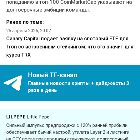
попаданию в топ-100 CoinMarketCap указывают на
долгосрочные амбиции команды.
Ранее по теме:
25 апреля 2026, 20:02
Canary Capital подает заявку на спотовый ETF для
Tron со встроенным стейкингом: что это значит для
курса TRX
Новый ТГ-канал
Главные новости крипты + дайджесты 3
раза в день
LILPEPE
Little Pepe
Сильный импульс предпродажи с 120% ранней прибыли
обеспечивает бычий настрой; утилита Layer 2 и листинги
на CEX после предпродажи стимулируют долгосрочный