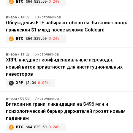
BTC
$64,829.60
-0.24%
вчера / 14:52
10 источников
Обсуждения ETF набирают обороты: биткоин-фонды
привлекли $1 млрд после взлома Coldcard
BTC
$64,829.60
-0.24%
вчера / 11:52
6 источников
XRPL внедряет конфиденциальные переводы:
новый виток приватности для институциональных
инвесторов
XRP
$1.04
-0.02%
вчера / 09:00
7 источников
Биткоин на грани: ликвидации на $496 млн и
психологический барьер держателей грозят новым
падением
BTC
$64,829.60
-0.24%