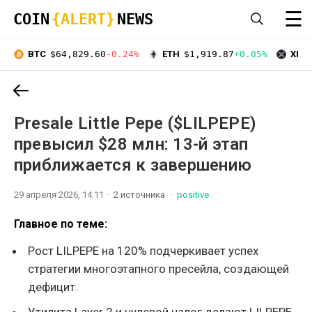
☰
COIN
{ALERT}
NEWS
BTC
$64,829.60
-0.24%
ETH
$1,919.87
+0.05%
XRP
Presale Little Pepe ($LILPEPE)
превысил $28 млн: 13-й этап
приближается к завершению
29 апреля 2026, 14:11
2 источника
positive
Главное по теме:
Рост LILPEPE на 120% подчеркивает успех
стратегии многоэтапного пресейла, создающей
дефицит.
Утилита Layer 2 и нулевой налог делают LILPEPE