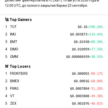
делистинг фьючерсов на BTC (XBT) 10 августа 2026 года в
12:00 UTC, до полного закрытия биржи 23 сентября.
🚀 Top Gainers
1
TUT
$0.16
+190.26%
2
IMU
$0.003873
+119.43%
3
BMT
$0.02438
+89.58%
4
DIMO
$0.010959
+77.76%
5
GMM
$0.000006939
+38.33%
🚨 Top Losers
1
FRONTIERS
$0.000092
-89.17%
2
BMEX
$0.00016
-60.00%
3
FRAG
$0.0007804
-51.20%
4
VT
$0.0003008
-49.38%
5
ZEX
$0.001076
-40.81%