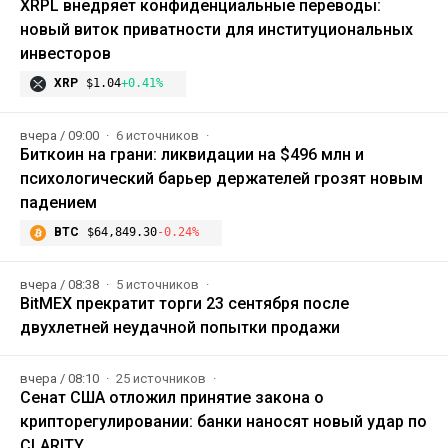
XRPL внедряет конфиденциальные переводы:
новый виток приватности для институциональных
инвесторов
XRP
$1.04
+0.41%
вчера / 09:00
6 источников
Биткоин на грани: ликвидации на $496 млн и
психологический барьер держателей грозят новым
падением
BTC
$64,849.30
-0.24%
вчера / 08:38
5 источников
BitMEX прекратит торги 23 сентября после
двухлетней неудачной попытки продажи
вчера / 08:10
25 источников
Сенат США отложил принятие закона о
крипторегулировании: банки наносят новый удар по
CLARITY