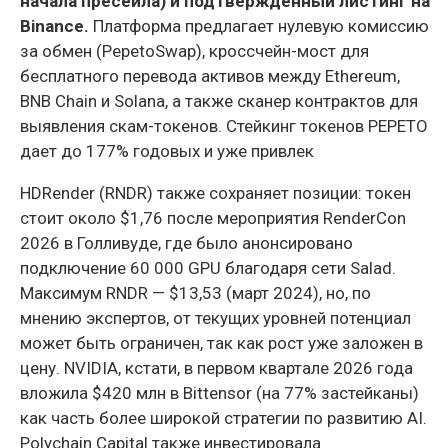
начала пресейла) и подтвержденный листинг на
Binance.
Платформа предлагает нулевую комиссию
за обмен (PepetoSwap), кроссчейн-мост для
бесплатного перевода активов между Ethereum,
BNB Chain и Solana, а также сканер контрактов для
выявления скам-токенов. Стейкинг токенов PEPETO
дает до 177% годовых и уже привлек
HDRender (RNDR) также сохраняет позиции: токен
стоит около $1,76 после мероприятия RenderCon
2026 в Голливуде, где было анонсировано
подключение 60 000 GPU благодаря сети Salad.
Максимум RNDR — $13,53 (март 2024), но, по
мнению экспертов, от текущих уровней потенциал
может быть ограничен, так как рост уже заложен в
цену. NVIDIA, кстати, в первом квартале 2026 года
вложила $420 млн в Bittensor (на 77% застейканы)
как часть более широкой стратегии по развитию AI.
Polychain Capital также инвестировала