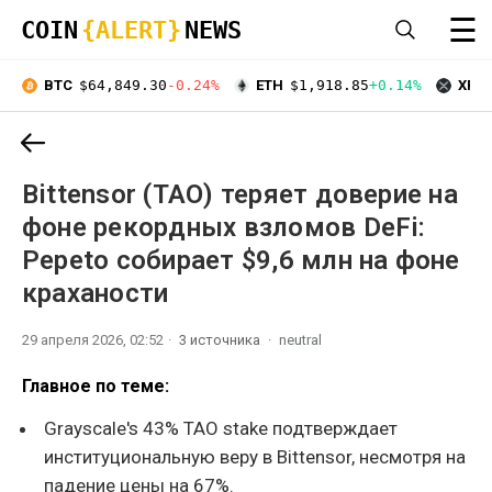
☰
COIN
{ALERT}
NEWS
BTC
$64,849.30
-0.24%
ETH
$1,918.85
+0.14%
XRP
Bittensor (TAO) теряет доверие на
фоне рекордных взломов DeFi:
Pepeto собирает $9,6 млн на фоне
краханости
29 апреля 2026, 02:52
3 источника
neutral
Главное по теме:
Grayscale's 43% TAO stake подтверждает
институциональную веру в Bittensor, несмотря на
падение цены на 67%.