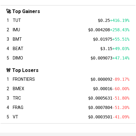
🚀 Top Gainers
1
TUT
$0.25
+416.19%
2
IMU
$0.004208
+258.43%
3
BMT
$0.01975
+55.51%
4
BEAT
$3.15
+49.03%
5
DIMO
$0.009073
+47.14%
🚨 Top Losers
1
FRONTIERS
$0.000092
-89.17%
2
BMEX
$0.00016
-60.00%
3
TRC
$0.0005631
-51.80%
4
FRAG
$0.0007804
-51.20%
5
VT
$0.0003501
-41.09%