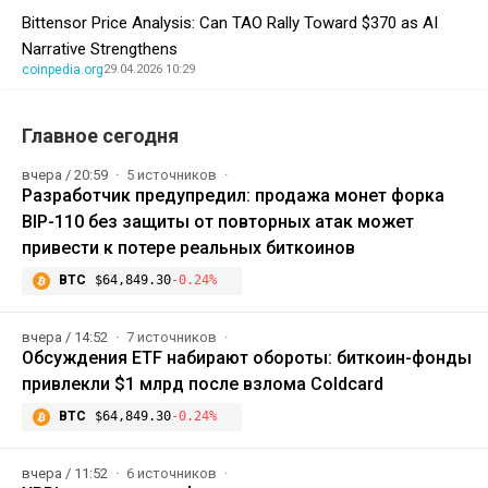
Bittensor Price Analysis: Can TAO Rally Toward $370 as AI
Narrative Strengthens
coinpedia.org
29.04.2026 10:29
Главное сегодня
вчера / 20:59
5 источников
Разработчик предупредил: продажа монет форка
BIP-110 без защиты от повторных атак может
привести к потере реальных биткоинов
BTC
$64,849.30
-0.24%
вчера / 14:52
7 источников
Обсуждения ETF набирают обороты: биткоин-фонды
привлекли $1 млрд после взлома Coldcard
BTC
$64,849.30
-0.24%
вчера / 11:52
6 источников