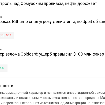
нтроль над Ормузским проливом, нефть дорожает
ов
рках: Bithumb снял угрозу делистинга, но Upbit объя
-11.63%
ов
збор взлома Coldcard: ущерб превысил $100 млн, хакер
4%
нности
информационный характер и не является инвестиционной реком
кованны и волатильны — возможна полная потеря средств. М
и пересказы сторонних источников; администрация не отвечает