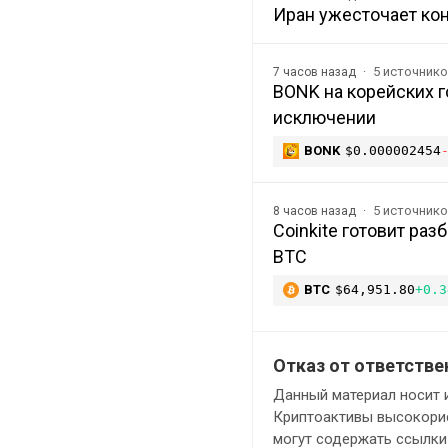
Иран ужесточает ко
5 источник
7 часов назад
BONK на корейских го
исключении
BONK
$0.000002454
5 источник
8 часов назад
Coinkite готовит ра
BTC
BTC
$64,951.80
+0.3
Отказ от ответстве
Данный материал носит 
Криптоактивы высокорис
могут содержать ссылки 