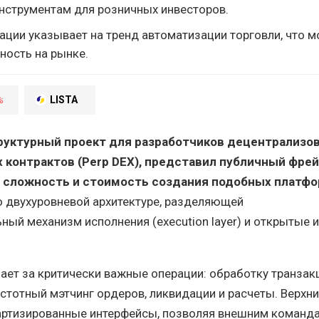
струментам для розничных инвесторов.
рации указывает на тренд автоматизации торговли, что 
ность на рынке.
%
LISTA
труктурный проект для разработчиков децентрализо
 контрактов (Perp DEX), представил публичный фре
 сложность и стоимость создания подобных платфо
о двухуровневой архитектуре, разделяющей
ый механизм исполнения (execution layer) и открытые 
ает за критически важные операции: обработку транзак
стотный мэтчинг ордеров, ликвидации и расчеты. Верхни
артизированные интерфейсы, позволяя внешним команд