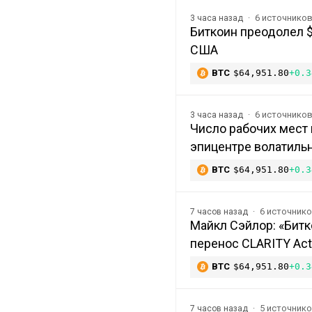
6 источнико
3 часа назад
Биткоин преодолел 
США
BTC
$64,951.80
+0.3
6 источнико
3 часа назад
Число рабочих мест 
эпицентре волатиль
BTC
$64,951.80
+0.3
6 источник
7 часов назад
Майкл Сэйлор: «Битк
перенос CLARITY Act
BTC
$64,951.80
+0.3
5 источник
7 часов назад