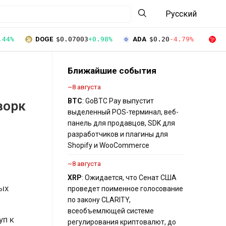
Русский
.44%
DOGE
$0.07003
+0.98%
ADA
$0.20
-4.79%
T
Ближайшие события
~8 августа
BTC
: GoBTC Pay выпустит
ворк
выделенный POS-терминал, веб-
панель для продавцов, SDK для
разработчиков и плагины для
Shopify и WooCommerce
~8 августа
XRP
: Ожидается, что Сенат США
ых
проведет поименное голосование
по закону CLARITY,
всеобъемлющей системе
уп к
регулирования криптовалют, до