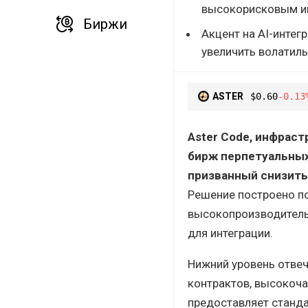
высокорисковым ин
Биржи
Акцент на AI-интег
увеличить волатиль
ASTER
$0.60
-0.13
Aster Code, инфрас
бирж перпетуальных
призванный снизить
Решение построено п
высокопроизводительн
для интеграции.
Нижний уровень отвеч
контрактов, высокоча
предоставляет станд