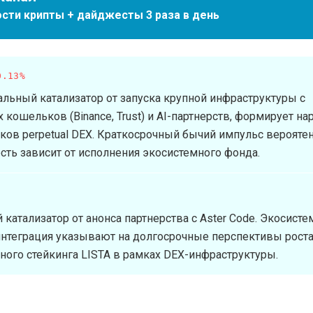
сти крипты + дайджесты 3 раза в день
0.13%
ьный катализатор от запуска крупной инфраструктуры с
кошельков (Binance, Trust) и AI-партнерств, формирует на
иков perpetual DEX. Краткосрочный бычий импульс вероятен
сть зависит от исполнения экосистемного фонда.
катализатор от анонса партнерства с Aster Code. Экосист
интеграция указывают на долгосрочные перспективы роста
ого стейкинга LISTA в рамках DEX-инфраструктуры.