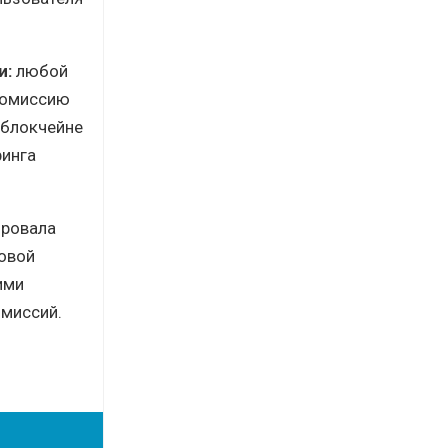
и:
любой
 комиссию
 блокчейне
ринга
ировала
говой
ими
омиссий.