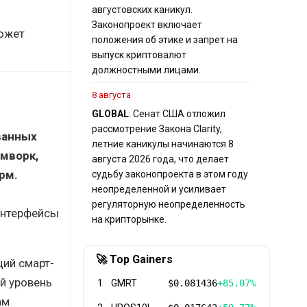
августовских каникул.
Законопроект включает
может
положения об этике и запрет на
выпуск криптовалют
должностными лицами.
8 августа
GLOBAL
: Сенат США отложил
рассмотрение Закона Clarity,
ванных
летние каникулы начинаются 8
ймворк,
августа 2026 года, что делает
рм.
судьбу законопроекта в этом году
неопределенной и усиливает
регуляторную неопределенность
интерфейсы
на крипторынке.
🚀 Top Gainers
ций смарт-
й уровень
1
GMRT
$0.081436
+85.07%
ам