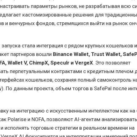
настраивать параметры рынков, не разрабатывая всю си
предлагает кастомизированные решения для традиционн
в и венчурных фондов, стремящихся выйти на рынок он
запуска стала интеграция с рядом крупных кошельков и
акет партнеров вошли
Binance Wallet, Trust Wallet, SafeP
OFA, Wallet V, ChimpX, Speculr и VergeX
. Это позволяет
вать перпетуальными контрактами с кредитным плечом 
терфейсах кошельков, сохраняя полный самоконтроль н
y). По данным проекта, объем торгов в SafePal после ин
вку на интеграцию с искусственным интеллектом как на
 как Polarise и NOFA, позволяют AI-агентам анализирова
и исполнять торговые стратегии в реальном времени на
. VergeX AI фокусируется на интерпретации намерений по