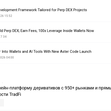
velopment Framework Tailored for Perp DEX Projects
026 15:52
ld Perp DEX, Earn Fees, 100x Leverage Inside Wallets Now
17:34
r Into Wallets and AI Tools With New Aster Code Launch
2026 04:00
в
нчейн-платформу деривативов с 950+ рынками и пря
сти TradFi