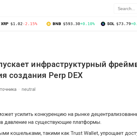
XRP
$1.02
-2.15%
BNB
$593.30
+0.10%
SOL
$73.79
+0
апускает инфраструктурный фрейм
я создания Perp DEX
сточника
neutral
 может усилить конкуренцию на рынке децентрализованн
ав давление на существующие платформы.
ыми кошельками, такими как Trust Wallet, упрощает дост