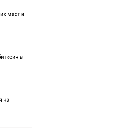
их мест в
биткоин в
я на