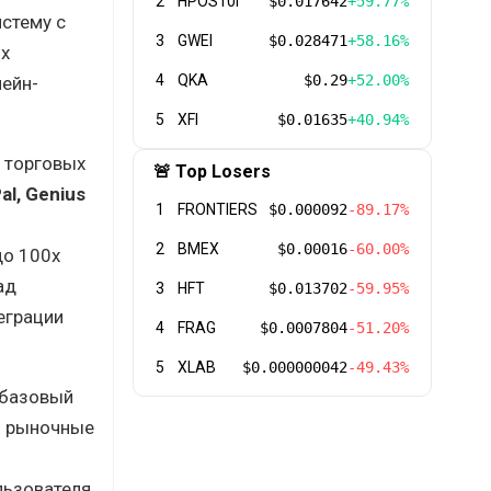
2
HPOS10I
$0.017642
+59.77%
стему с
3
GWEI
$0.028471
+58.16%
ых
4
QKA
$0.29
+52.00%
чейн-
5
XFI
$0.01635
+40.94%
 торговых
🚨 Top Losers
al, Genius
1
FRONTIERS
$0.000092
-89.17%
2
BMEX
$0.00016
-60.00%
до 100x
ад
3
HFT
$0.013702
-59.95%
теграции
4
FRAG
$0.0007804
-51.20%
5
XLAB
$0.000000042
-49.43%
 базовый
ть рыночные
льзователя