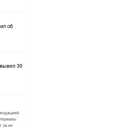
вил об
 вывел 30
ендацией.
атериалы
 за их