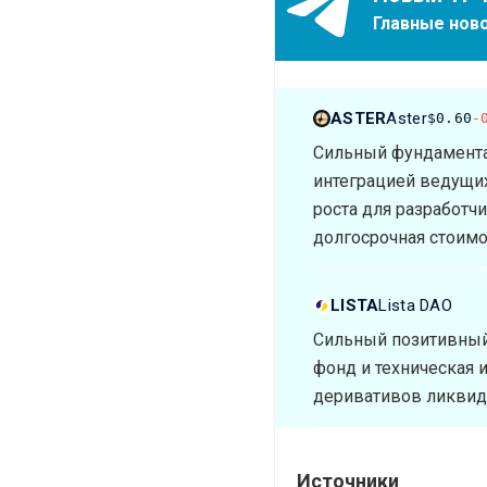
Главные ново
ASTER
Aster
$0.60
-
Сильный фундаментал
интеграцией ведущих 
роста для разработч
долгосрочная стоимо
LISTA
Lista DAO
Сильный позитивный 
фонд и техническая 
деривативов ликвидн
Источники