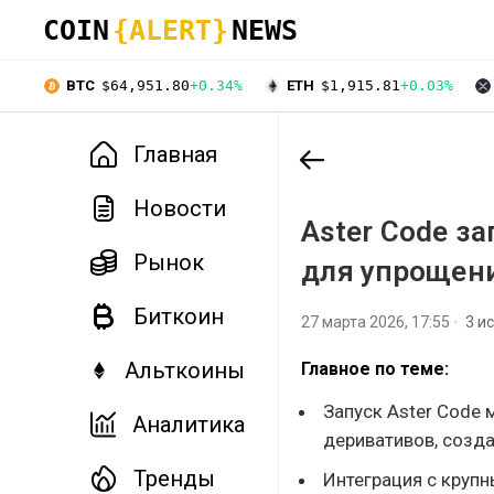
COIN
{ALERT}
NEWS
BTC
$64,951.80
+0.34%
ETH
$1,915.81
+0.03%
Главная
Новости
Aster Code з
Рынок
для упрощени
Биткоин
27 марта 2026, 17:55
3 и
Альткоины
Главное по теме:
Запуск Aster Code
Аналитика
деривативов, созд
Тренды
Интеграция с крупн