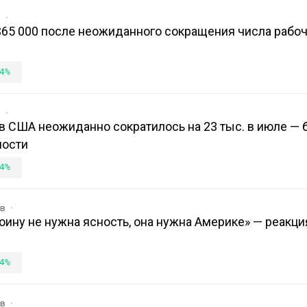
в
$65 000 после неожиданного сокращения числа рабоч
4%
в
в США неожиданно сократилось на 23 тыс. в июле — 
ности
4%
ов
оину не нужна ясность, она нужна Америке» — реакци
4%
ов