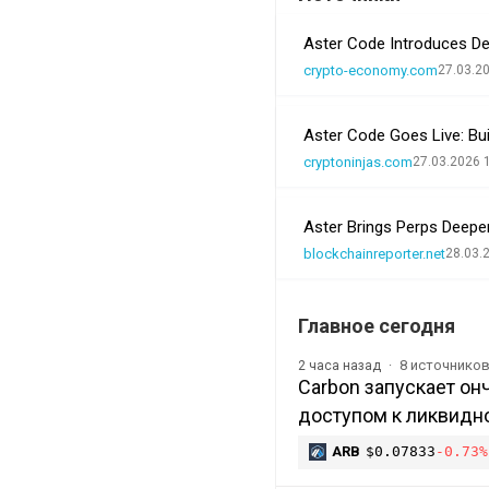
Aster Code Introduces De
crypto-economy.com
27.03.2
Aster Code Goes Live: Bui
cryptoninjas.com
27.03.2026 
Aster Brings Perps Deepe
blockchainreporter.net
28.03.
Главное сегодня
8 источнико
2 часа назад
Carbon запускает о
доступом к ликвидно
ARB
$0.07833
-0.73%