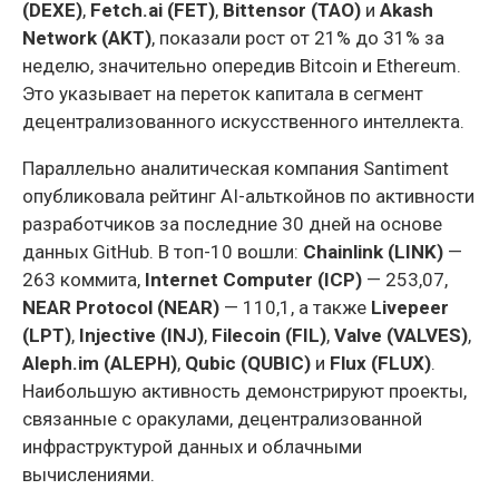
(DEXE)
,
Fetch.ai (FET)
,
Bittensor (TAO)
и
Akash
Network (AKT)
, показали рост от 21% до 31% за
неделю, значительно опередив Bitcoin и Ethereum.
Это указывает на переток капитала в сегмент
децентрализованного искусственного интеллекта.
Параллельно аналитическая компания Santiment
опубликовала рейтинг AI-альткойнов по активности
разработчиков за последние 30 дней на основе
данных GitHub. В топ-10 вошли:
Chainlink (LINK)
—
263 коммита,
Internet Computer (ICP)
— 253,07,
NEAR Protocol (NEAR)
— 110,1, а также
Livepeer
(LPT)
,
Injective (INJ)
,
Filecoin (FIL)
,
Valve (VALVES)
,
Aleph.im (ALEPH)
,
Qubic (QUBIC)
и
Flux (FLUX)
.
Наибольшую активность демонстрируют проекты,
связанные с оракулами, децентрализованной
инфраструктурой данных и облачными
вычислениями.