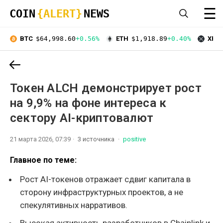
☰
COIN
{ALERT}
NEWS
BTC
$64,998.60
+0.56%
ETH
$1,918.89
+0.40%
XRP
Токен ALCH демонстрирует рост
на 9,9% на фоне интереса к
сектору AI-криптовалют
21 марта 2026, 07:39
3 источника
positive
Главное по теме:
Рост AI-токенов отражает сдвиг капитала в
сторону инфраструктурных проектов, а не
спекулятивных нарративов.
Высокая активность разработчиков в Chainlink и