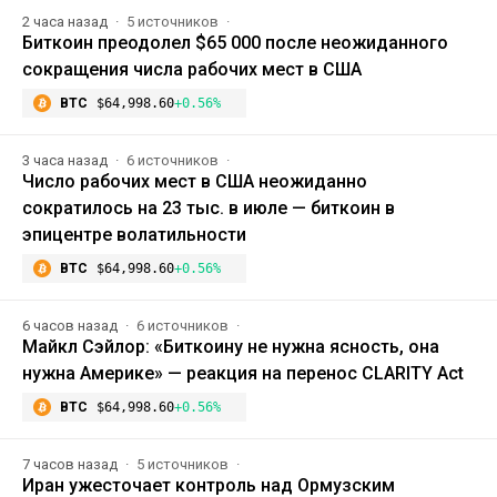
2 часа назад
5 источников
Биткоин преодолел $65 000 после неожиданного
сокращения числа рабочих мест в США
BTC
$64,998.60
+0.56%
3 часа назад
6 источников
Число рабочих мест в США неожиданно
сократилось на 23 тыс. в июле — биткоин в
эпицентре волатильности
BTC
$64,998.60
+0.56%
6 часов назад
6 источников
Майкл Сэйлор: «Биткоину не нужна ясность, она
нужна Америке» — реакция на перенос CLARITY Act
BTC
$64,998.60
+0.56%
7 часов назад
5 источников
Иран ужесточает контроль над Ормузским