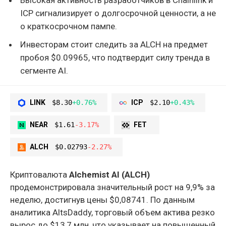
ICP сигнализирует о долгосрочной ценности, а не
о краткосрочном пампе.
Инвесторам стоит следить за ALCH на предмет
пробоя $0.09965, что подтвердит силу тренда в
сегменте AI.
LINK
$8.30
+0.76%
ICP
$2.10
+0.43%
NEAR
$1.61
-3.17%
FET
ALCH
$0.02793
-2.27%
Криптовалюта
Alchemist AI (ALCH)
продемонстрировала значительный рост на 9,9% за
неделю, достигнув цены $0,08741. По данным
аналитика AltsDaddy, торговый объем актива резко
вырос до $13,7 млн, что указывает на повышенный