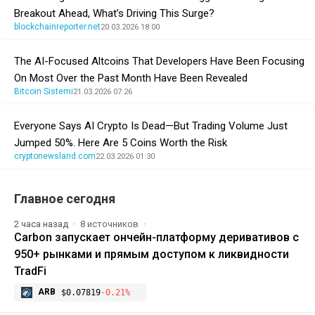
Breakout Ahead, What’s Driving This Surge?
blockchainreporter.net
20.03.2026 18:00
The AI-Focused Altcoins That Developers Have Been Focusing
On Most Over the Past Month Have Been Revealed
Bitcoin Sistemi
21.03.2026 07:26
Everyone Says AI Crypto Is Dead—But Trading Volume Just
Jumped 50%. Here Are 5 Coins Worth the Risk
cryptonewsland.com
22.03.2026 01:30
Главное сегодня
2 часа назад
8 источников
Carbon запускает ончейн-платформу деривативов с
950+ рынками и прямым доступом к ликвидности
TradFi
ARB
$0.07819
-0.21%