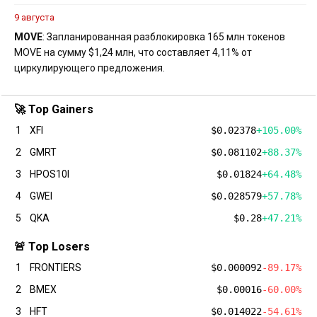
9 августа
MOVE
: Запланированная разблокировка 165 млн токенов
MOVE на сумму $1,24 млн, что составляет 4,11% от
циркулирующего предложения.
🚀 Top Gainers
1
XFI
$0.02378
+105.00%
2
GMRT
$0.081102
+88.37%
3
HPOS10I
$0.01824
+64.48%
4
GWEI
$0.028579
+57.78%
5
QKA
$0.28
+47.21%
🚨 Top Losers
1
FRONTIERS
$0.000092
-89.17%
2
BMEX
$0.00016
-60.00%
3
HFT
$0.014022
-54.61%