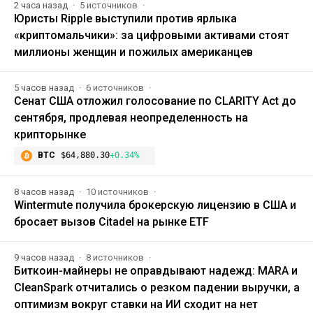
2 часа назад
5 источников
Юристы Ripple выступили против ярлыка
«криптомальчики»: за цифровыми активами стоят
миллионы женщин и пожилых американцев
5 часов назад
6 источников
Сенат США отложил голосование по CLARITY Act до
сентября, продлевая неопределенность на
крипторынке
BTC
$64,880.30
+0.34%
8 часов назад
10 источников
Wintermute получила брокерскую лицензию в США и
бросает вызов Citadel на рынке ETF
9 часов назад
8 источников
Биткоин-майнеры не оправдывают надежд: MARA и
CleanSpark отчитались о резком падении выручки, а
оптимизм вокруг ставки на ИИ сходит на нет