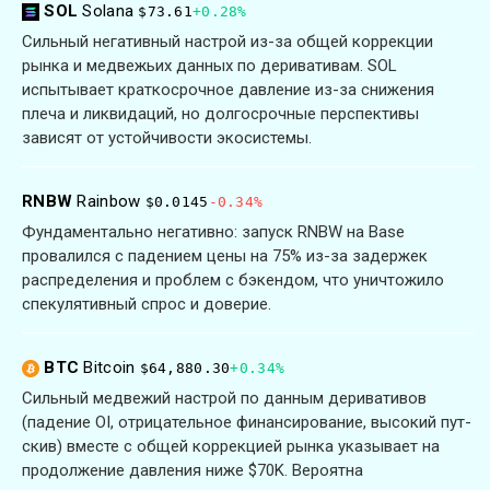
SOL
Solana
$73.61
+0.28%
Сильный негативный настрой из-за общей коррекции
рынка и медвежьих данных по деривативам. SOL
испытывает краткосрочное давление из-за снижения
плеча и ликвидаций, но долгосрочные перспективы
зависят от устойчивости экосистемы.
RNBW
Rainbow
$0.0145
-0.34%
Фундаментально негативно: запуск RNBW на Base
провалился с падением цены на 75% из-за задержек
распределения и проблем с бэкендом, что уничтожило
спекулятивный спрос и доверие.
BTC
Bitcoin
$64,880.30
+0.34%
Сильный медвежий настрой по данным деривативов
(падение OI, отрицательное финансирование, высокий пут-
скив) вместе с общей коррекцией рынка указывает на
продолжение давления ниже $70K. Вероятна