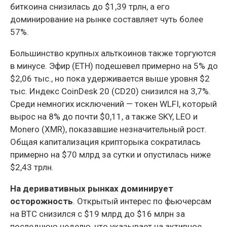
биткоина снизилась до $1,39 трлн, а его
доминирование на рынке составляет чуть более
57%.
Большинство крупных альткоинов также торгуются
в минусе. Эфир (ETH) подешевел примерно на 5% до
$2,06 тыс., но пока удерживается выше уровня $2
тыс. Индекс CoinDesk 20 (CD20) снизился на 3,7%.
Среди немногих исключений — токен WLFI, который
вырос на 8% до почти $0,11, а также SKY, LEO и
Monero (XMR), показавшие незначительный рост.
Общая капитализация крипторыка сократилась
примерно на $70 млрд за сутки и опустилась ниже
$2,43 трлн.
На деривативных рынках доминирует
осторожность
. Открытый интерес по фьючерсам
на BTC снизился с $19 млрд до $16 млрн за
последнюю неделю, что указывает на активное