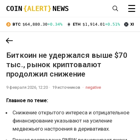
☰
COIN
{ALERT}
NEWS
BTC
$64,880.30
+0.34%
ETH
$1,914.01
+0.51%
XRP
Биткоин не удержался выше $70
тыс., рынок криптовалют
продолжил снижение
9 февраля 2026, 12:20
19 источников
negative
Главное по теме:
Снижение открытого интереса и отрицательное
финансирование указывают на усиление
медвежьего настроения в деривативах.
Резкая распродажа RNBW подчеркивает риски,