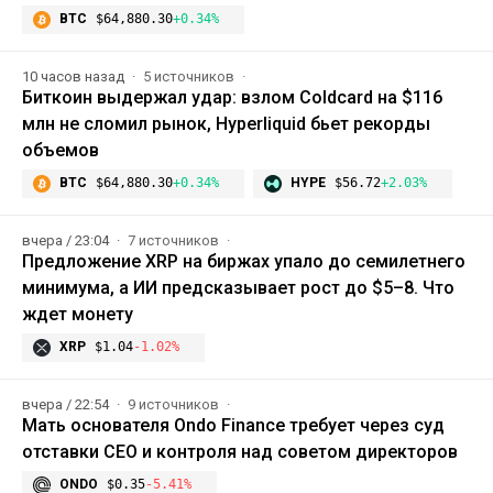
BTC
$64,880.30
+0.34%
10 часов назад
5 источников
Биткоин выдержал удар: взлом Coldcard на $116
млн не сломил рынок, Hyperliquid бьет рекорды
объемов
BTC
$64,880.30
+0.34%
HYPE
$56.72
+2.03%
вчера / 23:04
7 источников
Предложение XRP на биржах упало до семилетнего
минимума, а ИИ предсказывает рост до $5–8. Что
ждет монету
XRP
$1.04
-1.02%
вчера / 22:54
9 источников
Мать основателя Ondo Finance требует через суд
отставки CEO и контроля над советом директоров
ONDO
$0.35
-5.41%