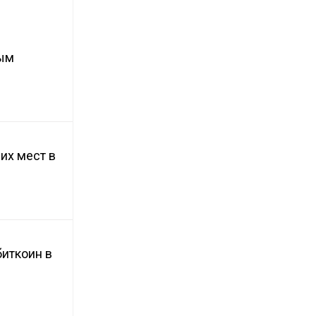
мым
их мест в
биткоин в