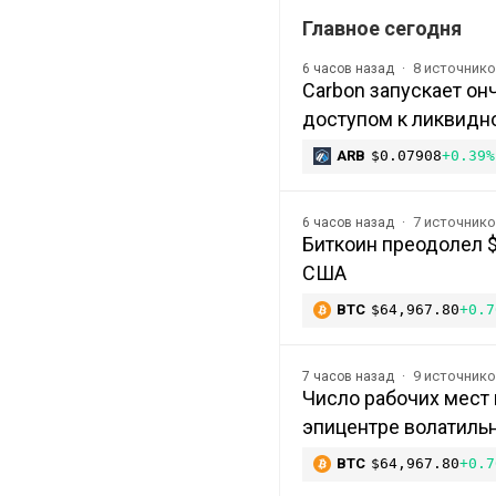
Главное сегодня
8 источник
6 часов назад
Carbon запускает о
доступом к ликвидно
ARB
$0.07908
+0.39%
7 источник
6 часов назад
Биткоин преодолел 
США
BTC
$64,967.80
+0.7
9 источник
7 часов назад
Число рабочих мест 
эпицентре волатиль
BTC
$64,967.80
+0.7