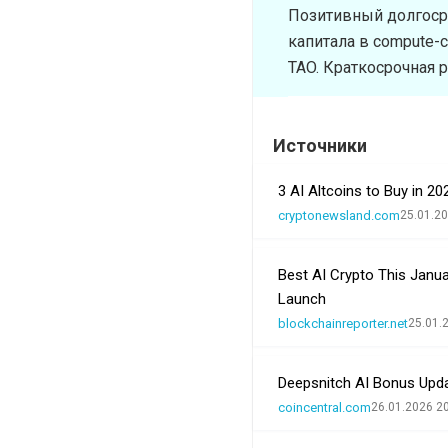
Позитивный долгоср
капитала в compute-
TAO. Краткосрочная р
Источники
3 AI Altcoins to Buy in 
cryptonewsland.com
25.01.20
Best AI Crypto This Janua
Launch
blockchainreporter.net
25.01.
Deepsnitch AI Bonus Upda
coincentral.com
26.01.2026 2