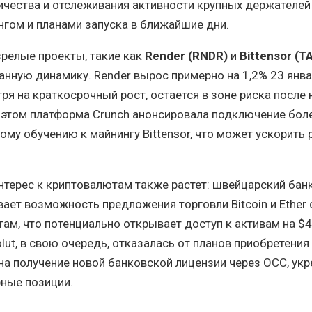
ества и отслеживания активности крупных держателей (
гом и планами запуска в ближайшие дни.
зрелые проекты, такие как
Render (RNDR)
и
Bittensor (T
ную динамику. Render вырос примерно на 1,2% 23 январ
тря на краткосрочный рост, остается в зоне риска после
 этом платформа Crunch анонсировала подключение бол
му обучению к майнингу Bittensor, что может ускорить 
терес к криптовалютам также растет: швейцарский бан
вает возможность предложения торговли Bitcoin и Ether
ам, что потенциально открывает доступ к активам на $4,
lut, в свою очередь, отказалась от планов приобретения
на получение новой банковской лицензии через OCC, укр
ные позиции.