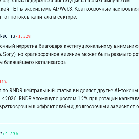
 нарратив подкреплен институциональным импульсом
ией FET в экосистеме AI/Web3. Краткосрочные настроения
т от потоков капитала в секторе.
rk
$0.13
-1.32%
очный нарратив благодаря институциональному вниманию 
e, Sony), но краткосрочное влияние может быть размыто ро
ем ближайшего катализатора.
44%
 по RNDR нейтральный; статья выделяет другие AI-токены 
а к 2026. RNDR упомянут с ростом 1.2% при ротации капитал
Краткосрочный эффект слабый; долгосрочный зависит от 
83
+0.83%