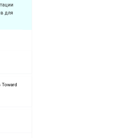
отации
ов для
ts Toward