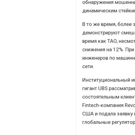
обнаружения мошеннич
динамическим стейкин
В то же время, более 
демонстрируют смешан
время как TAO, несмо
снижения на 12%. При
инженеров по машинно
сети.
Институциональный ин
гигант UBS рассматри
состоятельным клиент
Fintech-компания Revo
США и подала заявку 
глобальные регулятор