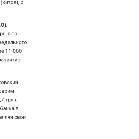
китов), с
AO)
,
я, в то
 недельного
ее 11 000
развитие
ковский
 своим
7 трлн.
 банка в
епляя свои