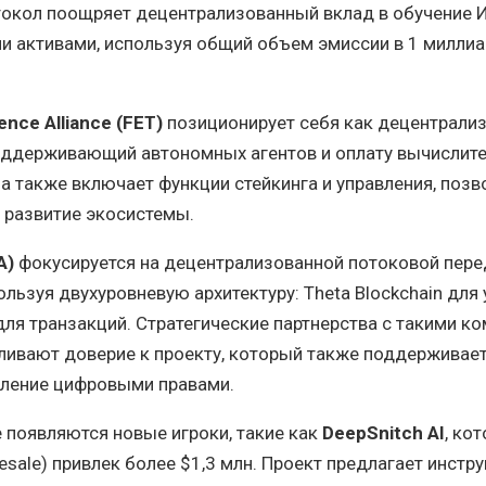
токол поощряет децентрализованный вклад в обучение 
и активами, используя общий объем эмиссии в 1 милли
gence Alliance (FET)
позиционирует себя как децентрали
поддерживающий автономных агентов и оплату вычислит
 также включает функции стейкинга и управления, позв
 развитие экосистемы.
A)
фокусируется на децентрализованной потоковой пере
ользуя двухуровневую архитектуру: Theta Blockchain для
для транзакций. Стратегические партнерства с такими к
силивают доверие к проекту, который также поддерживает
вление цифровыми правами.
 появляются новые игроки, такие как
DeepSnitch AI
, ко
esale) привлек более $1,3 млн. Проект предлагает инстр