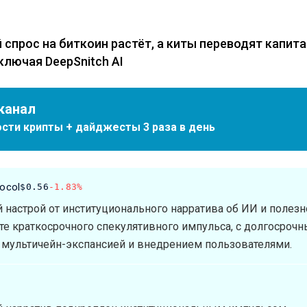
спрос на биткоин растёт, а киты переводят капита
ключая DeepSnitch AI
канал
сти крипты + дайджесты 3 раза в день
tocol
$0.56
-1.83%
настрой от институционального нарратива об ИИ и полезн
е краткосрочного спекулятивного импульса, с долгосроч
 мультичейн-экспансией и внедрением пользователями.