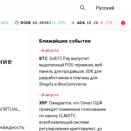
Русский
.42%
DOGE
$0.06981
+1.45%
ADA
$0.20
-0.27%
T
Ближайшие события
~8 августа
BTC
: GoBTC Pay выпустит
ние
выделенный POS-терминал, веб-
панель для продавцов, SDK для
разработчиков и плагины для
Shopify и WooCommerce
~8 августа
XRP
: Ожидается, что Сенат США
VIRTUAL,
проведет поименное голосование
по закону CLARITY,
всеобъемлющей системе
иквидность
регулирования криптовалют, до