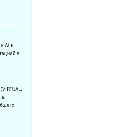
к AI и
тацией в
(VIRTUAL,
а в
общего