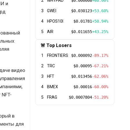
2
WHYPAD
$0.000008
+60.00%
ИИ и
3
GWEI
$0.030123
+53.60%
ард
4
HPOS10I
$0.01781
+50.94%
5
AIR
$0.011655
+43.25%
зованный
ельных
🚨 Top Losers
оляя
1
FRONTIERS
$0.000092
-89.17%
2
TRC
$0.00095
-67.21%
даче видео
3
HFT
$0.013456
-62.06%
 управления
омпаниями,
4
BMEX
$0.00016
-60.00%
 NFT-
5
FRAG
$0.0007804
-51.20%
торый в
ументы для