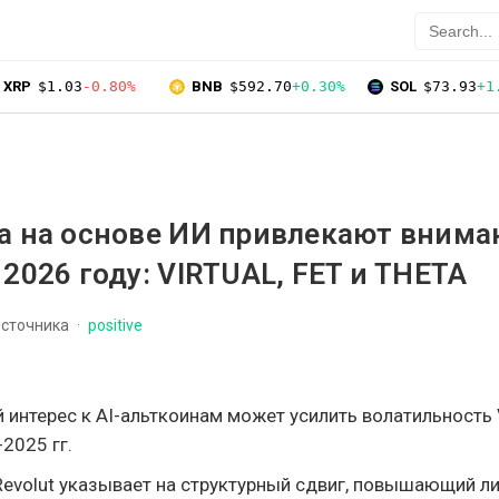
XRP
$1.03
-0.80%
BNB
$592.70
+0.30%
SOL
$73.93
+1
а на основе ИИ привлекают внима
 2026 году: VIRTUAL, FET и THETA
источника
positive
интерес к AI-альткоинам может усилить волатильность 
2025 гг.
Revolut указывает на структурный сдвиг, повышающий л