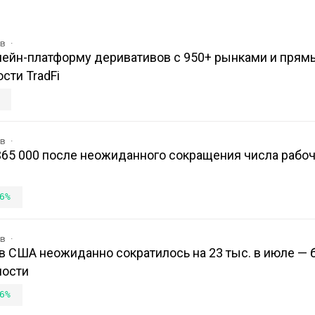
ов
нчейн-платформу деривативов с 950+ рынками и пря
сти TradFi
ов
$65 000 после неожиданного сокращения числа рабоч
6%
ов
в США неожиданно сократилось на 23 тыс. в июле — 
ности
6%