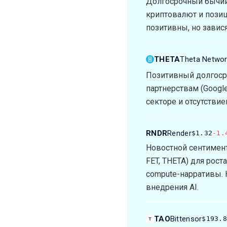
Долгосрочный бычий
криптовалют и позиц
позитивны, но завися
THETA
Theta Netwo
Позитивный долгоср
партнерствам (Googl
секторе и отсутстви
RNDR
Render
$1.32
-1.
Новостной сентимент
FET, THETA) для рост
compute-нарративы. 
внедрения AI.
TAO
Bittensor
$193.