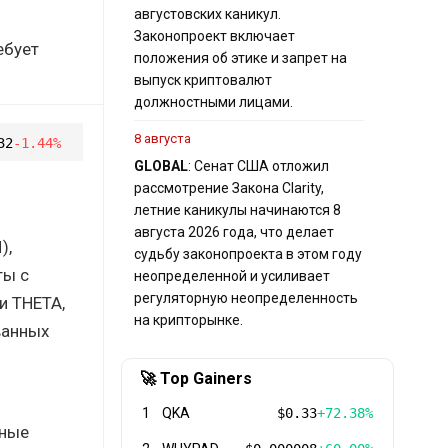
августовских каникул.
Законопроект включает
ебует
положения об этике и запрет на
выпуск криптовалют
должностными лицами.
8 августа
32
-1.44%
GLOBAL
: Сенат США отложил
рассмотрение Закона Clarity,
летние каникулы начинаются 8
августа 2026 года, что делает
),
судьбу законопроекта в этом году
ты с
неопределенной и усиливает
регуляторную неопределенность
и THETA,
на крипторынке.
ванных
🚀 Top Gainers
1
QKA
$0.33
+72.38%
ьные