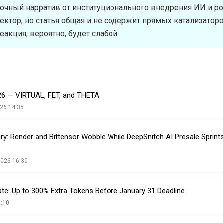
очный нарратив от институционального внедрения ИИ и р
сектор, но статья общая и не содержит прямых катализатор
еакция, вероятно, будет слабой.
2026 — VIRTUAL, FET, and THETA
26 14:35
ry: Render and Bittensor Wobble While DeepSnitch AI Presale Sprin
2026 16:30
te: Up to 300% Extra Tokens Before January 31 Deadline
0:10