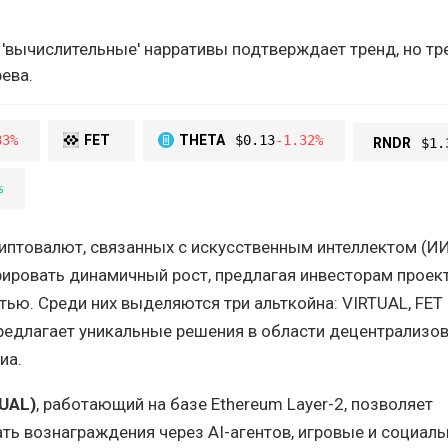
 'вычислительные' нарративы подтверждает тренд, но тр
ева.
83%
FET
THETA
$0.13
-1.32%
RNDR
$1.
%
риптовалют, связанных с искусственным интеллектом (ИИ
ировать динамичный рост, предлагая инвесторам проек
тью. Среди них выделяются три альткойна: VIRTUAL, FET 
редлагает уникальные решения в области децентрализо
иа.
TUAL)
, работающий на базе Ethereum Layer-2, позволяет
ть вознаграждения через AI-агентов, игровые и социал