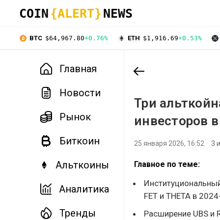
COIN
{ALERT}
NEWS
BTC
$64,967.80
+0.76%
ETH
$1,916.69
+0.53%
Главная
Новости
Три альткойн
Рынок
инвесторов в
Биткоин
25 января 2026, 16:52
3 
Альткоины
Главное по теме:
Институциональный 
Аналитика
FET и THETA в 2024-
Тренды
Расширение UBS и 