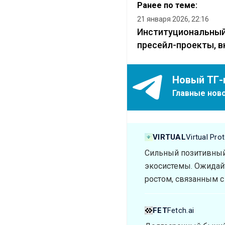
Ранее по теме:
21 января 2026, 22:16
Институциональный 
пресейл-проекты, в
Новый ТГ-
Главные ново
VIRTUAL
Virtual Pro
Сильный позитивный 
экосистемы. Ожидайт
ростом, связанным с
FET
Fetch.ai