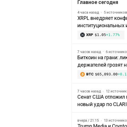
Главное сегодня
5 источнико
4 часа назад
XRPL внедряет конф
институциональных 
XRP
$1.05
+1.77%
6 источник
7 часов назад
Биткоин на грани: л
держателей грозят 
BTC
$65,093.00
+0.1
12 источни
7 часов назад
Сенат США отложил п
новый удар по CLAR
13 источник
вчера / 21:15
Trump Media и Crypt