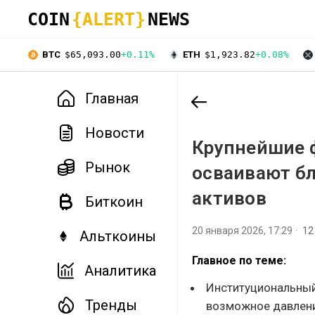
COIN
{ALERT}
NEWS
BTC
$65,093.00
+0.11%
ETH
$1,923.82
+0.08%
Главная
Новости
Крупнейшие 
Рынок
осваивают бл
активов
Биткоин
20 января 2026, 17:29
12
Альткоины
Главное по теме:
Аналитика
Институциональный 
Тренды
возможное давлени