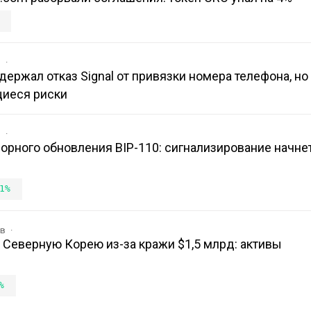
в
держал отказ Signal от привязки номера телефона, но
щиеся риски
в
порного обновления BIP-110: сигнализирование начне
1%
ов
на Северную Корею из-за кражи $1,5 млрд: активы
%