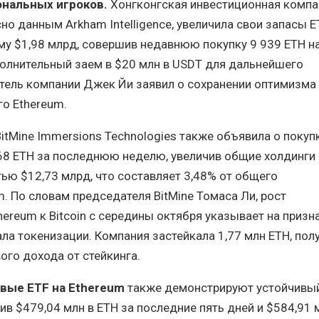
нальных игроков.
Хонгконгская инвестиционная компа
сно данным Arkham Intelligence, увеличила свои запасы 
му $1,98 млрд, совершив недавнюю покупку 9 939 ETH н
полнительный заем в $20 млн в USDT для дальнейшего
тель компании Джек Йи заявил о сохранении оптимизма
о Ethereum.
itMine Immersions Technologies также объявила о покуп
68 ETH за последнюю неделю, увеличив общие холдинги 
ью $12,73 млрд, что составляет 3,48% от общего
. По словам председателя BitMine Томаса Ли, рост
ereum к Bitcoin с середины октября указывает на призн
ла токенизации. Компания застейкала 1,77 млн ETH, пол
ого дохода от стейкинга.
вые ETF на Ethereum
также демонстрируют устойчивы
ив $479,04 млн в ETH за последние пять дней и $584,91 