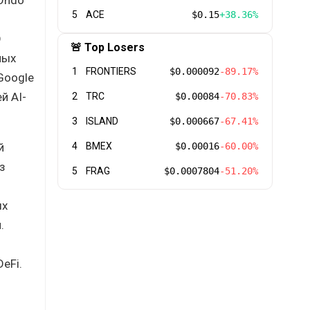
5
ACE
$0.15
+38.36%
D
🚨 Top Losers
ных
1
FRONTIERS
$0.000092
-89.17%
Google
й AI-
2
TRC
$0.00084
-70.83%
3
ISLAND
$0.000667
-67.41%
й
4
BMEX
$0.00016
-60.00%
з
5
FRAG
$0.0007804
-51.20%
ых
.
eFi.