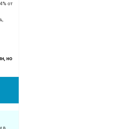
14% от
%,
н, но
и в