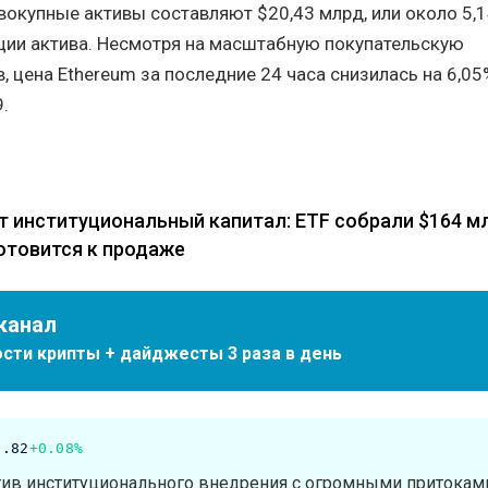
овокупные активы составляют $20,43 млрд, или около 5,
ции актива. Несмотря на масштабную покупательскую
, цена Ethereum за последние 24 часа снизилась на 6,05
.
 институциональный капитал: ETF собрали $164 мл
отовится к продаже
канал
сти крипты + дайджесты 3 раза в день
3.82
+0.08%
тив институционального внедрения с огромными притокам