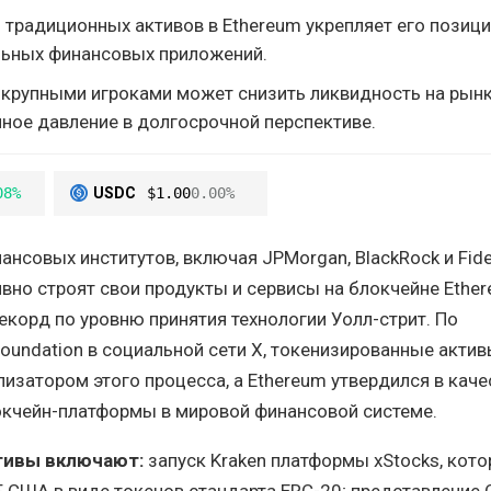
традиционных активов в Ethereum укрепляет его позици
льных финансовых приложений.
 крупными игроками может снизить ликвидность на рынк
ное давление в долгосрочной перспективе.
08%
USDC
$1.00
0.00%
нсовых институтов, включая JPMorgan, BlackRock и Fideli
вно строят свои продукты и сервисы на блокчейне Ether
екорд по уровню принятия технологии Уолл-стрит. По
oundation в социальной сети X, токенизированные акти
изатором этого процесса, а Ethereum утвердился в каче
окчейн-платформы в мировой финансовой системе.
тивы включают:
запуск Kraken платформы xStocks, кото
F США в виде токенов стандарта ERC-20; представление