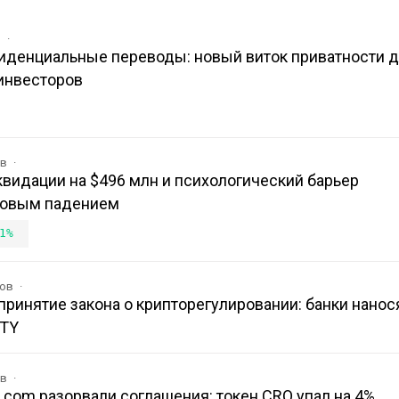
в
иденциальные переводы: новый виток приватности 
инвесторов
ов
иквидации на $496 млн и психологический барьер
новым падением
1%
ков
ринятие закона о крипторегулировании: банки нанос
ITY
ов
o.com разорвали соглашения: токен CRO упал на 4%