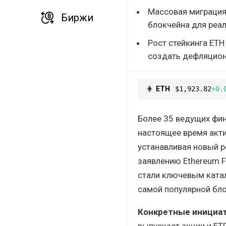
Массовая миграция 
Биржи
блокчейна для реа
Рост стейкинга ETH
создать дефляцион
ETH
$1,923.82
+0.
Более 35 ведущих фина
настоящее время акти
устанавливая новый р
заявлению Ethereum F
стали ключевым катал
самой популярной бл
Конкретные инициа
выпускает акции и ET