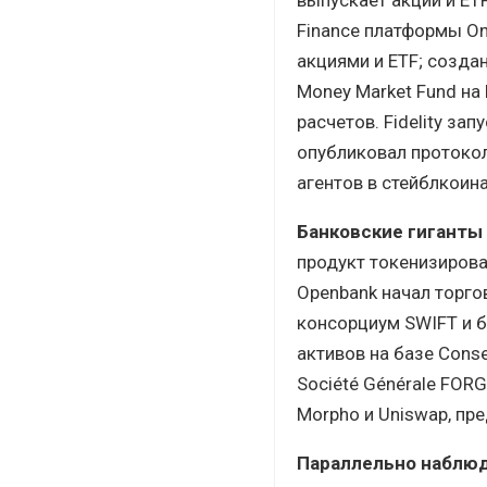
Finance платформы On
акциями и ETF; созда
Money Market Fund на
расчетов. Fidelity за
опубликовал протокол
агентов в стейблкоина
Банковские гиганты
продукт токенизирова
Openbank начал торго
консорциум SWIFT и 
активов на базе Cons
Société Générale FOR
Morpho и Uniswap, пр
Параллельно наблюд