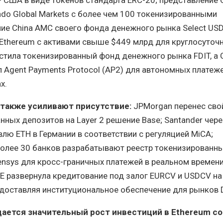
do Global Markets с более чем 100 токенизированными
ние China AMC своего фонда денежного рынка Select US
 Ethereum с активами свыше $449 млрд для круглосуточ
пустила токенизированный фонд денежного рынка FDIT, а 
 Agent Payments Protocol (AP2) для автономных платеже
х.
 также усиливают присутствие:
JPMorgan перенес сво
нных депозитов на Layer 2 решение Base; Santander чере
влю ETH в Германии в соответствии с регуляцией MiCA;
более 30 банков разрабатывают реестр токенизированн
ensys для кросс-граничных платежей в реальном времени
GE развернула кредитование под залог EURCV и USDCV на
едоставляя институциональное обеспечение для рынков D
ается значительный рост инвестиций в Ethereum со