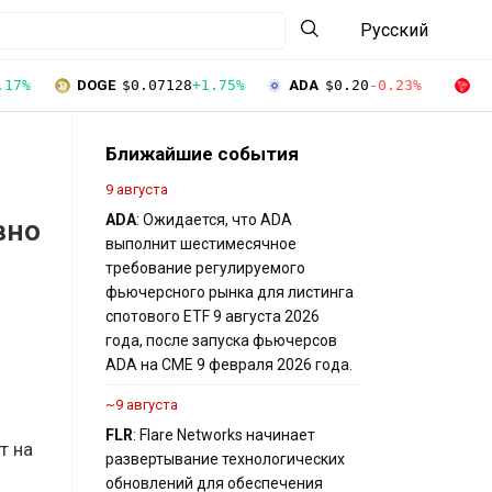
Русский
.17%
DOGE
$0.07128
+1.75%
ADA
$0.20
-0.23%
T
Ближайшие события
9 августа
ADA
: Ожидается, что ADA
вно
выполнит шестимесячное
требование регулируемого
фьючерсного рынка для листинга
спотового ETF 9 августа 2026
года, после запуска фьючерсов
ADA на CME 9 февраля 2026 года.
~9 августа
FLR
: Flare Networks начинает
т на
развертывание технологических
обновлений для обеспечения