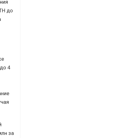
ния
ETH до
а
ке
до 4
ание
учая
й
млн за