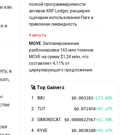
полной программируемости
и как
активов XRP Ledger, расширяя
сценарии использования Flare и
привлекая ликвидность.
е и
9 августа
MOVE
: Запланированная
разблокировка 165 млн токенов
MOVE на сумму $1,24 млн, что
составляет 4,11% от
циркулирующего предложения.
ty, в
eum,
🚀 Top Gainers
вы
1
IMU
$0.003182
+173.60%
стве
2
TUT
$0.071454
+97.27%
3
SIMONSCAT
$0.0000022567
+51.58%
рая
4
KYVE
$0.0038108
+43.37%
 Ondo