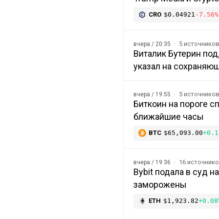
CRO
$0.04921
-7.56%
5 источнико
вчера / 20:35
Виталик Бутерин под
указал на сохраняю
5 источнико
вчера / 19:55
Биткоин на пороге с
ближайшие часы
BTC
$65,093.00
+0.1
16 источник
вчера / 19:36
Bybit подала в суд 
заморожены
ETH
$1,923.82
+0.08