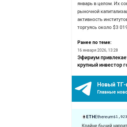
январь в целом. Их с
рыночной капитализа
активность институтов
торгуясь около $3 019
Ранее по теме:
16 января 2026, 13:28
Эфириум привлекает
крупный инвестор г
Новый ТГ-
Главные ново
ETH
Ethereum
$1,92
Крайне бычий нарра