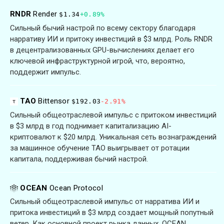
RNDR
Render
$1.34
+0.89%
Сильный бычий настрой по всему сектору благодаря
нарративу ИИ и притоку инвестиций в $3 млрд. Роль RNDR
в децентрализованных GPU-вычислениях делает его
ключевой инфраструктурной игрой, что, вероятно,
поддержит импульс.
TAO
Bittensor
$192.03
-2.91%
Сильный общеотраслевой импульс с притоком инвестиций
в $3 млрд в год поднимает капитализацию AI-
криптовалют к $20 млрд. Уникальная сеть вознаграждений
за машинное обучение TAO выигрывает от ротации
капитала, поддерживая бычий настрой.
OCEAN
Ocean Protocol
Сильный общеотраслевой импульс от нарратива ИИ и
притока инвестиций в $3 млрд создает мощный попутный
ветер. Как основной проект рынка данных, OCEAN