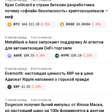
5 часов назад
5 источников
Крах Coldcard и страхи биткоин-разработчика:
почему «офлайн-безопасность» криптокошельков —
миф
BTC
$64,311.10
-0.55%
DOGE
$0.06904
-1.45%
5 часов назад
5 источников
MetaMask и Aave запускают поддержку AI-агентов
для автоматизации DeFi-торговли
AAVE
$89.55
-0.36%
HYPE
$56.19
-1.35%
6 часов назад
8 источников
Evernorth: настоящая ценность XRP не в цене.
Адвокат Ripple напомнил о горькой правде
XRP
$1.03
-2.59%
7 часов назад
5 источников
Dogecoin получил бычий импульс от Илона Маска,
но настоящий шанс на 100x формируется в другом