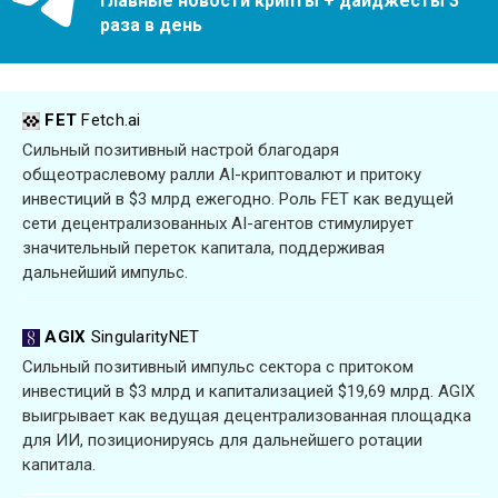
Главные новости крипты + дайджесты 3
раза в день
FET
Fetch.ai
Сильный позитивный настрой благодаря
общеотраслевому ралли AI-криптовалют и притоку
инвестиций в $3 млрд ежегодно. Роль FET как ведущей
сети децентрализованных AI-агентов стимулирует
значительный переток капитала, поддерживая
дальнейший импульс.
AGIX
SingularityNET
Сильный позитивный импульс сектора с притоком
инвестиций в $3 млрд и капитализацией $19,69 млрд. AGIX
выигрывает как ведущая децентрализованная площадка
для ИИ, позиционируясь для дальнейшего ротации
капитала.