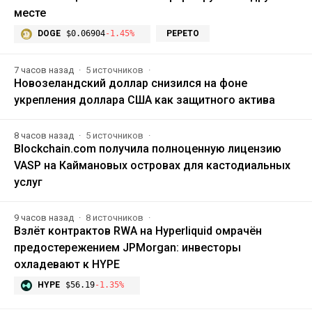
месте
DOGE
$0.06904
-1.45%
PEPETO
7 часов назад
5 источников
Новозеландский доллар снизился на фоне
укрепления доллара США как защитного актива
8 часов назад
5 источников
Blockchain.com получила полноценную лицензию
VASP на Каймановых островах для кастодиальных
услуг
9 часов назад
8 источников
Взлёт контрактов RWA на Hyperliquid омрачён
предостережением JPMorgan: инвесторы
охладевают к HYPE
HYPE
$56.19
-1.35%