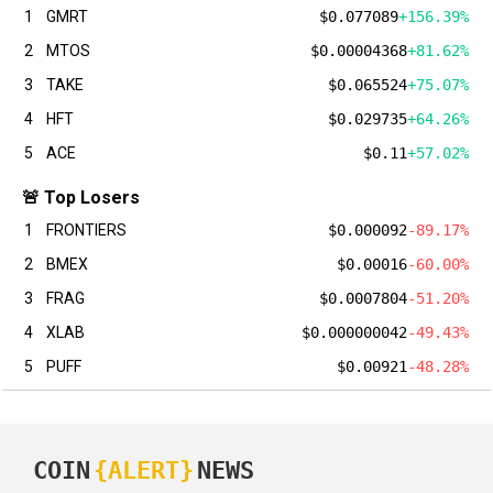
1
GMRT
$0.077089
+156.39%
2
MTOS
$0.00004368
+81.62%
3
TAKE
$0.065524
+75.07%
4
HFT
$0.029735
+64.26%
5
ACE
$0.11
+57.02%
🚨 Top Losers
1
FRONTIERS
$0.000092
-89.17%
2
BMEX
$0.00016
-60.00%
3
FRAG
$0.0007804
-51.20%
4
XLAB
$0.000000042
-49.43%
5
PUFF
$0.00921
-48.28%
COIN
{ALERT}
NEWS