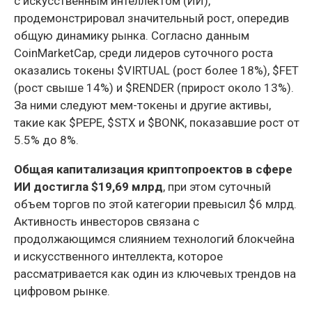
с искусственным интеллектом (ИИ),
продемонстрировал значительный рост, опередив
общую динамику рынка. Согласно данным
CoinMarketCap, среди лидеров суточного роста
оказались токены $VIRTUAL (рост более 18%), $FET
(рост свыше 14%) и $RENDER (прирост около 13%).
За ними следуют мем-токены и другие активы,
такие как $PEPE, $STX и $BONK, показавшие рост от
5.5% до 8%.
Общая капитализация криптопроектов в сфере
ИИ достигла $19,69 млрд
, при этом суточный
объем торгов по этой категории превысил $6 млрд.
Активность инвесторов связана с
продолжающимся слиянием технологий блокчейна
и искусственного интеллекта, которое
рассматривается как один из ключевых трендов на
цифровом рынке.