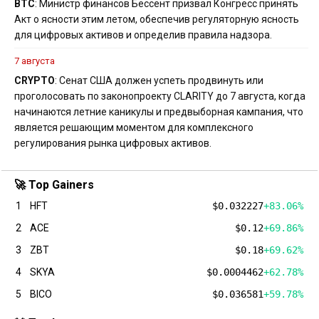
BTC
: Министр финансов Бессент призвал Конгресс принять
Акт о ясности этим летом, обеспечив регуляторную ясность
для цифровых активов и определив правила надзора.
7 августа
CRYPTO
: Сенат США должен успеть продвинуть или
проголосовать по законопроекту CLARITY до 7 августа, когда
начинаются летние каникулы и предвыборная кампания, что
является решающим моментом для комплексного
регулирования рынка цифровых активов.
🚀 Top Gainers
1
HFT
$0.032227
+83.06%
2
ACE
$0.12
+69.86%
3
ZBT
$0.18
+69.62%
4
SKYA
$0.0004462
+62.78%
5
BICO
$0.036581
+59.78%