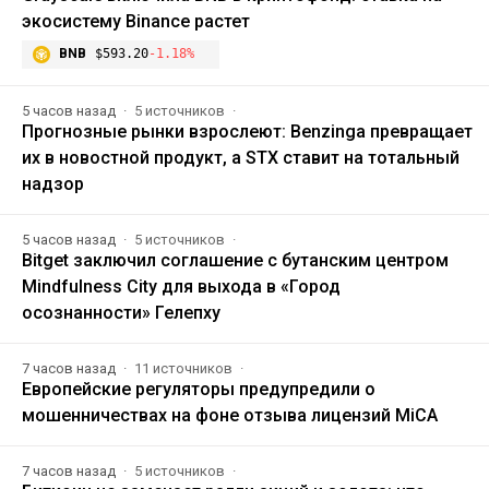
экосистему Binance растет
BNB
$593.20
-1.18%
5 часов назад
5 источников
Прогнозные рынки взрослеют: Benzinga превращает
их в новостной продукт, а STX ставит на тотальный
надзор
5 часов назад
5 источников
Bitget заключил соглашение с бутанским центром
Mindfulness City для выхода в «Город
осознанности» Гелепху
7 часов назад
11 источников
Европейские регуляторы предупредили о
мошенничествах на фоне отзыва лицензий MiCA
7 часов назад
5 источников