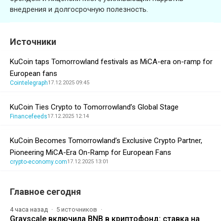
внедрения и долгосрочную полезность.
Источники
KuCoin taps Tomorrowland festivals as MiCA-era on-ramp for
European fans
Cointelegraph
17.12.2025 09:45
KuCoin Ties Crypto to Tomorrowland’s Global Stage
Financefeeds
17.12.2025 12:14
KuCoin Becomes Tomorrowland’s Exclusive Crypto Partner,
Pioneering MiCA-Era On-Ramp for European Fans
crypto-economy.com
17.12.2025 13:01
Главное сегодня
4 часа назад
5 источников
Grayscale включила BNB в криптофонд: ставка на