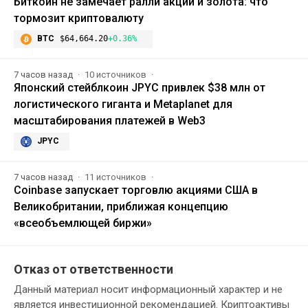
Биткоин не замечает ралли акций и золота: что
тормозит криптовалюту
BTC
$64,664.20
+0.36%
7 часов назад
10 источников
Японский стейблкоин JPYC привлек $38 млн от
логистического гиганта и Metaplanet для
масштабирования платежей в Web3
JPYC
7 часов назад
11 источников
Coinbase запускает торговлю акциями США в
Великобритании, приближая концепцию
«всеобъемлющей биржи»
Отказ от ответственности
Данный материал носит информационный характер и не
является инвестиционной рекомендацией. Криптоактивы