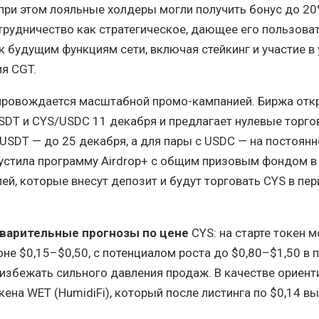
 при этом лояльные холдеры могли получить бонус до 20
трудничество как стратегическое, дающее его пользова
к будущим функциям сети, включая стейкинг и участие в
ия CGT.
ровождается масштабной промо-кампанией. Биржа отк
SDT и CYS/USDC 11 декабря и предлагает нулевые торг
 USDT — до 25 декабря, а для пары с USDC — на постоянн
устила программу Airdrop+ с общим призовым фондом в
ей, которые внесут депозит и будут торговать CYS в пер
варительные прогнозы по цене
CYS: на старте токен 
оне $0,15–$0,50, с потенциалом роста до $0,80–$1,50 в 
 избежать сильного давления продаж. В качестве ориент
ена WET (HumidiFi), который после листинга по $0,14 в