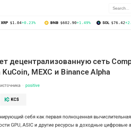
XRP
$1.04
+0.23%
BNB
$602.90
+1.49%
SOL
$76.42
+2
ает децентрализованную сеть Comp
 KuCoin, MEXC и Binance Alpha
 источника
positive
KCS
онирующий себя как первая полноценная вычислительная 
ти GPU, ASIC и другие ресурсы в доходные цифровые а