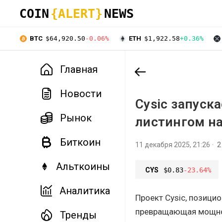
COIN
{ALERT}
NEWS
BTC
$64,920.50
-0.06%
ETH
$1,922.58
+0.36%
Главная
Новости
Cysic запуск
Рынок
листингом на
Биткоин
11 декабря 2025, 21:26
2
Альткоины
CYS
$0.83
-23.64%
Аналитика
Проект Cysic, позици
превращающая мощнос
Тренды