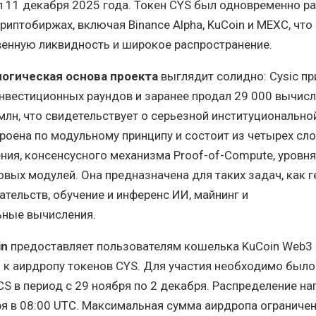
 11 декабря 2025 года. Токен CYS был одновременно р
риптобиржах, включая Binance Alpha, KuCoin и MEXC, что
венную ликвидность и широкое распространение.
логическая основа проекта
выглядит солидно: Cysic пр
инвестиционных раундов и заранее продал 29 000 вычис
 млн, что свидетельствует о серьезной институционально
роена по модульному принципу и состоит из четырех сло
ния, консенсусного механизма Proof-of-Compute, уровня
овых модулей. Она предназначена для таких задач, как 
ательств, обучение и инференс ИИ, майнинг и
ные вычисления.
in
предоставляет пользователям кошелька KuCoin Web3
 к аирдропу токенов CYS. Для участия необходимо было
S в период с 29 ноября по 2 декабря. Распределение на
я в 08:00 UTC. Максимальная сумма аирдропа ограничен