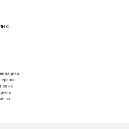
лн с
ендацией.
атериалы
 за их
ацию и
ия на