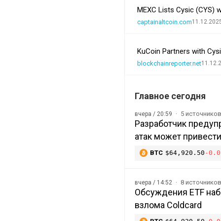
MEXC Lists Cysic (CYS) w
captainaltcoin.com
11.12.202
KuCoin Partners with Cy
blockchainreporter.net
11.12.
Главное сегодня
5 источнико
вчера / 20:59
Разработчик предупр
атак может привести
BTC
$64,920.50
-0.0
8 источнико
вчера / 14:52
Обсуждения ETF наб
взлома Coldcard