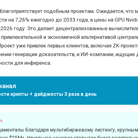
благоприятствует подобным проектам. Ожидается, что 
ти на 7,26% ежегодно до 2033 года, а цены на GPU Nvidi
 2026 году. Это делает децентрализованные вычислител
ее привлекательной и экономичной альтернативой центра
роект уже привлек первых клиентов, включая ZK-проект
ении генерации доказательств, и ИИ-компании, ищущие
ости для инференса.
канал
сти крипты + дайджесты 3 раза в день
4%
аменталы благодаря мультибиржевому листингу, крупны
жке $25M+. Начальное ценовое открытие будет волатильн