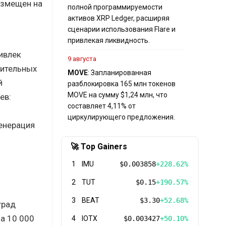
азмещен на
полной программируемости
активов XRP Ledger, расширяя
сценарии использования Flare и
привлекая ликвидность.
ивлек
9 августа
лительных
MOVE
: Запланированная
й
разблокировка 165 млн токенов
MOVE на сумму $1,24 млн, что
ев:
составляет 4,11% от
циркулирующего предложения.
генерация
🚀 Top Gainers
1
IMU
$0.003858
+228.62%
2
TUT
$0.15
+190.57%
3
BEAT
$3.30
+52.68%
град
а 10 000
4
IOTX
$0.003427
+50.10%