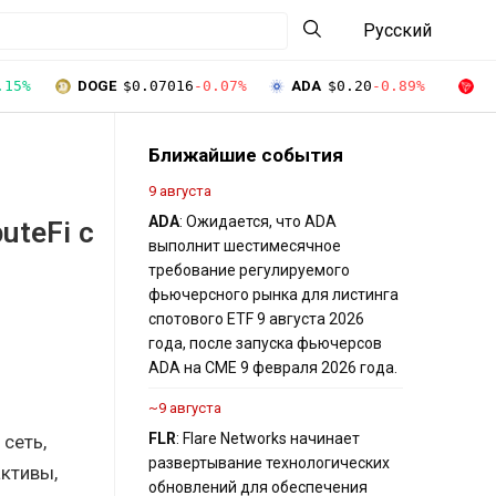
Русский
.15%
DOGE
$0.07016
-0.07%
ADA
$0.20
-0.89%
T
Ближайшие события
9 августа
ADA
: Ожидается, что ADA
uteFi с
выполнит шестимесячное
требование регулируемого
фьючерсного рынка для листинга
спотового ETF 9 августа 2026
года, после запуска фьючерсов
ADA на CME 9 февраля 2026 года.
~9 августа
FLR
: Flare Networks начинает
сеть,
развертывание технологических
ктивы,
обновлений для обеспечения