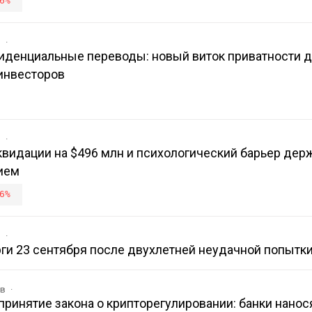
6%
в
иденциальные переводы: новый виток приватности 
инвесторов
в
иквидации на $496 млн и психологический барьер дер
ием
6%
в
рги 23 сентября после двухлетней неудачной попытк
ов
ринятие закона о крипторегулировании: банки нанос