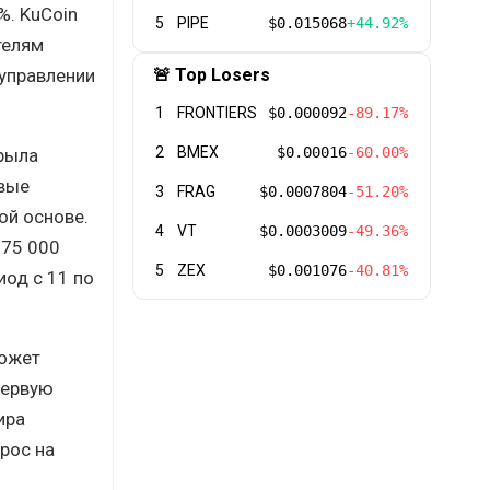
%. KuCoin
5
PIPE
$0.015068
+44.92%
телям
 управлении
🚨 Top Losers
1
FRONTIERS
$0.000092
-89.17%
2
BMEX
$0.00016
-60.00%
рыла
овые
3
FRAG
$0.0007804
-51.20%
ой основе.
4
VT
$0.0003009
-49.36%
 75 000
5
ZEX
$0.001076
-40.81%
иод с 11 по
может
первую
ира
ырос на