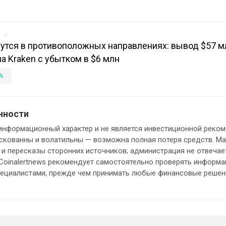
в
утся в противоположных направлениях: вывод $57 м
на Kraken с убытком в $6 млн
%
нности
информационный характер и не является инвестиционной реком
кованны и волатильны — возможна полная потеря средств. М
и пересказы сторонних источников; администрация не отвечает
 Coinalertnews рекомендует самостоятельно проверять информ
пециалистами, прежде чем принимать любые финансовые решен