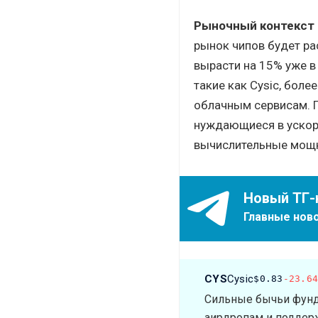
Рыночный контекст
рынок чипов будет рас
вырасти на 15% уже в
такие как Cysic, бол
облачным сервисам. П
нуждающиеся в ускор
вычислительные мощн
Новый ТГ-
Главные ново
CYS
Cysic
$0.83
-23.6
Сильные бычьи фунд
аирдропам и поддер