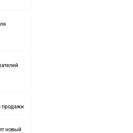
для
жателей
и продажи
ят новый