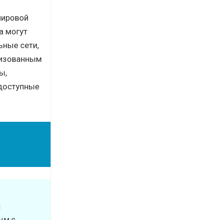
мировой
a могут
ьные сети,
лизованным
ы,
 доступные
м
ым с