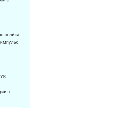
е спайка.
 импульс
YS,
ции с