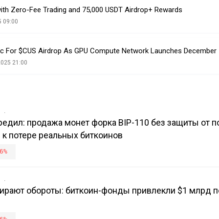
ith Zero-Fee Trading and 75,000 USDT Airdrop+ Rewards
5 09:00
sic For $CUS Airdrop As GPU Compute Network Launches December
2025 21:00
в
едил: продажа монет форка BIP-110 без защиты от 
 к потере реальных биткоинов
6%
в
ирают обороты: биткоин-фонды привлекли $1 млрд 