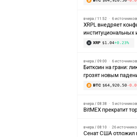
BTC
$64,920.50
-0.0
6 источнико
вчера / 11:52
XRPL внедряет конф
институциональных 
XRP
$1.04
+0.23%
6 источнико
вчера / 09:00
Биткоин на грани: л
грозят новым паден
BTC
$64,920.50
-0.0
5 источнико
вчера / 08:38
BitMEX прекратит то
26 источник
вчера / 08:10
Сенат США отложил п