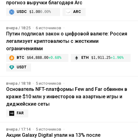
прогноз выручки благодаря Arc
USDC
$1.00
0.00%
ARC
вчера / 18:25
6 источников
Путин подписал закон о цифровой валюте: Россия
легализует криптовалюты с жесткими
ограничениями
BTC
$64,888.00
+0.68%
ETH
$1,911.25
+1.96%
USDT
вчера / 18:18
5 источников
Основатель NFT-платформы Few and Far обвинен в
краже $10 млн у инвесторов на азартные игры и
диджейские сеты
FAR
вчера / 17:14
5 источников
Акции Galaxy Digital упали на 13% после