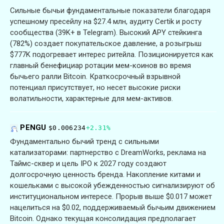
Сильные бычьи фундаментальные показатели благодаря
успешному пресейлу на $27.4 млн, аудиту Certik и росту
сообщества (39K+ в Telegram). Высокий APY стейкинга
(782%) создает покупательское давление, а розыгрыш
$777K подогревает интерес ритейла. Позиционируется как
главный бенефициар ротации мем-коинов во время
бычьего ралли Bitcoin. Краткосрочный взрывной
потенциал присутствует, но несет высокие риски
волатильности, характерные для мем-активов.
PENGU
$0.006234
+2.31%
Фундаментально бычий тренд с сильными
катализаторами: партнерство с DreamWorks, реклама на
Таймс-сквер и цель IPO к 2027 году создают
долгосрочную ценность бренда. Накопление китами и
кошельками с высокой убежденностью сигнализируют об
институциональном интересе. Прорыв выше $0.017 может
нацелиться на $0.02, поддерживаемый бычьим движением
Bitcoin. Однако текущая консолидация предполагает