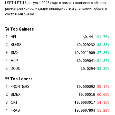
LSETH-ETH 6 августа 2026 года в рамках планового обзора
рынка для консолидации ликвидности и улучшения общего
состояния рынка.
🚀 Top Gainers
1
HEI
$0.44
+131.76%
2
BLESS
$0.029232
+88.88%
3
SMX
$0.0011909
+87.86%
4
ACP
$0.009041
+81.87%
5
DODO
$0.0294
+55.30%
🚨 Top Losers
1
FRONTIERS
$0.000092
-89.17%
2
BMEX
$0.00016
-60.00%
3
ORT
$0.0003017
-54.16%
4
FRAG
$0.0007804
-51.20%