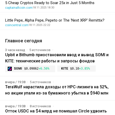
5 Cheap Cryptos Ready to Soar 25x in Just 5 Months
captainaltcoin.com
18.11.2025 18:30
Little Pepe, Alpha Pepe, Pepeto or The ‘Next XRP’ Remittix?
coincentral.com
18.11.2025 22:22
Главное сегодня
3 часа назад
5 источников
Upbit и Bithumb приостановили ввод и вывод SOMI и
KITE: технические работы и запросы фондов
SOMI
$0.09062
+6.56%
KITE
$0.10
+3.85%
вчера / 19:38
5 источников
TeraWulf нарастила доходы от HPC-лизинга на 52%,
но акции упали из-за бумажного убытка в $940 млн
вчера / 19:08
8 источников
Отток USDC на $4 млрд не помешал Circle удвоить