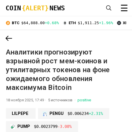
☰
COIN
{ALERT}
NEWS
BTC
$64,888.00
+0.68%
ETH
$1,911.25
+1.96%
XRP
Аналитики прогнозируют
взрывной рост мем-коинов и
утилитарных токенов на фоне
ожидаемого обновления
максимума Bitcoin
18 ноября 2025, 17:49
5 источников
positive
LILPEPE
PENGU
$0.006234
+2.31%
PUMP
$0.0023799
-3.08%